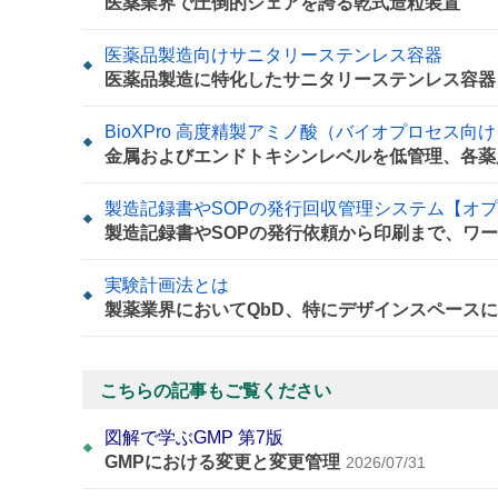
医薬業界で圧倒的シェアを誇る乾式造粒装置
医薬品製造向けサニタリーステンレス容器
医薬品製造に特化したサニタリーステンレス容器
BioXPro 高度精製アミノ酸（バイオプロセス向
金属およびエンドトキシンレベルを低管理、各薬
製造記録書やSOPの発行回収管理システム【オ
製造記録書やSOPの発行依頼から印刷まで、ワ
実験計画法とは
製薬業界においてQbD、特にデザインスペース
こちらの記事もご覧ください
図解で学ぶGMP 第7版
GMPにおける変更と変更管理
2026/07/31