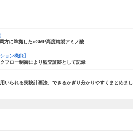
け）
局方に準拠したcGMP高度精製アミノ酸
プション機能】
ークフロー制御により監査証跡として記録
に用いられる実験計画法、できるかぎり分かりやすくまとめま