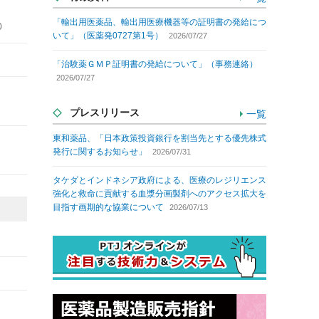
「輸出用医薬品、輸出用医療機器等の証明書の発給につ
0
いて」（医薬発0727第1号）
2026/07/27
「治験薬ＧＭＰ証明書の発給について」（事務連絡）
2026/07/27
プレスリリース
一覧
東和薬品、「日本政策投資銀行を割当先とする優先株式
発行に関するお知らせ」
2026/07/31
タケダとインドネシア政府による、医療のレジリエンス
強化と救命に貢献する血漿分画製剤へのアクセス拡大を
目指す画期的な協業について
2026/07/13