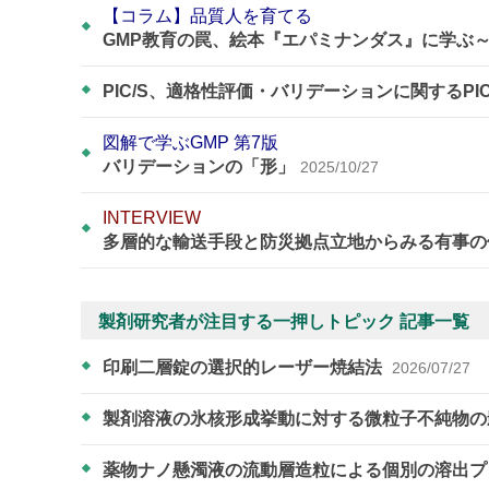
【コラム】品質人を育てる
GMP教育の罠、絵本『エパミナンダス』に学ぶ
PIC/S、適格性評価・バリデーションに関するPI
図解で学ぶGMP 第7版
バリデーションの「形」
2025/10/27
INTERVIEW
多層的な輸送手段と防災拠点立地からみる有事の
製剤研究者が注目する一押しトピック 記事一覧
印刷二層錠の選択的レーザー焼結法
2026/07/27
製剤溶液の氷核形成挙動に対する微粒子不純物
薬物ナノ懸濁液の流動層造粒による個別の溶出