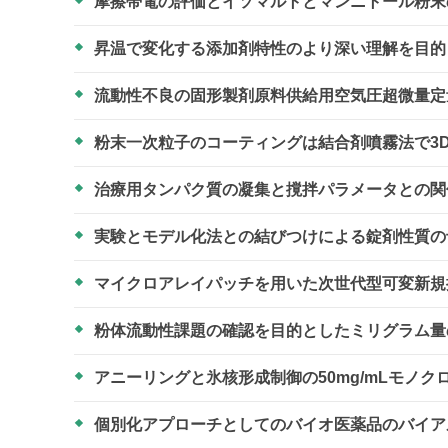
摩擦帯電の評価とイソマルトとマンニトール粉
昇温で変化する添加剤特性のより深い理解を目
流動性不良の固形製剤原料供給用空気圧超微量
粉末一次粒子のコーティングは結合剤噴霧法で3
治療用タンパク質の凝集と撹拌パラメータとの
実験とモデル化法との結びつけによる錠剤性質
マイクロアレイパッチを用いた次世代型可変新
粉体流動性課題の確認を目的としたミリグラム
アニーリングと氷核形成制御の50mg/mLモノ
個別化アプローチとしてのバイオ医薬品のバイ