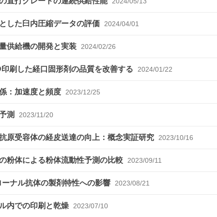
末の直打グレードの連続供給性能
2024/05/13
的とした臼内圧縮データの評価
2024/04/01
定量供給機の開発と実装
2024/02/26
D印刷した経口固形剤の品質を改善する
2024/01/22
関係：加速度と頻度
2023/12/25
の予測
2023/11/20
規抗原受容体の経皮送達の向上：概念実証研究
2023/10/16
量の粉体による粉体流動性予測の比較
2023/09/11
クローナル抗体の製剤特性への影響
2023/08/21
アル内での印刷と乾燥
2023/07/10