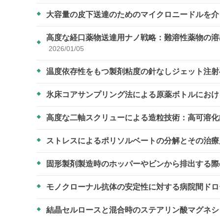
大容量の皮下送達のためのマイクロニードルを
高度な経口薬物送達用ナノ戦略：難溶性薬物の溶
2026/01/05
温度依存性をもつ製剤粘度の針なしジェット注
氷床コアサンプリング法による原薬ボトルにお
高度な二軸スクリューによる造粒技術：高可溶
ストレスによるポリソルベートの分解とその治
固形製剤製造時のホッパーやビンから排出する際
モノクローナル抗体の安定性に対する病院間ド
結晶セルロースと混合時のステアリン酸マグネ