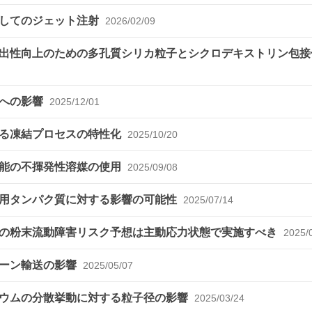
介してのジェット注射
2026/02/09
出性向上のための多孔質シリカ粒子とシクロデキストリン包接
射への影響
2025/12/01
ける凍結プロセスの特性化
2025/10/20
化能の不揮発性溶媒の使用
2025/09/08
療用タンパク質に対する影響の可能性
2025/07/14
の粉末流動障害リスク予想は主動応力状態で実施すべき
2025/
ローン輸送の影響
2025/05/07
シウムの分散挙動に対する粒子径の影響
2025/03/24