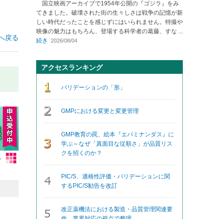
国立映画アーカイブで1954年公開の『ゴジラ』をみ
てきました。破壊された街の生々しさは戦争の記憶が新
しい時代だったことを感じずにはいられません。特撮や
映像の魅力はもちろん、登場する科学者の葛藤、すな
...
へ戻る
続き
2026/08/04
アクセスランキング
バリデーションの「形」
GMPにおける変更と変更管理
GMP教育の罠、絵本『エパミナンダス』に
学ぶ～なぜ「真面目な従順さ」が品質リス
クを招くのか？
PIC/S、適格性評価・バリデーションに関
するPIC/S勧告を改訂
改正薬機法における製造・品質管理関連要
件、業界対応の視点で整理