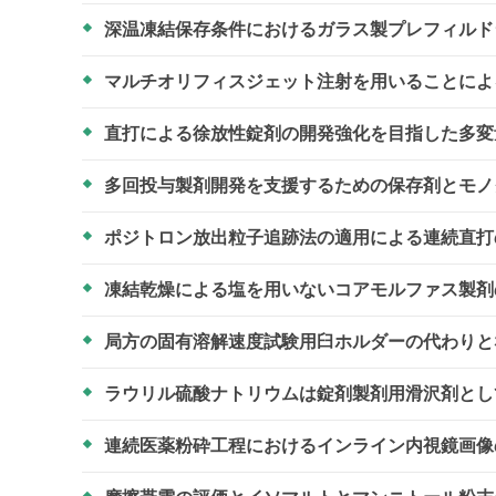
深温凍結保存条件におけるガラス製プレフィル
マルチオリフィスジェット注射を用いることに
直打による徐放性錠剤の開発強化を目指した多
多回投与製剤開発を支援するための保存剤とモ
ポジトロン放出粒子追跡法の適用による連続直打
凍結乾燥による塩を用いないコアモルファス製
局方の固有溶解速度試験用臼ホルダーの代わり
ラウリル硫酸ナトリウムは錠剤製剤用滑沢剤と
連続医薬粉砕工程におけるインライン内視鏡画像