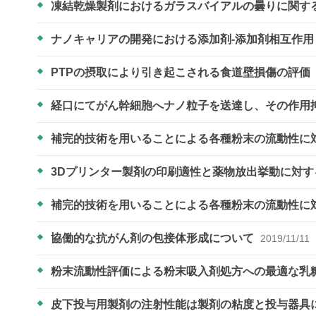
凍結乾燥製剤におけるガラスバイアルの曇りに関す
ナノキャリアの開発における添加剤-添加剤相互作
PTPの摂取により引き起こされる食道壁損傷の評価
経口にてがん幹細胞へナノ粒子を送達し、その作用
補完的技術を用いることによる各種粉末の流動性に
3Dプリンター製剤の印刷適性と薬物放出挙動に対
補完的技術を用いることによる各種粉末の流動性に
協働的な抗がん剤の包接体形成について
2019/11/11
粉末流動性評価による粉末吸入剤処方への最適な乳
皮下投与用製剤の注射性能は製剤の粘度と投与器具