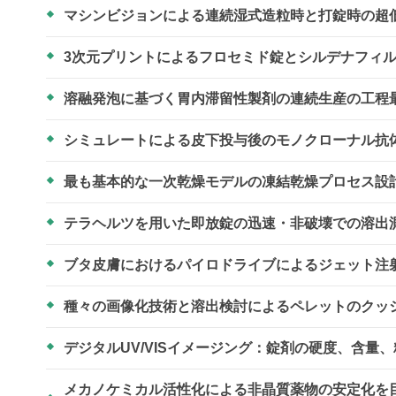
マシンビジョンによる連続湿式造粒時と打錠時の超
3次元プリントによるフロセミド錠とシルデナフィ
溶融発泡に基づく胃内滞留性製剤の連続生産の工程
シミュレートによる皮下投与後のモノクローナル抗
最も基本的な一次乾燥モデルの凍結乾燥プロセス設
テラヘルツを用いた即放錠の迅速・非破壊での溶出
ブタ皮膚におけるパイロドライブによるジェット注射
種々の画像化技術と溶出検討によるペレットのクッ
デジタルUV/VISイメージング：錠剤の硬度、含量
メカノケミカル活性化による非晶質薬物の安定化を