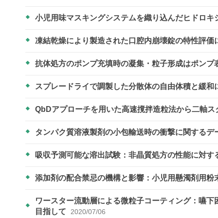
小児用味マスキングシステムを織り込んだヒドロキ
凍結乾燥により製造された口腔内崩壊錠の特性評価
抗体処方のポンプ充填時の凝集・粒子形成はポンプ
スプレードライで調製した分散体の自由体積と緩和
QbDアプローチを用いた高速撹拌造粒法から二軸
タンパク質溶液製剤の小包輸送時の衝撃に関するデ
吸収予測可能な溶出試験：非晶質処方の性能に対す
添加剤の配合禁忌の機構と影響：小児用懸濁剤用粉
ワースター流動層による微粒子コーティング：嚥下
目指して
2020/07/06