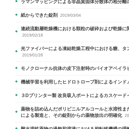
ラマンマッピングによる非晶質固体分散体の相分離
紙からできた錠剤
2019/03/04
連続流動層乾燥機における顆粒の破砕および乾燥に
2019/02/18
光ファイバーによる凍結乾燥工程中における糖、タ
2019/01/28
モノクローナル抗体の皮下注射時のバイオアベイラビリテ
機械学習を利用したヒドロトロープ剤によるインド
３Dプリンター製 改良吸入ポートによるカスケード
薬物を詰め込んだポリビニルアルコールと水溶性ま
による製造と、その錠剤からの薬物放出の明確化
20
難水溶性薬物の過飽和溶液における相転移機構の理