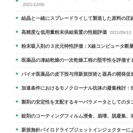
2021/12/06
結晶と一緒にスプレードライして製造した原料の圧
高精度な低用量粉末供給装置の性能評価
2021/09/13
粉末吸入剤の３次元特性評価：X線コンピュータ断
医薬品の凍結乾燥の一次乾燥工程の堅牢性を評価す
バイオ医薬品の皮下投与用新規技術と器具の開発促
加速条件におけるモノクローナル抗体の凝集検討：
製剤の安定性を支配するキーパラメータとしてのタ
錠剤のコーティングフィルム浸食、崩壊、脱凝集、
新規無針パイロドライブジェットインジェクターに