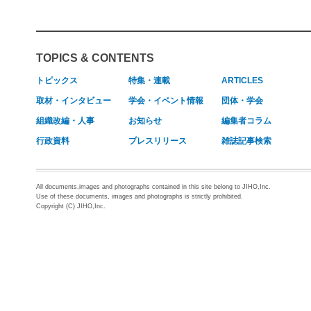
TOPICS & CONTENTS
トピックス
特集・連載
ARTICLES
取材・インタビュー
学会・イベント情報
団体・学会
組織改編・人事
お知らせ
編集者コラム
行政資料
プレスリリース
雑誌記事検索
All documents,images and photographs contained in this site belong to JIHO,Inc.
Use of these documents, images and photographs is strictly prohibited.
Copyright (C) JIHO,Inc.