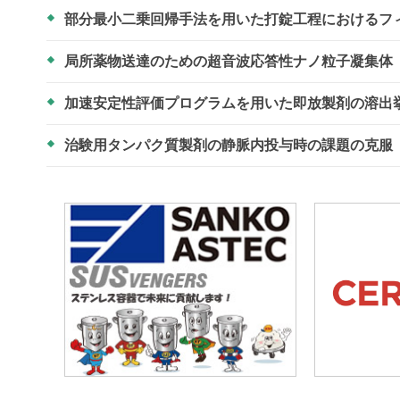
部分最小二乗回帰手法を用いた打錠工程におけるフ
局所薬物送達のための超音波応答性ナノ粒子凝集体
加速安定性評価プログラムを用いた即放製剤の溶出
治験用タンパク質製剤の静脈内投与時の課題の克服