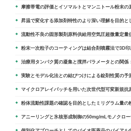
摩擦帯電の評価とイソマルトとマンニトール粉末の
昇温で変化する添加剤特性のより深い理解を目的と
流動性不良の固形製剤原料供給用空気圧超微量定量
粉末一次粒子のコーティングは結合剤噴霧法で3D
治療用タンパク質の凝集と撹拌パラメータとの関係
実験とモデル化法との結びつけによる錠剤性質の予
マイクロアレイパッチを用いた次世代型可変新規抗
粉体流動性課題の確認を目的としたミリグラム量の
アニーリングと氷核形成制御の50mg/mLモノクロ
個別化アプローチとしてのバイオ医薬品のバイアル