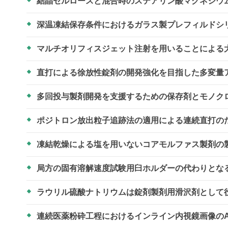
結晶セルロースと混合時のステアリン酸マグネシウ
深温凍結保存条件におけるガラス製プレフィルドシ
マルチオリフィスジェット注射を用いることによる
直打による徐放性錠剤の開発強化を目指した多変量
多回投与製剤開発を支援するための保存剤とモノク
ポジトロン放出粒子追跡法の適用による連続直打の
凍結乾燥による塩を用いないコアモルファス製剤の
局方の固有溶解速度試験用臼ホルダーの代わりとな
ラウリル硫酸ナトリウムは錠剤製剤用滑沢剤として
連続医薬粉砕工程におけるインライン内視鏡画像の