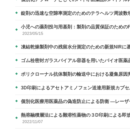
錠剤の迅速な空隙率測定のためのテラヘルツ周波数
小児への薬剤投与用基剤：製剤の品質保証のための
2023/05/15
凍結乾燥製剤中の残留水分測定のための新規NIRに
ゴム栓密封ガラスバイアル容器を用いたバイオ医薬
ポリクローナル抗体製剤の輸送中における凝集原因
3D印刷によるアセトアミノフェン送達用新規カプ
個別化医療用医薬品の偽造防止による防衛 ―レー
熱溶融積層法による難溶性薬物の３D印刷による即
2022/11/07