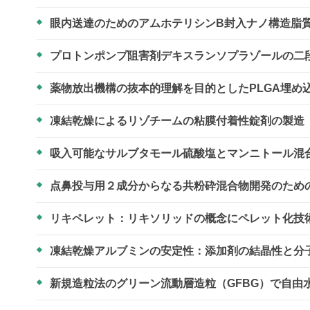
眼内送達のためのアムホテリシンB封入ナノ構造脂
プロトンポンプ阻害剤デキスランソプラゾールの二
薬物放出機構の抜本的理解を目的としたPLGA埋め
凍結乾燥によるリゾチームの粘膜付着性錠剤の製造
吸入可能なサルブタモール硫酸塩とマンニトール混
点鼻投与用２成分からなる共粉砕混合物開発のため
リキペレット：リキソリッドの概念にペレット化技
凍結乾燥アルブミンの安定性：添加剤の結晶性と分
新規造粒法のグリーン流動層造粒（GFBG）で自