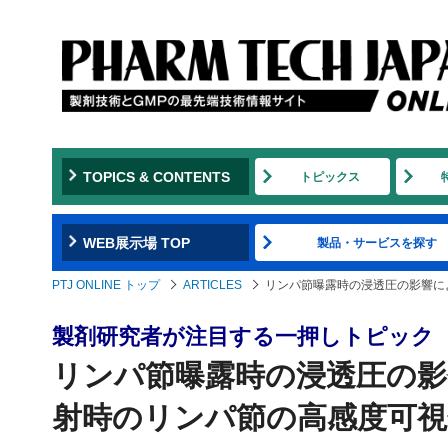
TOPICS & CONTENTS
トピックス
WEB展示場 TOP
製品・サービスを探す
PTJ ONLINE トップ
ARTICLES
リンパ節曝露時の浸透圧の影響に
製剤研究者が注目する一押しトピック
リンパ節曝露時の浸透圧の
射時のリンパ節の高感度可視