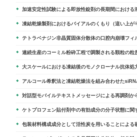
加速安定性試験による即放性錠剤の長期間における
凍結乾燥製剤におけるバイアルのくもり（這い上が
テトラベナジン非晶質固体分散体の口腔内崩壊フィ
連続生産のコーミル粉砕工程で調製される顆粒の粒
大スケールにおける凍結後のモノクローナル抗体処
アルコール希釈法と凍結乾燥法を組み合わせたsiR
対話型モバイルテキストメッセージによる再調剤か
ケトプロフェン貼付剤中の有効成分の分子状態に関
包装材料構成成分として活性炭を用いることによる