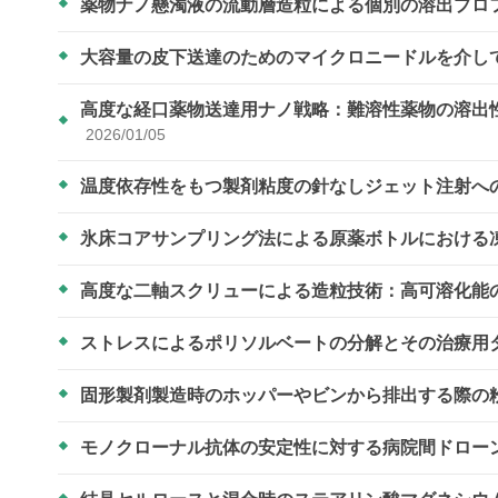
薬物ナノ懸濁液の流動層造粒による個別の溶出プロ
大容量の皮下送達のためのマイクロニードルを介し
高度な経口薬物送達用ナノ戦略：難溶性薬物の溶出
2026/01/05
温度依存性をもつ製剤粘度の針なしジェット注射へ
氷床コアサンプリング法による原薬ボトルにおける
高度な二軸スクリューによる造粒技術：高可溶化能
ストレスによるポリソルベートの分解とその治療用
固形製剤製造時のホッパーやビンから排出する際の
モノクローナル抗体の安定性に対する病院間ドロー