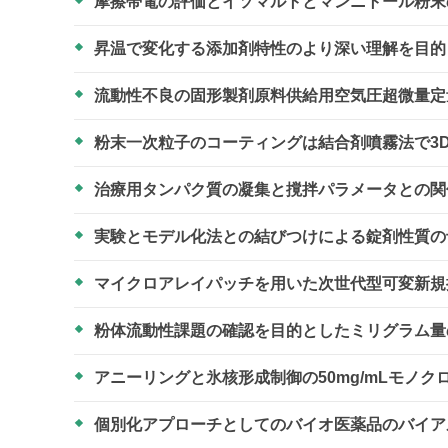
摩擦帯電の評価とイソマルトとマンニトール粉
昇温で変化する添加剤特性のより深い理解を目
流動性不良の固形製剤原料供給用空気圧超微量
粉末一次粒子のコーティングは結合剤噴霧法で3
治療用タンパク質の凝集と撹拌パラメータとの
実験とモデル化法との結びつけによる錠剤性質
マイクロアレイパッチを用いた次世代型可変新
粉体流動性課題の確認を目的としたミリグラム
アニーリングと氷核形成制御の50mg/mLモノ
個別化アプローチとしてのバイオ医薬品のバイ