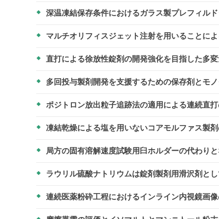
深温凍結保存条件におけるガラス製プレフィル
マルチオリフィスジェット注射を用いることに
直打による徐放性錠剤の開発強化を目指した多
多回投与製剤開発を支援するための保存剤とモ
ポジトロン放出粒子追跡法の適用による連続直打
凍結乾燥による塩を用いないコアモルファス製
局方の固有溶解速度試験用臼ホルダーの代わり
ラウリル硫酸ナトリウムは錠剤製剤用滑沢剤と
連続医薬粉砕工程におけるインライン内視鏡画像