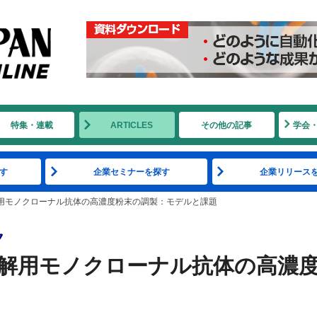
特集・連載
ARTICLES
その他の記事
学会
す
企業セミナーを探す
企業リリース
用モノクローナル抗体の高濃度粉末の調製：モデルと課題
ク
解用モノクローナル抗体の高濃