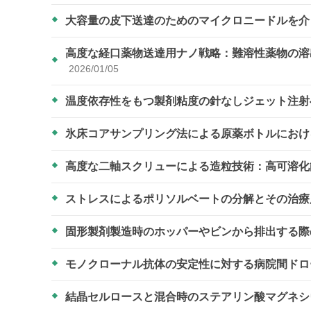
大容量の皮下送達のためのマイクロニードルを
高度な経口薬物送達用ナノ戦略：難溶性薬物の溶
2026/01/05
温度依存性をもつ製剤粘度の針なしジェット注
氷床コアサンプリング法による原薬ボトルにお
高度な二軸スクリューによる造粒技術：高可溶
ストレスによるポリソルベートの分解とその治
固形製剤製造時のホッパーやビンから排出する際
モノクローナル抗体の安定性に対する病院間ド
結晶セルロースと混合時のステアリン酸マグネ