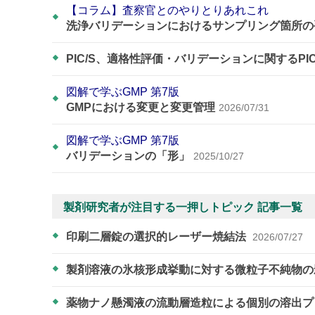
【コラム】査察官とのやりとりあれこれ
洗浄バリデーションにおけるサンプリング箇所の
PIC/S、適格性評価・バリデーションに関するPI
図解で学ぶGMP 第7版
GMPにおける変更と変更管理
2026/07/31
図解で学ぶGMP 第7版
バリデーションの「形」
2025/10/27
製剤研究者が注目する一押しトピック 記事一覧
印刷二層錠の選択的レーザー焼結法
2026/07/27
製剤溶液の氷核形成挙動に対する微粒子不純物
薬物ナノ懸濁液の流動層造粒による個別の溶出