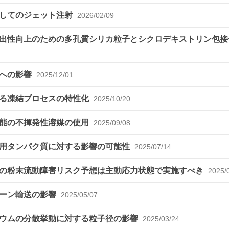
介してのジェット注射
2026/02/09
出性向上のための多孔質シリカ粒子とシクロデキストリン包接
射への影響
2025/12/01
ける凍結プロセスの特性化
2025/10/20
化能の不揮発性溶媒の使用
2025/09/08
療用タンパク質に対する影響の可能性
2025/07/14
の粉末流動障害リスク予想は主動応力状態で実施すべき
2025/
ローン輸送の影響
2025/05/07
シウムの分散挙動に対する粒子径の影響
2025/03/24