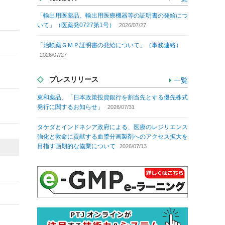
「輸出用医薬品、輸出用医療機器等の証明書の発給につ
いて」（医薬発0727第1号）
2026/07/27
「治験薬ＧＭＰ証明書の発給について」（事務連絡）
2026/07/27
プレスリリース
一覧
東和薬品、「日本政策投資銀行を割当先とする優先株式
発行に関するお知らせ」
2026/07/31
タケダとインドネシア政府による、医療のレジリエンス
強化と救命に貢献する血漿分画製剤へのアクセス拡大を
目指す画期的な協業について
2026/07/13