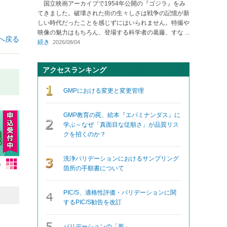
国立映画アーカイブで1954年公開の『ゴジラ』をみ
てきました。破壊された街の生々しさは戦争の記憶が新
しい時代だったことを感じずにはいられません。特撮や
映像の魅力はもちろん、登場する科学者の葛藤、すな
...
へ戻る
続き
2026/08/04
アクセスランキング
GMPにおける変更と変更管理
GMP教育の罠、絵本『エパミナンダス』に
学ぶ～なぜ「真面目な従順さ」が品質リス
クを招くのか？
洗浄バリデーションにおけるサンプリング
箇所の手順書について
PIC/S、適格性評価・バリデーションに関
するPIC/S勧告を改訂
バリデーションの「形」