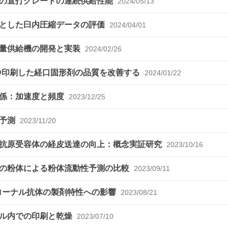
末の直打グレードの連続供給性能
2024/05/13
的とした臼内圧縮データの評価
2024/04/01
定量供給機の開発と実装
2024/02/26
D印刷した経口固形剤の品質を改善する
2024/01/22
関係：加速度と頻度
2023/12/25
の予測
2023/11/20
規抗原受容体の経皮送達の向上：概念実証研究
2023/10/16
量の粉体による粉体流動性予測の比較
2023/09/11
クローナル抗体の製剤特性への影響
2023/08/21
アル内での印刷と乾燥
2023/07/10