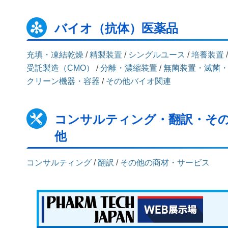
バイオ（抗体）医薬品
充填・凍結乾燥
/
精製装置
/
シングルユース
/
培養装置
/
受託製造（CMO）
/
分離・濃縮装置
/
無菌装置・滅菌
クリーン機器・容器
/
その他バイオ関連
コンサルティング・翻訳・そ
他
コンサルティング
/
翻訳
/
その他の商材・サービス