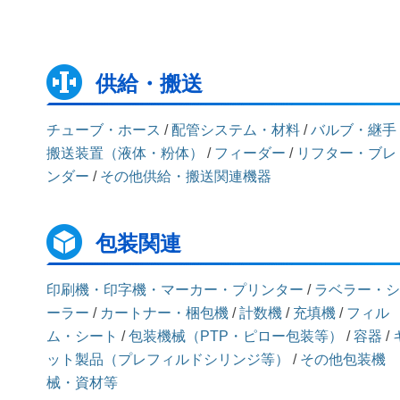
供給・搬送
チューブ・ホース
/
配管システム・材料
/
バルブ・継手
搬送装置（液体・粉体）
/
フィーダー
/
リフター・ブレ
ンダー
/
その他供給・搬送関連機器
包装関連
印刷機・印字機・マーカー・プリンター
/
ラベラー・シ
ーラー
/
カートナー・梱包機
/
計数機
/
充填機
/
フィル
ム・シート
/
包装機械（PTP・ピロー包装等）
/
容器
/
ット製品（プレフィルドシリンジ等）
/
その他包装機
械・資材等