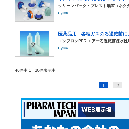
クリーンパック・プレスト無菌コネク
Cytiva
医薬品用：各種ガスのろ過滅菌に。バ
エンフロンPFR エアーろ過滅菌疎水性
Cytiva
40件中 1 - 20件表示中
ペ
1
2
ー
ジ