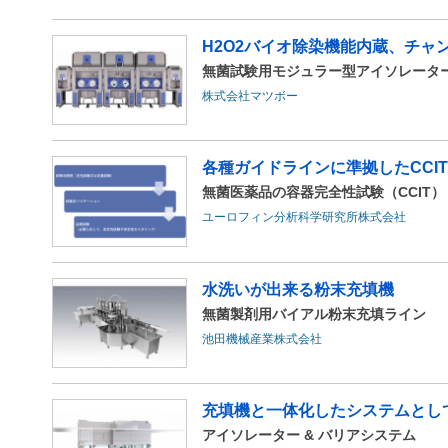
H2O2バイオ除染機能内蔵、チャ
無菌試験用モジュラー型アイソレーター Bio
株式会社マツボー
各種ガイドラインに準拠したCCI
無菌医薬品の容器完全性試験（CCIT）
ユーロフィン分析科学研究所株式会社
水洗いが出来る粉末充填機
無菌製剤用バイアル粉末充填ライン
池田機械産業株式会社
充填機と一体化したシステムとして
アイソレーター & バリアシステム