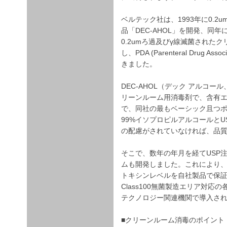
ベルテック社は、1993年に0.
品「DEC-AHOL」を開発、同
0.2umろ過及びγ線滅菌され
し、PDA (Parenteral Dr
きました。
DEC-AHOL（デック アルコ
リーンルーム用消毒剤で、含有エ
で、同社の最もベーシック且つポピ
99%イソプロピルアルコールと
の配慮がされていなければ、品
そこで、数年の年月を経てUSP
ムも開発しました。これにより、厳
トキシンレベルを自社製品で保
Class100無菌製造エリア対
テクノロジー関連機関で導入さ
■クリーンルーム消毒のポイント