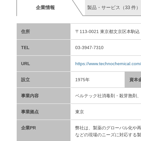
企業情報
製品・サービス（33 件）
住所
〒113-0021 東京都文京区本駒込 1
TEL
03-3947-7310
URL
https://www.technochemical.com
設立
1975年
資本
事業内容
ベルテック社消毒剤・殺芽胞剤
事業拠点
東京
企業PR
弊社は、製薬のグローバル化や
などの現場のニーズに対応する