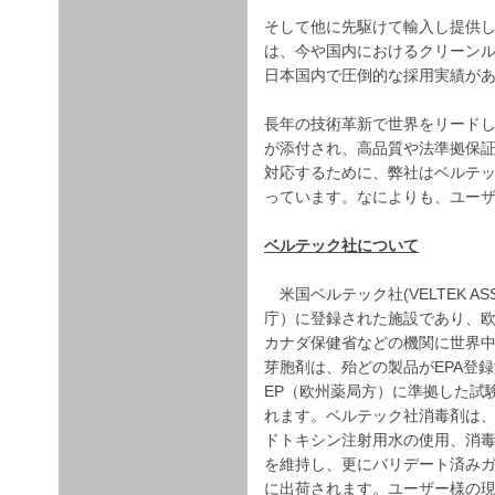
そして他に先駆けて輸入し提供していま
は、今や国内におけるクリーン
日本国内で圧倒的な採用実績が
長年の技術革新で世界をリード
が添付され、高品質や法準拠保
対応するために、弊社はベルテ
っています。なによりも、ユー
ベルテック社について
米国ベルテック社(VELTEK ASS
庁）に登録された施設であり、欧州
カナダ保健省などの機関に世界
芽胞剤は、殆どの製品がEPA登録
EP（欧州薬局方）に準拠した試
れます。ベルテック社消毒剤は
ドトキシン注射用水の使用、消毒剤
を維持し、更にバリデート済み
に出荷されます。ユーザー様の