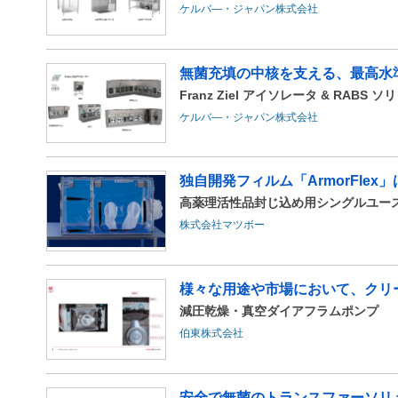
ケルバ―・ジャパン株式会社
無菌充填の中核を支える、最高水
Franz Ziel アイソレータ & RABS 
ケルバ―・ジャパン株式会社
独自開発フィルム「ArmorFlex」
高薬理活性品封じ込め用シングルユー
株式会社マツボー
様々な用途や市場において、クリ
減圧乾燥・真空ダイアフラムポンプ
伯東株式会社
安全で無菌のトランスファーソリ