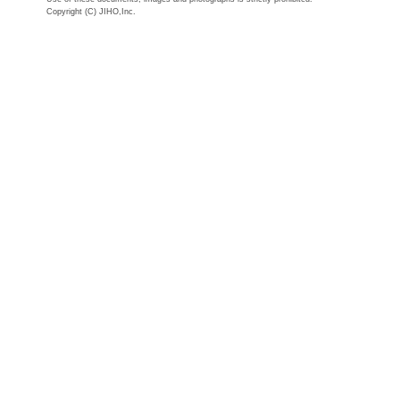
Copyright (C) JIHO,Inc.