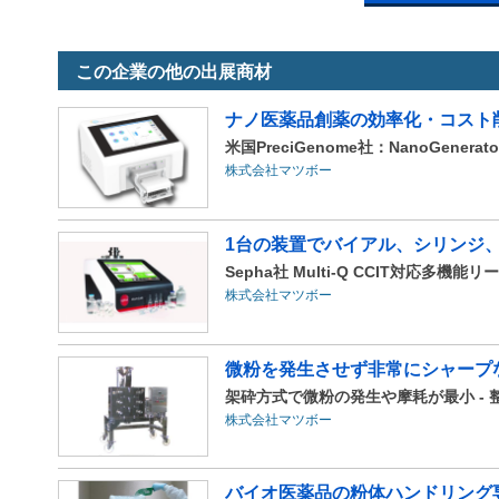
この企業の他の出展商材
ナノ医薬品創薬の効率化・コスト
米国PreciGenome社：NanoGener
株式会社マツボー
1台の装置でバイアル、シリンジ
Sepha社 Multi-Q CCIT対応多機能
株式会社マツボー
微粉を発生させず非常にシャープ
架砕方式で微粉の発生や摩耗が最小 - 
株式会社マツボー
バイオ医薬品の粉体ハンドリング