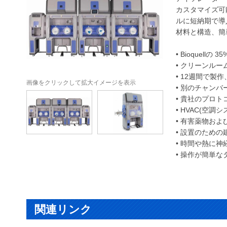
カスタマイズ可
ルに短納期で導
材料と構造、簡
• Bioquel
• クリーンルー
• 12週間で
画像をクリックして拡大イメージを表示
• 別のチャン
• 貴社のプロ
• HVAC(空
• 有害薬物お
• 設置のため
• 時間や熱に
• 操作が簡単
関連リンク