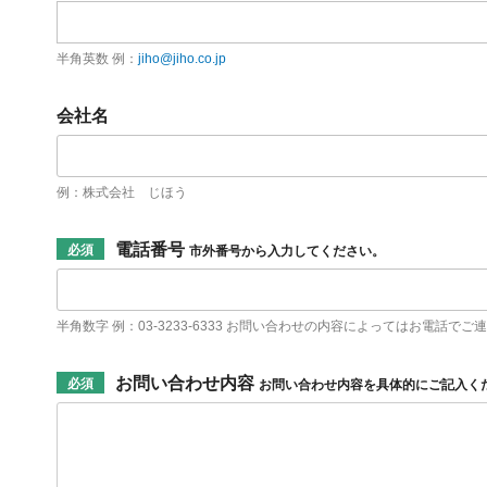
メ
ー
ル
半角英数 例：
jiho@jiho.co.jp
ア
ド
レ
ス
会社名
*
会
社
名
例：株式会社 じほう
電話番号
必須
市外番号から入力してください。
電
話
番
半角数字 例：03-3233-6333 お問い合わせの内容によってはお電話
号
*
お問い合わせ内容
必須
お問い合わせ内容を具体的にご記入く
お
問
い
合
わ