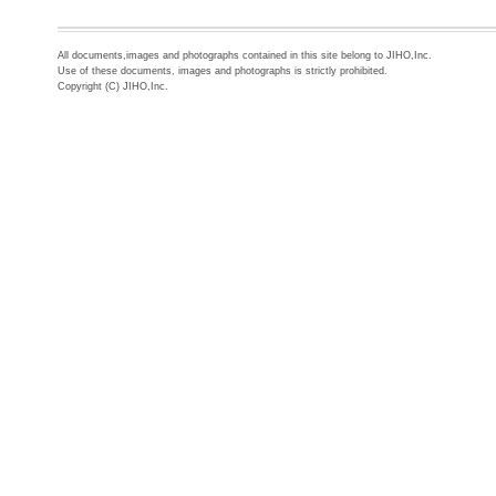
All documents,images and photographs contained in this site belong to JIHO,Inc.
Use of these documents, images and photographs is strictly prohibited.
Copyright (C) JIHO,Inc.