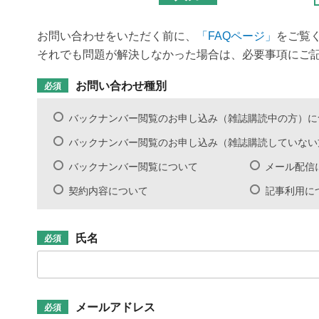
お問い合わせをいただく前に、
「FAQページ」
をご覧
それでも問題が解決しなかった場合は、必要事項にご
お問い合わせ種別
必須
お
バックナンバー閲覧のお申し込み（雑誌購読中の方）に
問
い
バックナンバー閲覧のお申し込み（雑誌購読していない
合
わ
バックナンバー閲覧について
メール配信
せ
種
契約内容について
記事利用に
別
*
氏名
必須
氏
名
*
メールアドレス
必須