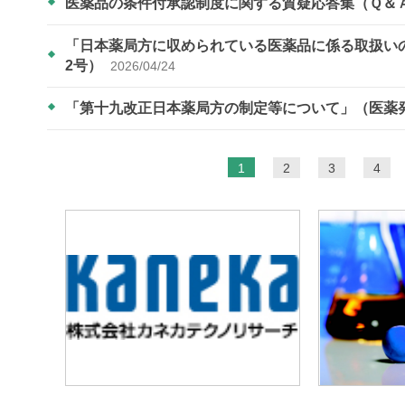
医薬品の条件付承認制度に関する質疑応答集（Ｑ＆
「日本薬局方に収められている医薬品に係る取扱いの見
2号）
2026/04/24
「第十九改正日本薬局方の制定等について」（医薬発0
ペ
1
2
3
4
ー
ジ