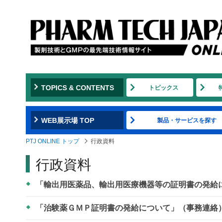
TOPICS & CONTENTS
トピックス
WEB展示場 TOP
製品・サービスを探す
PTJ ONLINE トップ
行政資料
行政資料
「輸出用医薬品、輸出用医療機器等の証明書の発給に
「治験薬ＧＭＰ証明書の発給について」（事務連絡