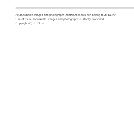
All documents,images and photographs contained in this site belong to JIHO,Inc.
Use of these documents, images and photographs is strictly prohibited.
Copyright (C) JIHO,Inc.