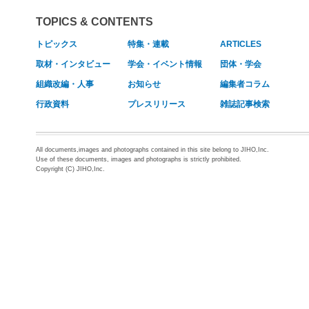
TOPICS & CONTENTS
トピックス
特集・連載
ARTICLES
取材・インタビュー
学会・イベント情報
団体・学会
組織改編・人事
お知らせ
編集者コラム
行政資料
プレスリリース
雑誌記事検索
All documents,images and photographs contained in this site belong to JIHO,Inc.
Use of these documents, images and photographs is strictly prohibited.
Copyright (C) JIHO,Inc.