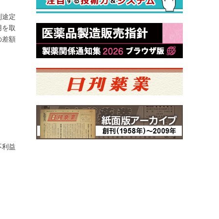
別途定
用を取
の差額
不利益