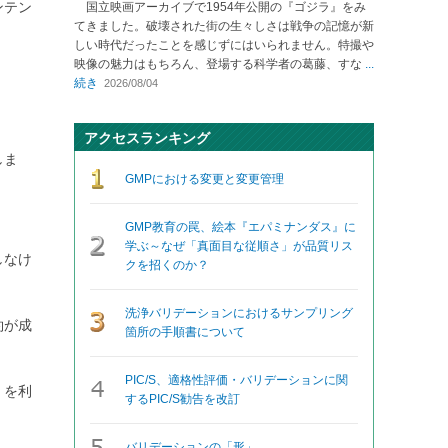
ンテン
国立映画アーカイブで1954年公開の『ゴジラ』をみ
てきました。破壊された街の生々しさは戦争の記憶が新
しい時代だったことを感じずにはいられません。特撮や
映像の魅力はもちろん、登場する科学者の葛藤、すな
...
続き
2026/08/04
アクセスランキング
しま
GMPにおける変更と変更管理
GMP教育の罠、絵本『エパミナンダス』に
学ぶ～なぜ「真面目な従順さ」が品質リス
しなけ
クを招くのか？
洗浄バリデーションにおけるサンプリング
約が成
箇所の手順書について
PIC/S、適格性評価・バリデーションに関
）を利
するPIC/S勧告を改訂
バリデーションの「形」