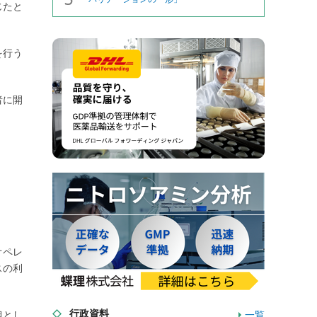
じたと
を行う
者に開
オペレ
スの利
行政資料
担とし
一覧