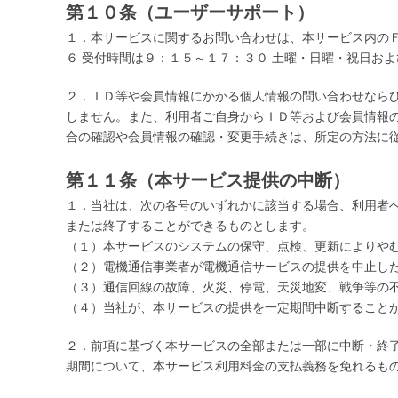
第１０条（ユーザーサポート）
１．本サービスに関するお問い合わせは、本サービス内のＦ
６ 受付時間は９：１５～１７：３０ 土曜・日曜・祝日お
２．ＩＤ等や会員情報にかかる個人情報の問い合わせなら
しません。また、利用者ご自身からＩＤ等および会員情報
合の確認や会員情報の確認・変更手続きは、所定の方法に
第１１条（本サービス提供の中断）
１．当社は、次の各号のいずれかに該当する場合、利用者
または終了することができるものとします。
（１）本サービスのシステムの保守、点検、更新によりや
（２）電機通信事業者が電機通信サービスの提供を中止し
（３）通信回線の故障、火災、停電、天災地変、戦争等の
（４）当社が、本サービスの提供を一定期間中断すること
２．前項に基づく本サービスの全部または一部に中断・終
期間について、本サービス利用料金の支払義務を免れるも