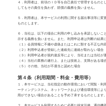
４．利用者は、前項のＩＤ等を自己責任で管理するものと
してもその責任を負わず、賠償の義務を負いません。
５．利用者は、本サービスの利用に関する届出事項等に変
ものとします。
６．当社は、以下の場合に利用の申し込みを承諾しないこ
示する義務を負いません。また、利用申込者は判断の結果
（１）会員情報に不備や虚偽またはこれに類する不正な内
（２）利用申込者が登録した連絡先に連絡が取れない場合
（３）利用申込者が規約違反等により、当社または当社が
（４）当社の業務の遂行上、または技術上、支障がある場
（５）その他、当社が不適当と認めた場合
第４条（利用期間・料金・費用等）
１．本サービスは、当社指定の動作環境において閲覧・利
ーティングシステム、ネットワークおよび通信環境等によ
用ができない場合があることを予め了承するものとします
２．本サービスを利用するために必要な端末設備、通信機