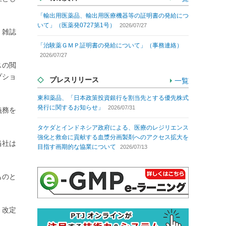
「輸出用医薬品、輸出用医療機器等の証明書の発給につ
いて」（医薬発0727第1号）
2026/07/27
、雑誌
「治験薬ＧＭＰ証明書の発給について」（事務連絡）
2026/07/27
スの閲
プショ
プレスリリース
一覧
東和薬品、「日本政策投資銀行を割当先とする優先株式
発行に関するお知らせ」
2026/07/31
義務を
タケダとインドネシア政府による、医療のレジリエンス
強化と救命に貢献する血漿分画製剤へのアクセス拡大を
当社は
目指す画期的な協業について
2026/07/13
ものと
、改定