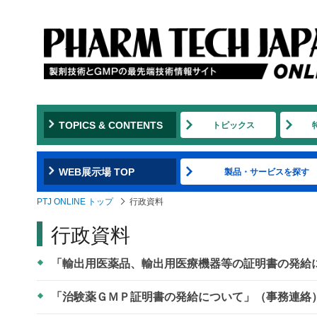
TOPICS & CONTENTS
トピックス
WEB展示場 TOP
製品・サービスを探す
PTJ ONLINE トップ
行政資料
行政資料
「輸出用医薬品、輸出用医療機器等の証明書の発給に
「治験薬ＧＭＰ証明書の発給について」（事務連絡