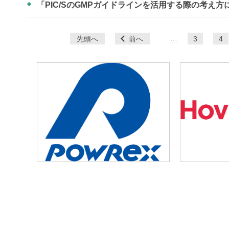
「PIC/SのGMPガイドラインを活用する際の考え
ペ
…
先頭へ
前へ
3
4
ー
ジ