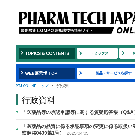
TOPICS & CONTENTS
トピックス
WEB展示場 TOP
製品・サービスを探す
PTJ ONLINE トップ
行政資料
行政資料
「医薬品等の承認申請等に関する質疑応答集（Q&
「医薬品の品質に係る承認事項の変更に係る取扱い等
監麻発0409第1号）
2025/04/09