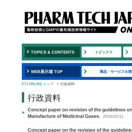
TOPICS & CONTENTS
トピックス
WEB展示場 TOP
製品・サービスを探
PTJ ONLINE トップ
行政資料
行政資料
Concept paper on revision of the guidelines o
Manufacture of Medicinal Gases.
2026/02/11
Concept paper on the revision of the guidelin