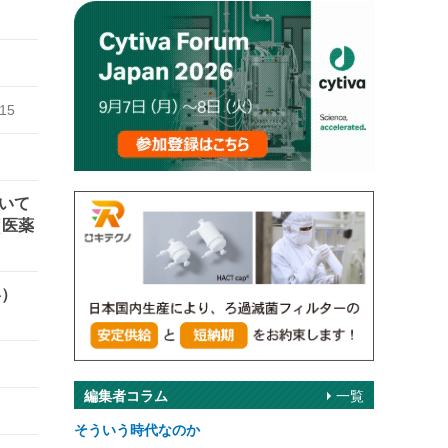
/15
いて
（医薬
絡）
編集者コラム
一覧
そういう時代なのか