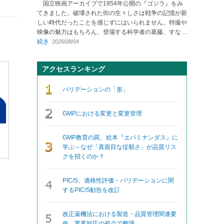
国立映画アーカイブで1954年公開の『ゴジラ』をみ
てきました。破壊された街の生々しさは戦争の記憶が新
しい時代だったことを感じずにはいられません。特撮や
映像の魅力はもちろん、登場する科学者の葛藤、すな
...
続き
2026/08/04
アクセスランキング
バリデーションの「形」
GMPにおける変更と変更管理
GMP教育の罠、絵本『エパミナンダス』に
学ぶ～なぜ「真面目な従順さ」が品質リス
クを招くのか？
PIC/S、適格性評価・バリデーションに関
するPIC/S勧告を改訂
改正薬機法における製造・品質管理関連要
件、業界対応の視点で整理