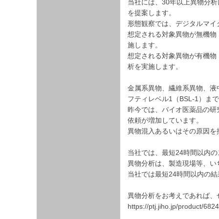
当社には、30年以上異物分
を提案します。
形態観察では、デジタルマイ
想定される対象異物が無機物（
施します。
想定される対象異物が有機物（
析を実施します。
金属系異物、繊維系異物、液
フティレベル1（BSL-1）
昨今では、バイオ医薬品の研
依頼が増加しています。
異物混入あるいはその原因を
当社では、最短24時間以内
異物分析は、製造現場等、い
当社では最短24時間以内の
異物分析をお考えであれば、
https://ptj.jiho.jp/product/68