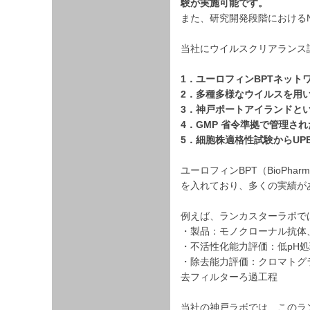
験が実施可能です。
また、研究開発段階におけるN
当社にウイルスクリアランス
1．ユーロフィンBPTネット
2．
多種多様なウイルスを用
3．
神戸ポートアイランドと
4．
GMP 省令準拠で管理さ
5．
細胞株適格性試験からUP
ユーロフィンBPT（BioPhar
を入れており、多くの実績が
例えば、ランカスターラボで
・製品：モノクローナル抗体
・不活性化能力評価：低pH処
・除去能力評価：クロマトグ
去フィルターろ過工程
当社の神戸ラボでは、このラ