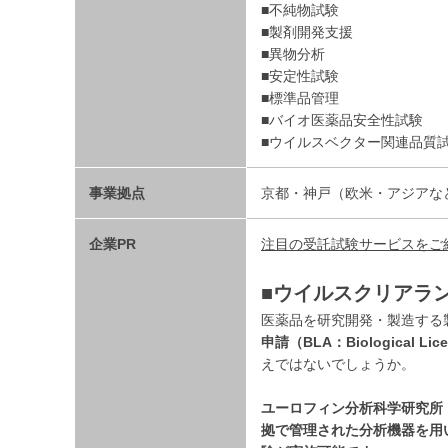
■不純物試験
■製剤開発支援
■異物分析
■安定性試験
■標準品管理
■バイオ医薬品安全性試験
■ウイルスベクター関連品質
事業拠点
京都・神戸（欧米・アジアな
企業PR
注目の受託試験サービスをご
■ウイルスクリアラ
医薬品を研究開発・製造する
申請（BLA：Biological Licen
えではないでしょうか。
ユーロフィン分析科学研究所
拠で管理された分析機器を用い