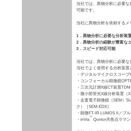
当社では、異物分析に必要な
可能です。
当社に異物分析を依頼するメ
1．異物分析に必要な分析装
2．異物分析の経験が豊富な
3．スピード対応可能
当社では、異物分析に必要な
当社でよく使用する分析装置
・デジタルマイクロスコープH
・コンフォーカル顕微鏡OPTEL
・三次元計測X線CT装置TDM1
・微小部蛍光X線分析装置（XR
・走査電子顕微鏡（SEM）SU
ク）［SEM-EDX］
・顕微FT-IR LUMOS II／ブ
TM
・inVia
Qontor共焦点ラ