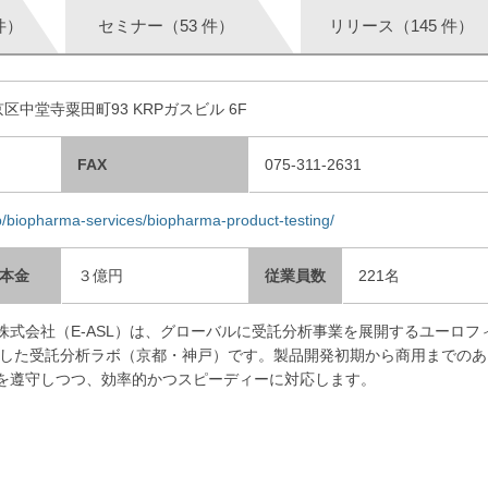
件）
セミナー（53 件）
リリース（145 件）
京区中堂寺粟田町93 KRPガスビル 6F
FAX
075-311-2631
jp/biopharma-services/biopharma-product-testing/
本金
３億円
従業員数
221名
株式会社（E-ASL）は、グローバルに受託分析事業を展開するユーロフ
応した受託分析ラボ（京都・神戸）です。製品開発初期から商用までのあ
を遵守しつつ、効率的かつスピーディーに対応します。