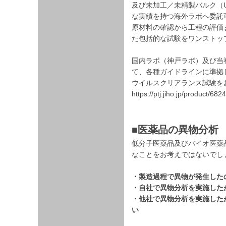
及び未加工／未精製バルク（UP
な実績を持つ海外ラボへ委託
原材料の確認から工程の評価ま
た包括的な試験をワンストッ
国内ラボ（神戸ラボ）及び当
て、各種ガイドラインに準拠
ウイルスクリアランス試験を
https://ptj.jiho.jp/product/68
■医薬品の異物分析
低分子医薬品及びバイオ医薬品
なことをお考えではないでし
・製造過程で異物が発生した
・自社で異物分析を実施した
・他社で異物分析を実施した
い