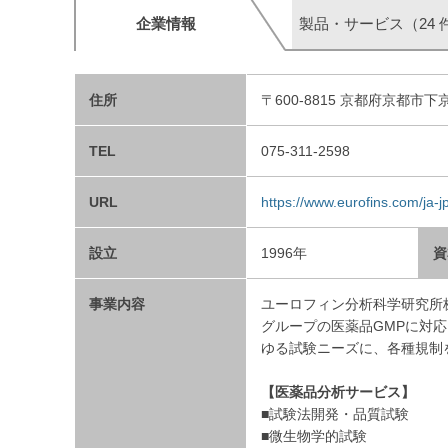
企業情報
製品・サービス（24 
住所
〒600-8815 京都府京都市下
TEL
075-311-2598
URL
https://www.eurofins.com/ja-
設立
1996年
資
事業内容
ユーロフィン分析科学研究所
グループの医薬品GMPに対
ゆる試験ニーズに、各種規制
【医薬品分析サービス】
■試験法開発・品質試験
■微生物学的試験