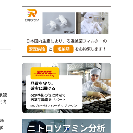
承認
お考
令準
試