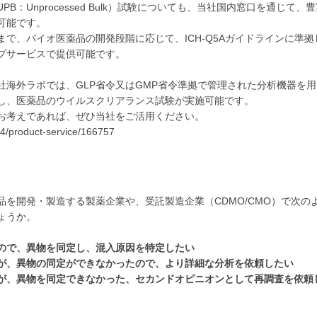
B：Unprocessed Bulk）試験についても、当社国内窓口を通じて、
可能です。
で、バイオ医薬品の開発段階に応じて、ICH-Q5Aガイドラインに準拠
プサービスで提供可能です。
社海外ラボでは、GLP省令又はGMP省令準拠で管理された分析機器を用
し、医薬品のウイルスクリアランス試験が実施可能です。
お考えであれば、ぜひ当社をご活用ください。
244/product-service/166757
を開発・製造する製薬企業や、受託製造企業（CDMO/CMO）で次の
ょうか。
ので、異物を同定し、混入原因を特定したい
が、異物の同定ができなかったので、より詳細な分析を依頼したい
が、異物を同定できなかった、セカンドオピニオンとして再調査を依頼