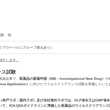
試験 他
どグローバルにグループ拠点あり）
紹介します。
ンス試験
製薬企業で、
医薬品の新薬申請（IND：Investigational New Drug）
や
se Application）
に向けたウイルスクリアランス試験を実施したいと
（神戸ラボ：国内ラボ）及び当社海外ラボでは、GLP省令又はGMP省
て、ICH-Q5Aガイドラインに準拠した医薬品のウイルスクリアランス