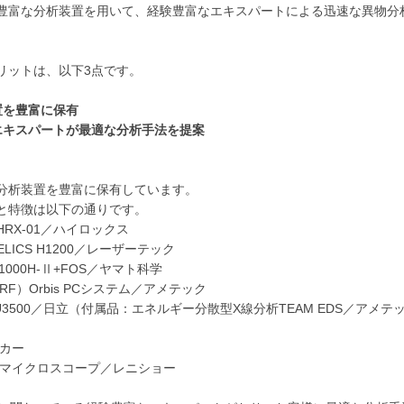
豊富な分析装置を用いて、経験豊富なエキスパートによる迅速な異物分
リットは、以下3点です。
置を豊富に保有
エキスパートが最適な分析手法を提案
分析装置を豊富に保有しています。
と特徴は以下の通りです。
RX-01／ハイロックス
ICS H1200／レーザーテック
000H-Ⅱ+FOS／ヤマト科学
F）Orbis PCシステム／アメテック
3500／日立（付属品：エネルギー分散型X線分析TEAM EDS／アメテ
ルカー
マンマイクロスコープ／レニショー