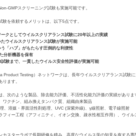
on-GMPスクリーニング試験も実施可能です。
試験を依頼するメリットは、以下5点です。
ワークとしてウイルスクリアランス試験に20年以上の実績
いたウイルスクリアランス試験が実施可能
いう「ハブ」がもたらす圧倒的な利便性
れた分析機器を保有
B試験まで、一貫したウイルス安全性評価が実施可能
ma Product Testing）ネットワークは、長年ウイルスクリアランス試験
あります。
は、次のような製品、除去能力評価、不活性化能力評価の実績がありま
、ワクチン、組み換えタンパク質、組織由来製品
理、溶媒・界面活性剤処理、UVC (深紫外線)、γ線照射、電子線照射
ラフィー工程（アフィニティ、イオン交換、疎水性相互作用）、ウイル
ンカスターラボで長期研修を積み、高度なウイルス学の知見を有する専