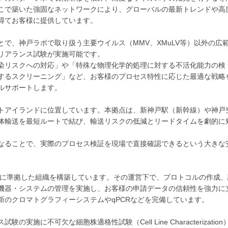
こで築いた強固なネットワークにより、グローバルの最新トレンドや高
得てお客様に提供しています。
で、神戸ラボで取り扱う主要ウイルス（MMV、XMuLV等）以外の広
リアランス試験が実施可能です。
染リスクへの対応」や「特殊な物理化学的処理に対する不活化能力の検
するスクリーニング」など、お客様のプロセス特性に応じた最適な戦略
ルサポートします。
トアイランドに位置しています。本拠点は、新神戸駅（新幹線）や神戸
体輸送を最短ルートで結び、輸送リスクの低減とリードタイムを劇的に
なることで、実際のプロセス検証を現場で直接確認できるという大きな
令に準拠した組織を構築しています。その運営下で、プロトコルの作成、
機器・システムの管理を実施し、お客様の申請データの信頼性を強力に
新のクロマトグラフィーシステムやqPCRなどを完備しています。
実施に不可欠な細胞株適格性試験（Cell Line Characterization