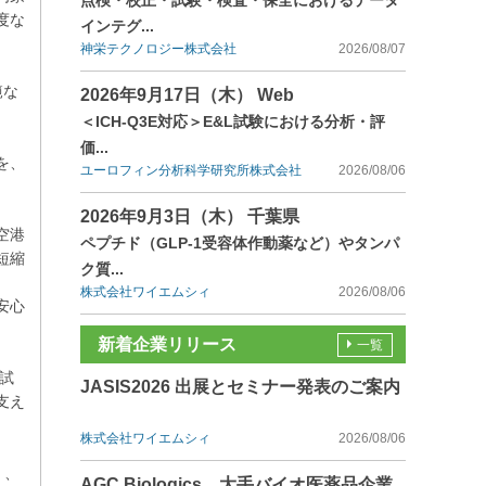
点検・校正・試験・検査・保全におけるデータ
度な
インテグ...
神栄テクノロジー株式会社
2026/08/07
範な
2026年9月17日（木） Web
＜ICH-Q3E対応＞E&L試験における分析・評
価...
を、
ユーロフィン分析科学研究所株式会社
2026/08/06
2026年9月3日（木） 千葉県
空港
ペプチド（GLP-1受容体作動薬など）やタンパ
短縮
ク質...
株式会社ワイエムシィ
2026/08/06
安心
新着企業リリース
一覧
試
JASIS2026 出展とセミナー発表のご案内
支え
株式会社ワイエムシィ
2026/08/06
）、
AGC Biologics、大手バイオ医薬品企業