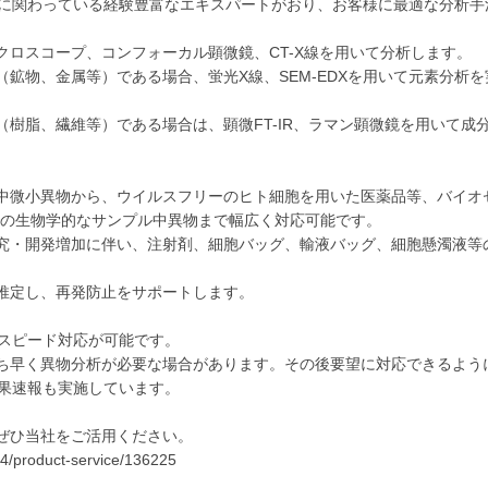
析に関わっている経験豊富なエキスパートがおり、お客様に最適な分析手
クロスコープ、コンフォーカル顕微鏡、CT-X線を用いて分析します。
鉱物、金属等）である場合、蛍光X線、SEM-EDXを用いて元素分析を
樹脂、繊維等）である場合は、顕微FT-IR、ラマン顕微鏡を用いて成
中微小異物から、ウイルスフリーのヒト細胞を用いた医薬品等、バイオ
までの生物学的なサンプル中異物まで幅広く対応可能です。
究・開発増加に伴い、注射剤、細胞バッグ、輸液バッグ、細胞懸濁液等
推定し、再発防止をサポートします。
のスピード対応が可能です。
ち早く異物分析が必要な場合があります。その後要望に対応できるよう
結果速報も実施しています。
ぜひ当社をご活用ください。
244/product-service/136225