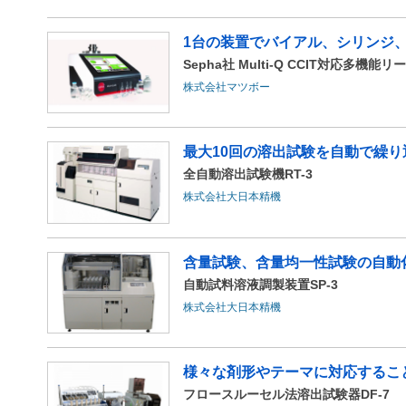
1台の装置でバイアル、シリンジ
Sepha社 Multi-Q CCIT対応多機能
株式会社マツボー
最大10回の溶出試験を自動で繰り
全自動溶出試験機RT-3
株式会社大日本精機
含量試験、含量均一性試験の自動
自動試料溶液調製装置SP-3
株式会社大日本精機
様々な剤形やテーマに対応するこ
フロースルーセル法溶出試験器DF-7