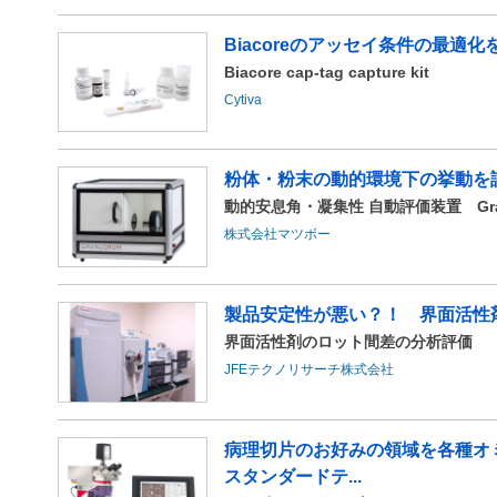
Biacoreのアッセイ条件の最
Biacore cap-tag capture kit
Cytiva
粉体・粉末の動的環境下の挙動を
動的安息角・凝集性 自動評価装置 Gra
株式会社マツボー
製品安定性が悪い？！ 界面活性
界面活性剤のロット間差の分析評価
JFEテクノリサーチ株式会社
病理切片のお好みの領域を各種オ
スタンダードテ...