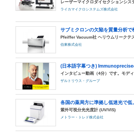
レーザーマイクロダイセクションシステム L
ライカマイクロシステムズ株式会社
サブミクロンの欠陥を質量分析で検
Pfeiffer Vacuum社 ヘリウムリークテ
伯東株式会社
(日本語字幕つき) Immunoprec
インタビュー動画（4分）です。モデ
ザルトリウス・グループ
各国の薬局方に準拠し低迷光で低
紫外可視分光光度計 (UV/VIS)
メトラー・トレド株式会社