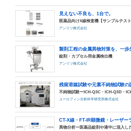
見えない不良も、1台で。
医薬品向けX線検査機【サンプルテス
アンリツ株式会社
製剤工程の金属異物対策を、一歩
錠剤・カプセル用金属検出機
アンリツ株式会社
残留溶媒試験や元素不純物試験の
不純物試験ーICH-Q3C・ICH-Q3D・IC
ユーロフィン分析科学研究所株式会社
CT-X線・FT-IR顕微鏡・レーザ
異物分析ー医薬品錠剤や液中に混入し