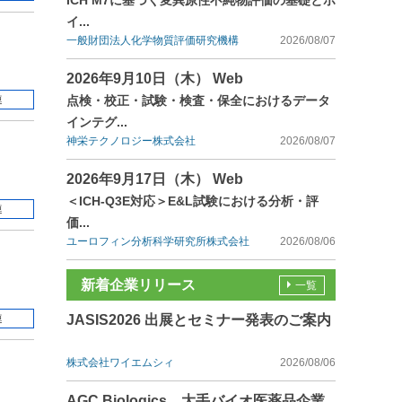
ICH M7に基づく変異原性不純物評価の基礎とポ
イ...
一般財団法人化学物質評価研究機構
2026/08/07
2026年9月10日（木） Web
点検・校正・試験・検査・保全におけるデータ
連
インテグ...
神栄テクノロジー株式会社
2026/08/07
2026年9月17日（木） Web
＜ICH-Q3E対応＞E&L試験における分析・評
連
価...
ユーロフィン分析科学研究所株式会社
2026/08/06
新着企業リリース
一覧
連
JASIS2026 出展とセミナー発表のご案内
株式会社ワイエムシィ
2026/08/06
AGC Biologics、大手バイオ医薬品企業