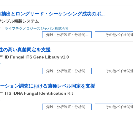
）の抽出とロングリード・シーケンシング成功のポ...
erサンプル精製システム
ク ライフテクノロジーズジャパン株式会社
分離・分析装置・分析関...
その他バイオ関
信頼性の高い真菌同定を支援
 ID Fungal ITS Gene Library v1.0
ク
分離・分析装置・分析関...
その他バイオ関
ーション調査における菌種レベル同定を支援
ITS rDNA Fungal Identification Kit
ク
分離・分析装置・分析関...
その他バイオ関