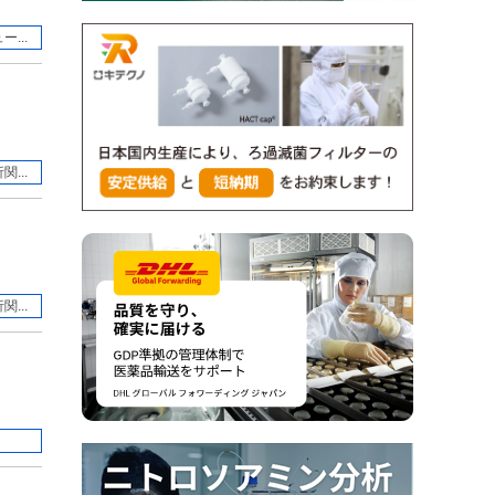
...
...
...