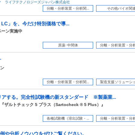
ク ライフテクノロジーズジャパン株式会社
分離・分析装置・分析関...
その他バイオ関
III LC」を、今だけ特別価格で導...
キャンペーン実施中
原薬･中間体
分離・分析装置・分析関
す
ョン
分離・分析装置・分析関...
製造支援ソリューション
アする。完全性試験機の新スタンダード ※製薬業...
チェック 5 プラス（Sartocheck ® 5 Plus）』
各種試験機（溶出試験・...
分離・分析装置・分析関
例や分析ノウハウをぜひご覧ください。