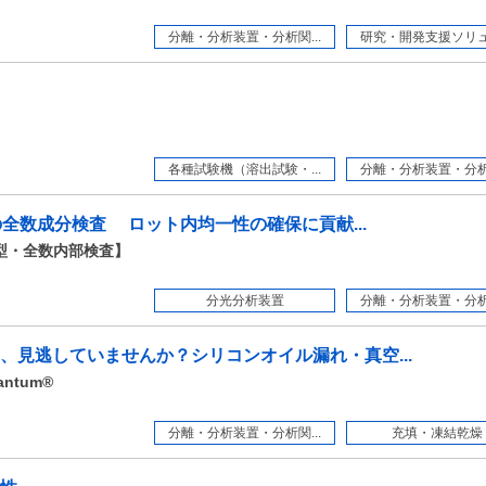
分離・分析装置・分析関...
研究・開発支援ソリュー
各種試験機（溶出試験・...
分離・分析装置・分析関
時の全数成分検査 ロット内均一性の確保に貢献...
透過型・全数内部検査】
分光分析装置
分離・分析装置・分析関
、見逃していませんか？シリコンオイル漏れ・真空...
ntum®
分離・分析装置・分析関...
充填・凍結乾燥