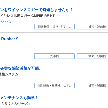
ンをワイヤレスロガーで時短しませんか？
レス温度ロガー GMP5F-RF-HT
・ジャパン
測定機器（温度･湿度・...
滅菌・殺菌機
 Rubber S...
洗浄機
滅菌・殺菌機
で確実な除染滅菌が可能。
染滅菌システム
空調設備・集塵機・エア...
滅菌・殺菌機
メンテナンスも簡単！
まもりくんシリーズ」