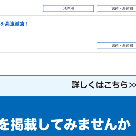
洗浄機
滅菌・殺菌機
を高速滅菌！
滅菌・殺菌機