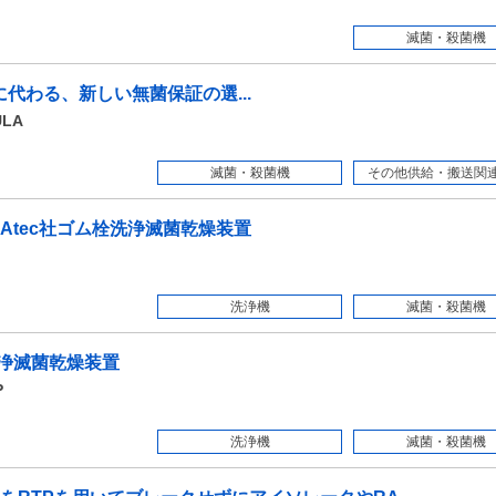
滅菌・殺菌機
beamに代わる、新しい無菌保証の選...
LA
滅菌・殺菌機
その他供給・搬送関連機
Atec社ゴム栓洗浄滅菌乾燥装置
洗浄機
滅菌・殺菌機
洗浄滅菌乾燥装置
P
洗浄機
滅菌・殺菌機