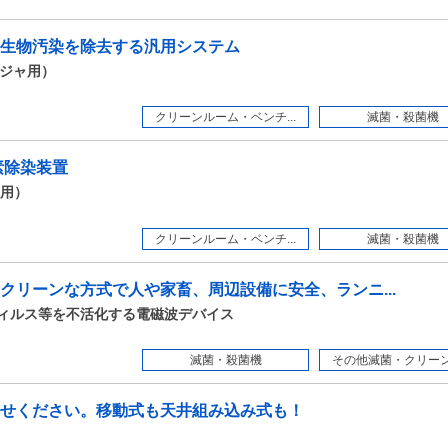
生物汚染を除去する汎用システム
ロージャ用）
クリーンルーム・ベンチ...
滅菌・殺菌機
素除染装置
ム用）
クリーンルーム・ベンチ...
滅菌・殺菌機
クリーンな方式で人や家畜、周辺設備に安全、ランニ...
ザウィルス等を不活化する電磁波デバイス
滅菌・殺菌機
その他滅菌・クリーン化
せください。移動式も天井組み込み式も！