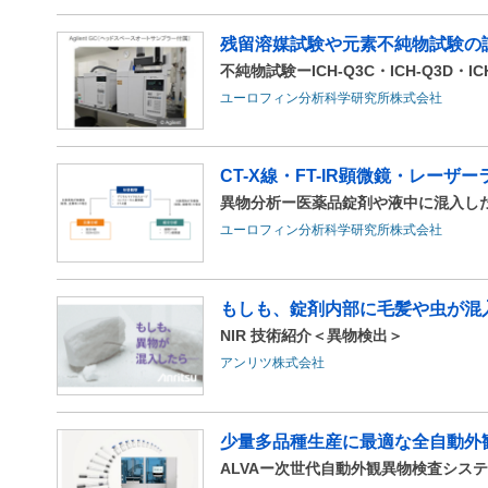
残留溶媒試験や元素不純物試験の
不純物試験ーICH-Q3C・ICH-Q3D・IC
ユーロフィン分析科学研究所株式会社
CT-X線・FT-IR顕微鏡・レーザ
異物分析ー医薬品錠剤や液中に混入し
ユーロフィン分析科学研究所株式会社
もしも、錠剤内部に毛髪や虫が混
NIR 技術紹介＜異物検出＞
アンリツ株式会社
少量多品種生産に最適な全自動外
ALVAー次世代自動外観異物検査シス