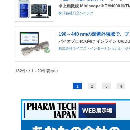
卓上顕微鏡 Miniscope® TM4000Ⅲ/TM
株式会社日立ハイテク
190～440 nmの深紫外領域で
バイオプロセス向け インライン UV/D
株式会社ライブズ・インターナショナル・ジ
182件中 1 - 20件表示中
ペ
1
2
3
4
ー
ジ