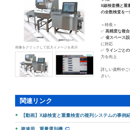
X線検査機と重
の全数検査を一
＜特長＞
✅
高精度な複合
✅
省スペース設
に対応
画像をクリックして拡大イメージを表示
✅
ラインごとの
力を向上
詳しい資料やご
さい。
関連リンク
【動画】X線検査と重量検査の複列システムの事例
複連用 重量選別機