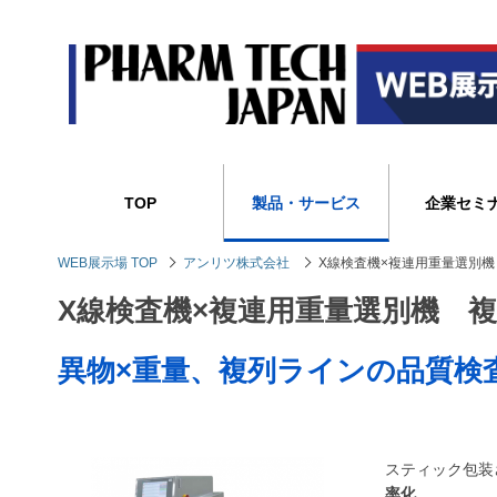
TOP
製品・サービス
企業セミ
WEB展示場 TOP
アンリツ株式会社
X線検査機×複連用重量選別
X線検査機×複連用重量選別機 
異物×重量、複列ラインの品質検
スティック包装
率化
。