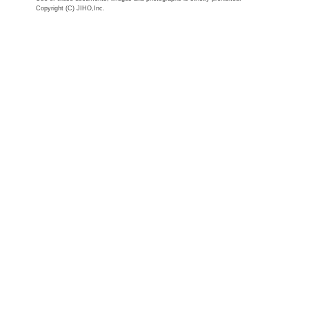
Copyright (C) JIHO,Inc.