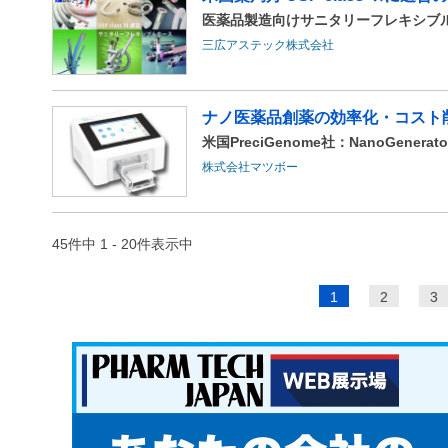
医薬品製造向けサニタリーフレキシブ
三広アステック株式会社
ナノ医薬品創薬の効率化・コスト
米国PreciGenome社：NanoGener
株式会社マツボー
45件中 1 - 20件表示中
ペ
1
2
3
ー
ジ