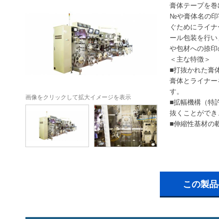
膏体テープを巻
№や膏体名の印
ぐためにライナ
ール包装を行い
や包材への捺印
＜主な特徴＞
■打抜かれた膏
膏体とライナー
す。
画像をクリックして拡大イメージを表示
■拡幅機構（特
抜くことができ
■伸縮性基材の
この製品