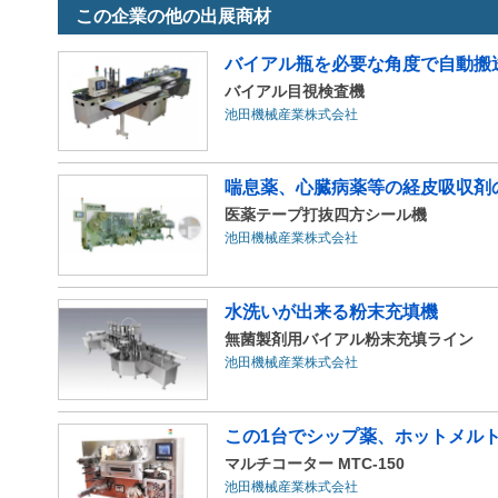
この企業の他の出展商材
バイアル瓶を必要な角度で
バイアル目視検査機
池田機械産業株式会社
喘息薬、心臓病薬等の経皮吸収剤
医薬テープ打抜四方シール機
池田機械産業株式会社
水洗いが出来る粉末充填機
無菌製剤用バイアル粉末充填ライン
池田機械産業株式会社
この1台でシップ薬、ホットメル
マルチコーター MTC-150
池田機械産業株式会社