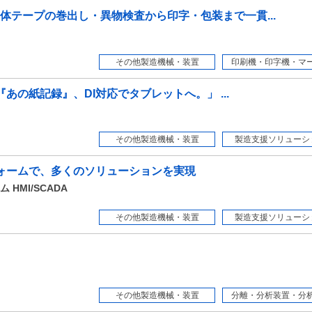
体テープの巻出し・異物検査から印字・包装まで一貫...
その他製造機械・装置
印刷機・印字機・マーカ
『あの紙記録』、DI対応でタブレットへ。」 ...
その他製造機械・装置
製造支援ソリューシ
ォームで、多くのソリューションを実現
HMI/SCADA
その他製造機械・装置
製造支援ソリューシ
その他製造機械・装置
分離・分析装置・分析関