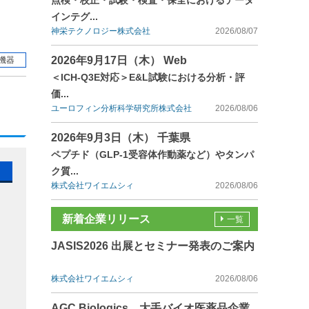
点検・校正・試験・検査・保全におけるデータ
インテグ...
神栄テクノロジー株式会社
2026/08/07
2026年9月17日（木） Web
機器
＜ICH-Q3E対応＞E&L試験における分析・評
価...
ユーロフィン分析科学研究所株式会社
2026/08/06
2026年9月3日（木） 千葉県
ペプチド（GLP-1受容体作動薬など）やタンパ
ク質...
株式会社ワイエムシィ
2026/08/06
新着企業リリース
一覧
JASIS2026 出展とセミナー発表のご案内
株式会社ワイエムシィ
2026/08/06
AGC Biologics、大手バイオ医薬品企業