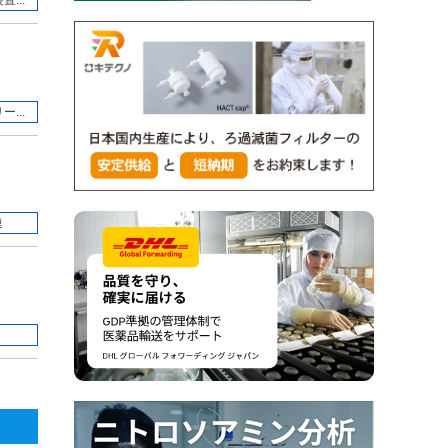
...
...
連