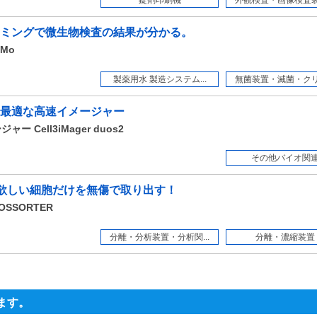
錠剤印刷機
外観検査・画像検査装置
ミングで微生物検査の結果が分かる。
eMo
製薬用水 製造システム...
無菌装置・滅菌・クリー
最適な高速イメージャー
 Cell3iMager duos2
その他バイオ関
、欲しい細胞だけを無傷で取り出す！
OSSORTER
分離・分析装置・分析関...
分離・濃縮装置
ます。