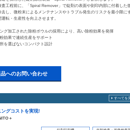
査工程前に、「Spiral Remover」で錠剤の表面や刻印内部に付着した
除去し、微粉末によるメンテナンスやトラブル発生のリスクを最小限に
間運転・生産性を向上させます。
チング加工された除粉ボウルの採用により、高い除粉効果を発揮
除粉効果で連続生産をサポート
場所を選ばないコンパクト設計
製品へのお問い合わせ
すべてを
ニングコストを実現!
ITO＋