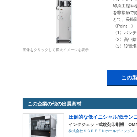
印刷工程や検
を非接触で
とで、長時
《Point！》
〈1〉パン
〈2〉高い
〈3〉設置
画像をクリックして拡大イメージを表示
この
この企業の他の出展商材
圧倒的な低イニシャル/低ラン
インクジェット式錠剤印刷機 OMN
株式会社ＳＣＲＥＥＮホールディングス