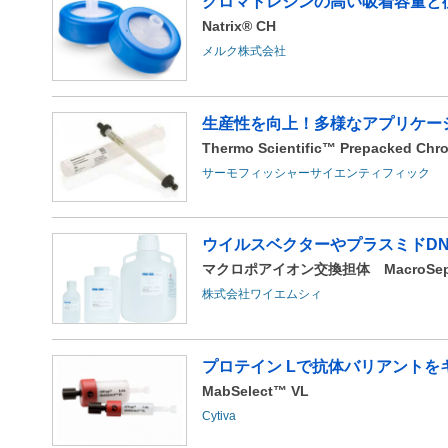
クロマトレジンの高い吸着容量と従
Natrix® CH
メルク株式会社
生産性を向上！多様なアプリケーシ
Thermo Scientific™ Prepacked Ch
サーモフィッシャーサイエンティフィック
ウイルスベクターやプラスミドD
マクロポアイオン交換担体 MacroSep 
株式会社ワイエムシィ
プロテイン Lで抗体バリアントを
MabSelect™ VL
Cytiva