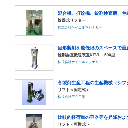
混合機、打錠機、錠剤検査機、包装
旋回式リフター
株式会社ケイエルマシナリー
固形製剤を最低限のスペースで垂
錠剤垂直搬送装置KTVL－500型
株式会社ケイエルマシナリー
各製剤生産工程の生産機械（シフタ
リフト＜固定式＞
株式会社三立工業
比較的軽荷重の容器等を昇降および
リフト＜可搬式＞