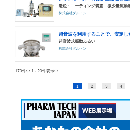
造粒・コーティング装置 微少量流動
株式会社ダルトン
超音波を利用することで、安定し
超音波式振動ふるい
株式会社ダルトン
170件中 1 - 20件表示中
ペ
1
2
3
4
ー
ジ