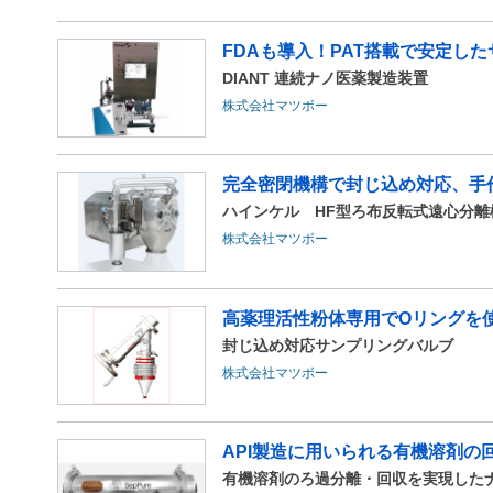
FDAも導入！PAT搭載で安定し
DIANT 連続ナノ医薬製造装置
株式会社マツボー
完全密閉機構で封じ込め対応、手
ハインケル HF型ろ布反転式遠心分離
株式会社マツボー
高薬理活性粉体専用でOリングを
封じ込め対応サンプリングバルブ
株式会社マツボー
API製造に用いられる有機溶剤の回
有機溶剤のろ過分離・回収を実現した