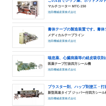
この1台でシップ薬、ホットメル
マルチコーター MTC-150
池田機械産業株式会社
膏体テープの製造装置です。膏体テ
メディカルテープライン
池田機械産業株式会社
喘息薬、心臓病薬等の経皮吸収剤
医薬テープ打抜四方シール機
池田機械産業株式会社
プラスター剤、ハップ剤塗工・打抜
新型高速タイプ ジッパー付四方シール機 J
池田機械産業株式会社