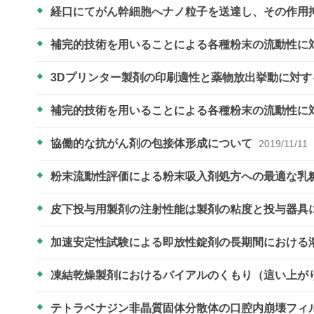
経口にてがん幹細胞へナノ粒子を送達し、その作用
補完的技術を用いることによる各種粉末の流動性に
3Dプリンター製剤の印刷適性と薬物放出挙動に対
補完的技術を用いることによる各種粉末の流動性に
協働的な抗がん剤の包接体形成について
2019/11/11
粉末流動性評価による粉末吸入剤処方への最適な乳
皮下投与用製剤の注射性能は製剤の粘度と投与器具
加速安定性試験による即放性錠剤の長期間における
凍結乾燥製剤におけるバイアルのくもり（這い上が
テトラベナジン非晶質固体分散体の口腔内崩壊フィ