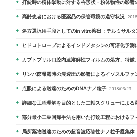
打錠時の粉体挙動に対する杵形状・粉体物性の影響
高齢患者における医薬品の保管環境の遵守状況
2018
処方選択用手段としてのin vitro溶出：テルミサルタ
ヒドロトロープによるインドメタシンの可溶化予測
カプトプリル口腔内速溶解性フィルムの処方、特徴
リンパ節曝露時の浸透圧の影響によるイソスルファ
点眼による送達のためのDNAナノ粒子
2018/03/23
詳細な工程理解を目的とした二軸スクリューによる
部分最小二乗回帰手法を用いた打錠工程におけるフ
局所薬物送達のための超音波応答性ナノ粒子凝集体