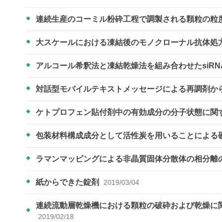
連続生産のコーミル粉砕工程で調製される顆粒の粒
大スケールにおける凍結後のモノクローナル抗体処
アルコール希釈法と凍結乾燥法を組み合わせたsiR
対話型モバイルテキストメッセージによる再調剤か
ケトプロフェン貼付剤中の有効成分の分子状態に関
包装材料構成成分として活性炭を用いることによる
ラマンマッピングによる非晶質固体分散体の相分離
紙からできた錠剤
2019/03/04
連続流動層乾燥機における顆粒の破砕および乾燥に
2019/02/18