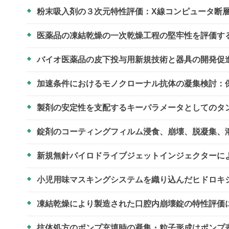
粉末吸入剤の３次元特性評価：X線コンピュータ断
医薬品の凍結乾燥の一次乾燥工程の堅牢性を評価す
バイオ医薬品の皮下投与用新規技術と器具の開発促
加速条件におけるモノクローナル抗体の凝集検討：
製剤の安定性を支配するキーパラメータとしてのタ
錠剤のコーティングフィルム浸食、崩壊、脱凝集、
新規無針パイロドライブジェットインジェクターに
小児用味マスキングシステムを織り込んだヒドロキ
凍結乾燥により製造された口腔内崩壊錠の特性評価
抗体処方のポンプ充填時の凝集・粒子形成はポンプ