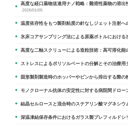
高度な経口薬物送達用ナノ戦略：難溶性薬物の溶出
2026/01/05
温度依存性をもつ製剤粘度の針なしジェット注射へ
氷床コアサンプリング法による原薬ボトルにおける
高度な二軸スクリューによる造粒技術：高可溶化能
ストレスによるポリソルベートの分解とその治療用
固形製剤製造時のホッパーやビンから排出する際の
モノクローナル抗体の安定性に対する病院間ドロー
結晶セルロースと混合時のステアリン酸マグネシウ
深温凍結保存条件におけるガラス製プレフィルドシ