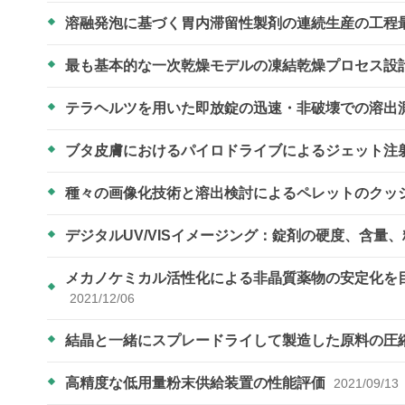
溶融発泡に基づく胃内滞留性製剤の連続生産の工程
最も基本的な一次乾燥モデルの凍結乾燥プロセス設
テラヘルツを用いた即放錠の迅速・非破壊での溶出
ブタ皮膚におけるパイロドライブによるジェット注射
種々の画像化技術と溶出検討によるペレットのクッ
デジタルUV/VISイメージング：錠剤の硬度、含量
メカノケミカル活性化による非晶質薬物の安定化を
2021/12/06
結晶と一緒にスプレードライして製造した原料の圧
高精度な低用量粉末供給装置の性能評価
2021/09/13