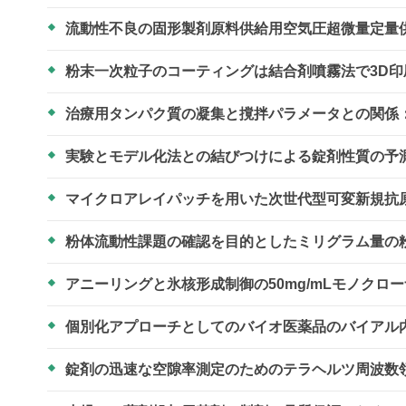
流動性不良の固形製剤原料供給用空気圧超微量定量
粉末一次粒子のコーティングは結合剤噴霧法で3D
治療用タンパク質の凝集と撹拌パラメータとの関係
実験とモデル化法との結びつけによる錠剤性質の予
マイクロアレイパッチを用いた次世代型可変新規抗
粉体流動性課題の確認を目的としたミリグラム量の
アニーリングと氷核形成制御の50mg/mLモノクロ
個別化アプローチとしてのバイオ医薬品のバイアル
錠剤の迅速な空隙率測定のためのテラヘルツ周波数