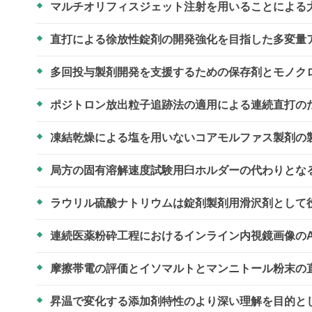
マルチオリフィスジェット注射を用いることによる
直打による徐放性錠剤の開発強化を目指した多変量
多回投与製剤開発を支援するための保存剤とモノク
ポジトロン放出粒子追跡法の適用による連続直打の
凍結乾燥による塩を用いないコアモルファス製剤の
局方の固有溶解速度試験用臼ホルダーの代わりとな
ラウリル硫酸ナトリウムは錠剤製剤用滑沢剤として
連続医薬粉砕工程におけるインライン内視鏡画像の
摩擦帯電の評価とイソマルトとマンニトール粉末の
昇温で変化する添加剤特性のより深い理解を目的と