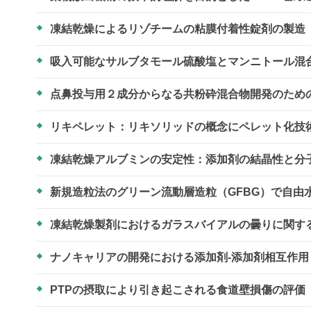
凍結乾燥によるリゾチームの粘膜付着性錠剤の製造
吸入可能なサルブタモール硫酸塩とマンニトール混
点鼻投与用２成分からなる共粉砕混合物開発のため
リキペレット：リキソリッドの概念にペレット化技
凍結乾燥アルブミンの安定性：添加剤の結晶性と分
新規造粒法のグリーン流動層造粒（GFBG）で自
凍結乾燥製剤におけるガラスバイアルの曇りに関す
ナノキャリアの開発における添加剤-添加剤相互作
PTPの摂取により引き起こされる食道壁損傷の評価