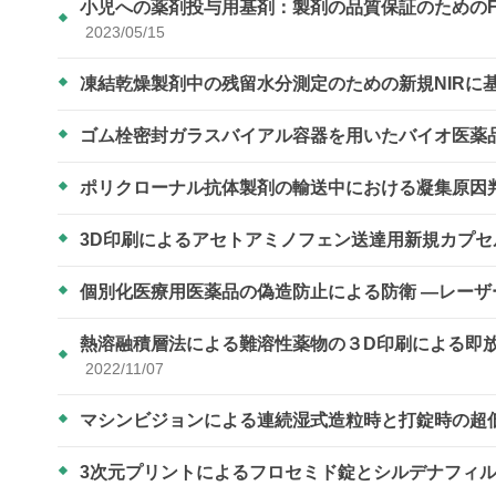
小児への薬剤投与用基剤：製剤の品質保証のための
2023/05/15
凍結乾燥製剤中の残留水分測定のための新規NIRに
ゴム栓密封ガラスバイアル容器を用いたバイオ医薬
ポリクローナル抗体製剤の輸送中における凝集原因
3D印刷によるアセトアミノフェン送達用新規カプ
個別化医療用医薬品の偽造防止による防衛 ―レー
熱溶融積層法による難溶性薬物の３D印刷による即
2022/11/07
マシンビジョンによる連続湿式造粒時と打錠時の超
3次元プリントによるフロセミド錠とシルデナフィ