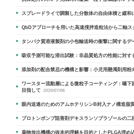
スプレードライで調製した分散体の自由体積と緩和
QbDアプローチを用いた高速撹拌造粒法から二軸
タンパク質溶液製剤の小包輸送時の衝撃に関するデ
吸収予測可能な溶出試験：非晶質処方の性能に対す
添加剤の配合禁忌の機構と影響：小児用懸濁剤用粉
ワースター流動層による微粒子コーティング：嚥下
目指して
2020/07/06
眼内送達のためのアムホテリシンB封入ナノ構造脂
プロトンポンプ阻害剤デキスランソプラゾールの二
薬物放出機構の抜本的理解を目的としたPLGA埋め