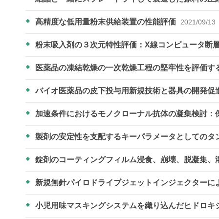
高精度な低用量粉末供給装置の性能評価
2021/09/13
粉末吸入剤の３次元特性評価：X線コンピュータ断
医薬品の凍結乾燥の一次乾燥工程の堅牢性を評価す
バイオ医薬品の皮下投与用新規技術と器具の開発促
加速条件におけるモノクローナル抗体の凝集検討：
製剤の安定性を支配するキーパラメータとしてのタ
錠剤のコーティングフィルム浸食、崩壊、脱凝集、
新規無針パイロドライブジェットインジェクターに
小児用味マスキングシステムを織り込んだヒドロキ