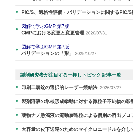
PIC/S、適格性評価・バリデーションに関するPIC/
図解で学ぶGMP 第7版
GMPにおける変更と変更管理
2026/07/31
図解で学ぶGMP 第7版
バリデーションの「形」
2025/10/27
製剤研究者が注目する一押しトピック 記事一覧
印刷二層錠の選択的レーザー焼結法
2026/07/27
製剤溶液の氷核形成挙動に対する微粒子不純物の影
薬物ナノ懸濁液の流動層造粒による個別の溶出プロ
大容量の皮下送達のためのマイクロニードルを介し