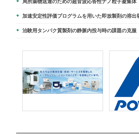
局所薬物送達のための超音波応答性ナノ粒子凝集体
加速安定性評価プログラムを用いた即放製剤の溶出
治験用タンパク質製剤の静脈内投与時の課題の克服