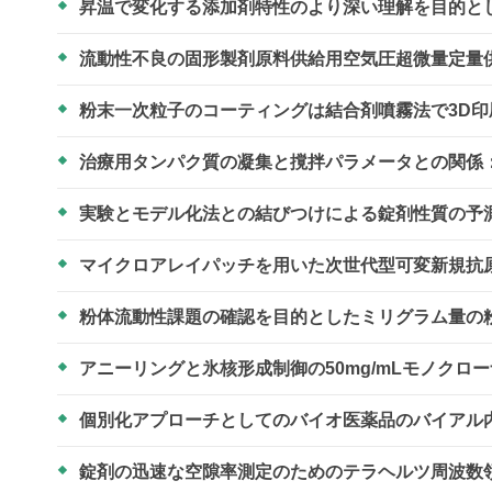
昇温で変化する添加剤特性のより深い理解を目的と
流動性不良の固形製剤原料供給用空気圧超微量定量
粉末一次粒子のコーティングは結合剤噴霧法で3D
治療用タンパク質の凝集と撹拌パラメータとの関係
実験とモデル化法との結びつけによる錠剤性質の予
マイクロアレイパッチを用いた次世代型可変新規抗
粉体流動性課題の確認を目的としたミリグラム量の
アニーリングと氷核形成制御の50mg/mLモノクロ
個別化アプローチとしてのバイオ医薬品のバイアル
錠剤の迅速な空隙率測定のためのテラヘルツ周波数