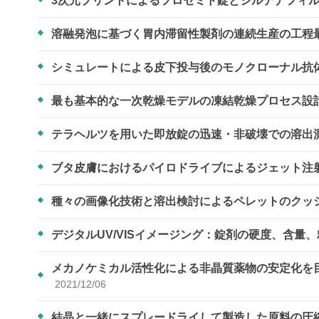
3次元プリントによるフロセミド錠とシルデナフィ
溶融発泡に基づく胃内滞留性製剤の連続生産の工程
シミュレートによる皮下投与後のモノクローナル抗
最も基本的な一次乾燥モデルの凍結乾燥プロセス設
テラヘルツを用いた即放錠の迅速・非破壊での溶出
ブタ皮膚におけるパイロドライブによるジェット注射
種々の画像化技術と溶出検討によるペレットのクッ
デジタルUV/VISイメージング：錠剤の硬度、含量
メカノケミカル活性化による非晶質薬物の安定化を
2021/12/06
結晶と一緒にスプレードライして製造した原料の圧