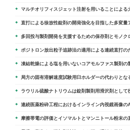
マルチオリフィスジェット注射を用いることによる
直打による徐放性錠剤の開発強化を目指した多変量
多回投与製剤開発を支援するための保存剤とモノク
ポジトロン放出粒子追跡法の適用による連続直打の
凍結乾燥による塩を用いないコアモルファス製剤の
局方の固有溶解速度試験用臼ホルダーの代わりとな
ラウリル硫酸ナトリウムは錠剤製剤用滑沢剤として
連続医薬粉砕工程におけるインライン内視鏡画像の
摩擦帯電の評価とイソマルトとマンニトール粉末の