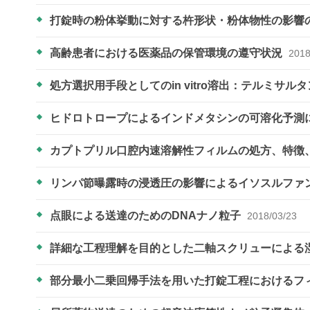
打錠時の粉体挙動に対する杵形状・粉体物性の影響
高齢患者における医薬品の保管環境の遵守状況
2018
処方選択用手段としてのin vitro溶出：テルミサルタ
ヒドロトロープによるインドメタシンの可溶化予測
カプトプリル口腔内速溶解性フィルムの処方、特徴
リンパ節曝露時の浸透圧の影響によるイソスルファ
点眼による送達のためのDNAナノ粒子
2018/03/23
詳細な工程理解を目的とした二軸スクリューによる
部分最小二乗回帰手法を用いた打錠工程におけるフ