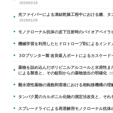
2019/02/18
光ファイバーによる凍結乾燥工程中における糖、タ
2019/01/28
モノクローナル抗体の皮下注射時のバイオアベイラビリテ
機械学習を利用したヒドロトロープ剤によるインド
３Dプリンター製 改良吸入ポートによるカスケード
薬物を詰め込んだポリビニルアルコールと水溶性ま
による製造と、その錠剤からの薬物放出の明確化
20
難水溶性薬物の過飽和溶液における相転移機構の理
タンパク質のカルボニル化物の測定法改良と、それ
スプレードライによる再溶解用モノクローナル抗体