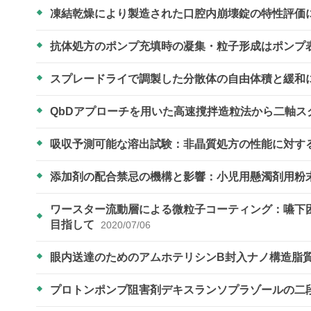
凍結乾燥により製造された口腔内崩壊錠の特性評価
抗体処方のポンプ充填時の凝集・粒子形成はポンプ
スプレードライで調製した分散体の自由体積と緩和
QbDアプローチを用いた高速撹拌造粒法から二軸
吸収予測可能な溶出試験：非晶質処方の性能に対す
添加剤の配合禁忌の機構と影響：小児用懸濁剤用粉
ワースター流動層による微粒子コーティング：嚥下
目指して
2020/07/06
眼内送達のためのアムホテリシンB封入ナノ構造脂
プロトンポンプ阻害剤デキスランソプラゾールの二