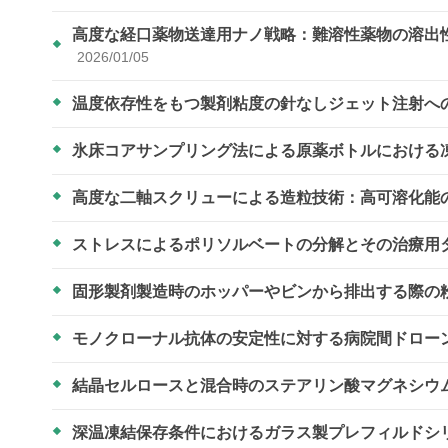
高度な経口薬物送達用ナノ戦略：難溶性薬物の溶出
2026/01/05
温度依存性をもつ製剤粘度の針なしジェット注射へ
氷床コアサンプリング法による原薬ボトルにおける
高度な二軸スクリューによる造粒技術：高可溶化能
ストレスによるポリソルベートの分解とその治療用
固形製剤製造時のホッパーやビンから排出する際の
モノクローナル抗体の安定性に対する病院間ドロー
結晶セルロースと混合時のステアリン酸マグネシウ
深温凍結保存条件におけるガラス製プレフィルドシ