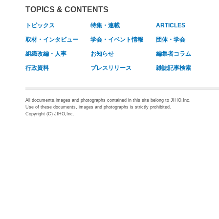
TOPICS & CONTENTS
トピックス
特集・連載
ARTICLES
取材・インタビュー
学会・イベント情報
団体・学会
組織改編・人事
お知らせ
編集者コラム
行政資料
プレスリリース
雑誌記事検索
All documents,images and photographs contained in this site belong to JIHO,Inc.
Use of these documents, images and photographs is strictly prohibited.
Copyright (C) JIHO,Inc.