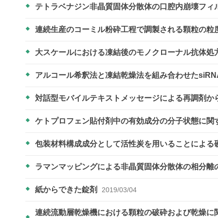
テトラベナジン非晶質固体分散体の口腔内崩壊フィ
連続生産のコーミル粉砕工程で調製される顆粒の粒
大スケールにおける凍結後のモノクローナル抗体処
アルコール希釈法と凍結乾燥法を組み合わせたsiR
対話型モバイルテキストメッセージによる再調剤か
ケトプロフェン貼付剤中の有効成分の分子状態に関
包装材料構成成分として活性炭を用いることによる
ラマンマッピングによる非晶質固体分散体の相分離
紙からできた錠剤
2019/03/04
連続流動層乾燥機における顆粒の破砕および乾燥に