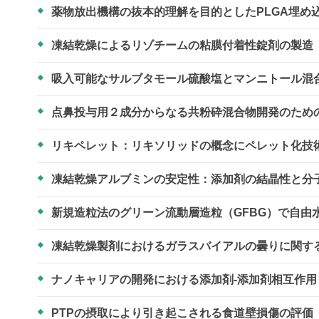
薬物放出機構の抜本的理解を目的としたPLGA埋め
凍結乾燥によるリゾチームの粘膜付着性錠剤の製造
吸入可能なサルブタモール硫酸塩とマンニトール混
点鼻投与用２成分からなる共粉砕混合物開発のため
リキペレット：リキソリッドの概念にペレット化技
凍結乾燥アルブミンの安定性：添加剤の結晶性と分
新規造粒法のグリーン流動層造粒（GFBG）で自
凍結乾燥製剤におけるガラスバイアルの曇りに関す
ナノキャリアの開発における添加剤-添加剤相互作
PTPの摂取により引き起こされる食道壁損傷の評価