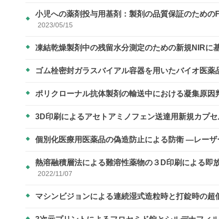
小児への薬剤投与用基剤：製剤の品質保証のための
2023/05/15
凍結乾燥製剤中の残留水分測定のための新規NIRに
ゴム栓密封ガラスバイアル容器を用いたバイオ医薬
ポリクローナル抗体製剤の輸送中における凝集原因
3D印刷によるアセトアミノフェン送達用新規カプ
個別化医療用医薬品の偽造防止による防衛 ―レー
熱溶融積層法による難溶性薬物の３D印刷による即
2022/11/07
マシンビジョンによる連続湿式造粒時と打錠時の超