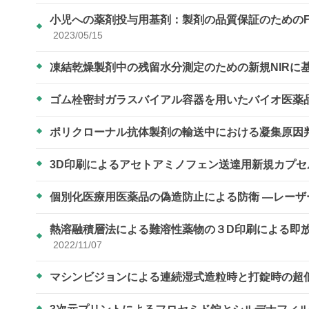
小児への薬剤投与用基剤：製剤の品質保証のための
2023/05/15
凍結乾燥製剤中の残留水分測定のための新規NIRに
ゴム栓密封ガラスバイアル容器を用いたバイオ医薬
ポリクローナル抗体製剤の輸送中における凝集原因
3D印刷によるアセトアミノフェン送達用新規カプ
個別化医療用医薬品の偽造防止による防衛 ―レー
熱溶融積層法による難溶性薬物の３D印刷による即
2022/11/07
マシンビジョンによる連続湿式造粒時と打錠時の超