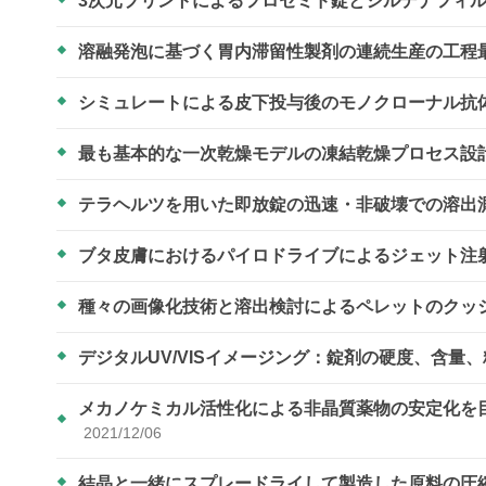
3次元プリントによるフロセミド錠とシルデナフィ
溶融発泡に基づく胃内滞留性製剤の連続生産の工程
シミュレートによる皮下投与後のモノクローナル抗
最も基本的な一次乾燥モデルの凍結乾燥プロセス設
テラヘルツを用いた即放錠の迅速・非破壊での溶出
ブタ皮膚におけるパイロドライブによるジェット注射
種々の画像化技術と溶出検討によるペレットのクッ
デジタルUV/VISイメージング：錠剤の硬度、含量
メカノケミカル活性化による非晶質薬物の安定化を
2021/12/06
結晶と一緒にスプレードライして製造した原料の圧