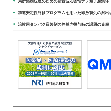
局所薬物送達のための超音波応答性ナノ粒子凝集体
加速安定性評価プログラムを用いた即放製剤の溶出
治験用タンパク質製剤の静脈内投与時の課題の克服