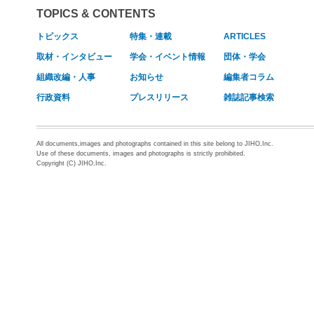
TOPICS & CONTENTS
トピックス
特集・連載
ARTICLES
取材・インタビュー
学会・イベント情報
団体・学会
組織改編・人事
お知らせ
編集者コラム
行政資料
プレスリリース
雑誌記事検索
All documents,images and photographs contained in this site belong to JIHO,Inc.
Use of these documents, images and photographs is strictly prohibited.
Copyright (C) JIHO,Inc.