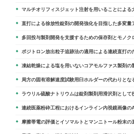
マルチオリフィスジェット注射を用いることによる
直打による徐放性錠剤の開発強化を目指した多変量
多回投与製剤開発を支援するための保存剤とモノク
ポジトロン放出粒子追跡法の適用による連続直打の
凍結乾燥による塩を用いないコアモルファス製剤の
局方の固有溶解速度試験用臼ホルダーの代わりとな
ラウリル硫酸ナトリウムは錠剤製剤用滑沢剤として
連続医薬粉砕工程におけるインライン内視鏡画像の
摩擦帯電の評価とイソマルトとマンニトール粉末の