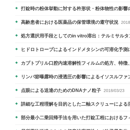
打錠時の粉体挙動に対する杵形状・粉体物性の影響
高齢患者における医薬品の保管環境の遵守状況
2018
処方選択用手段としてのin vitro溶出：テルミサルタ
ヒドロトロープによるインドメタシンの可溶化予測
カプトプリル口腔内速溶解性フィルムの処方、特徴
リンパ節曝露時の浸透圧の影響によるイソスルファ
点眼による送達のためのDNAナノ粒子
2018/03/23
詳細な工程理解を目的とした二軸スクリューによる
部分最小二乗回帰手法を用いた打錠工程におけるフ