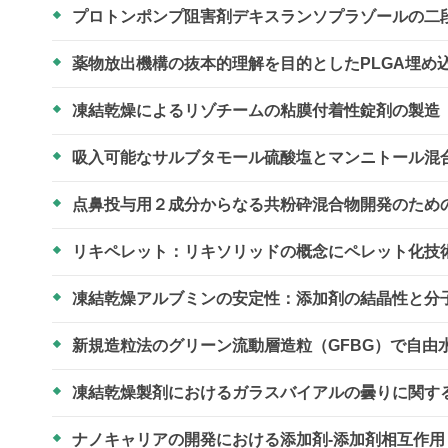
プロトンポンプ阻害剤デキスランソプラゾールの二
薬物放出機構の抜本的理解を目的としたPLGA埋め
凍結乾燥によるリゾチームの粘膜付着性錠剤の製造
吸入可能なサルブタモール硫酸塩とマンニトール混
点鼻投与用２成分からなる共粉砕混合物開発のため
リキペレット：リキソリッドの概念にペレット化技
凍結乾燥アルブミンの安定性：添加剤の結晶性と分
新規造粒法のグリーン流動層造粒（GFBG）で自
凍結乾燥製剤におけるガラスバイアルの曇りに関す
ナノキャリアの開発における添加剤-添加剤相互作