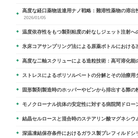
高度な経口薬物送達用ナノ戦略：難溶性薬物の溶出
2026/01/05
温度依存性をもつ製剤粘度の針なしジェット注射へ
氷床コアサンプリング法による原薬ボトルにおける
高度な二軸スクリューによる造粒技術：高可溶化能
ストレスによるポリソルベートの分解とその治療用
固形製剤製造時のホッパーやビンから排出する際の
モノクローナル抗体の安定性に対する病院間ドロー
結晶セルロースと混合時のステアリン酸マグネシウ
深温凍結保存条件におけるガラス製プレフィルドシ