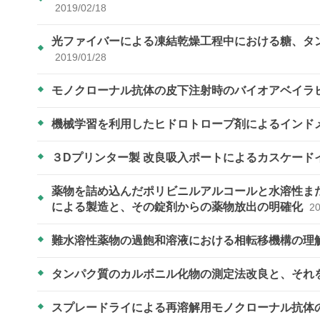
2019/02/18
光ファイバーによる凍結乾燥工程中における糖、タ
2019/01/28
モノクローナル抗体の皮下注射時のバイオアベイラビリテ
機械学習を利用したヒドロトロープ剤によるインド
３Dプリンター製 改良吸入ポートによるカスケード
薬物を詰め込んだポリビニルアルコールと水溶性ま
による製造と、その錠剤からの薬物放出の明確化
20
難水溶性薬物の過飽和溶液における相転移機構の理
タンパク質のカルボニル化物の測定法改良と、それ
スプレードライによる再溶解用モノクローナル抗体