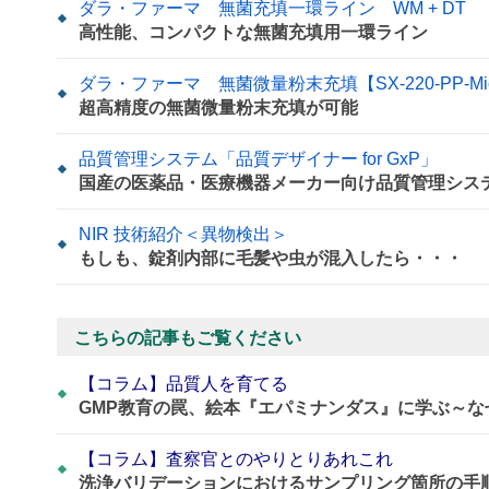
ダラ・ファーマ 無菌充填一環ライン WM + DT
高性能、コンパクトな無菌充填用一環ライン
ダラ・ファーマ 無菌微量粉末充填【SX-220-PP-Micro
超高精度の無菌微量粉末充填が可能
品質管理システム「品質デザイナー for GxP」
国産の医薬品・医療機器メーカー向け品質管理シス
NIR 技術紹介＜異物検出＞
もしも、錠剤内部に毛髪や虫が混入したら・・・
こちらの記事もご覧ください
【コラム】品質人を育てる
GMP教育の罠、絵本『エパミナンダス』に学ぶ～
【コラム】査察官とのやりとりあれこれ
洗浄バリデーションにおけるサンプリング箇所の手