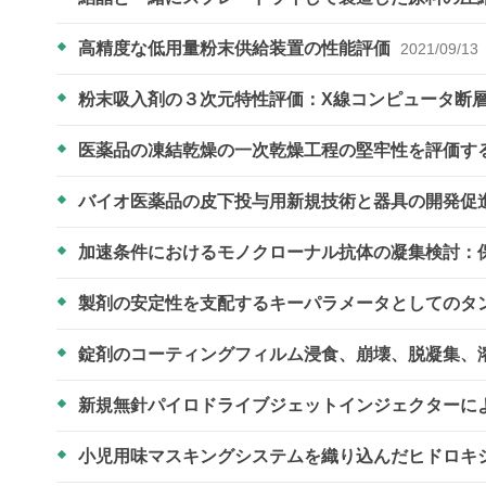
高精度な低用量粉末供給装置の性能評価
2021/09/13
粉末吸入剤の３次元特性評価：X線コンピュータ断
医薬品の凍結乾燥の一次乾燥工程の堅牢性を評価す
バイオ医薬品の皮下投与用新規技術と器具の開発促
加速条件におけるモノクローナル抗体の凝集検討：
製剤の安定性を支配するキーパラメータとしてのタ
錠剤のコーティングフィルム浸食、崩壊、脱凝集、
新規無針パイロドライブジェットインジェクターに
小児用味マスキングシステムを織り込んだヒドロキ