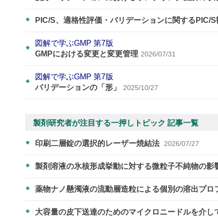
PIC/S、適格性評価・バリデーションに関するPIC/
図解で学ぶGMP 第7版
GMPにおける変更と変更管理
2026/07/31
図解で学ぶGMP 第7版
バリデーションの「形」
2025/10/27
製剤研究者が注目する一押しトピック 記事一覧
印刷二層錠の選択的レーザー焼結法
2026/07/27
製剤溶液の氷核形成挙動に対する微粒子不純物の影
薬物ナノ懸濁液の流動層造粒による個別の溶出プロ
大容量の皮下送達のためのマイクロニードルを介し