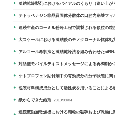
凍結乾燥製剤におけるバイアルのくもり（這い上が
テトラベナジン非晶質固体分散体の口腔内崩壊フィ
連続生産のコーミル粉砕工程で調製される顆粒の粒
大スケールにおける凍結後のモノクローナル抗体処
アルコール希釈法と凍結乾燥法を組み合わせたsiR
対話型モバイルテキストメッセージによる再調剤か
ケトプロフェン貼付剤中の有効成分の分子状態に関
包装材料構成成分として活性炭を用いることによる
紙からできた錠剤
2019/03/04
連続流動層乾燥機における顆粒の破砕および乾燥に