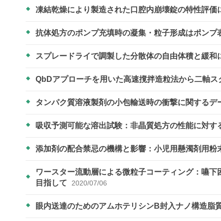
凍結乾燥により製造された口腔内崩壊錠の特性評価
抗体処方のポンプ充填時の凝集・粒子形成はポンプ
スプレードライで調製した分散体の自由体積と緩和
QbDアプローチを用いた高速撹拌造粒法から二軸
タンパク質溶液製剤の小包輸送時の衝撃に関するデ
吸収予測可能な溶出試験：非晶質処方の性能に対す
添加剤の配合禁忌の機構と影響：小児用懸濁剤用粉
ワースター流動層による微粒子コーティング：嚥下
目指して
2020/07/06
眼内送達のためのアムホテリシンB封入ナノ構造脂