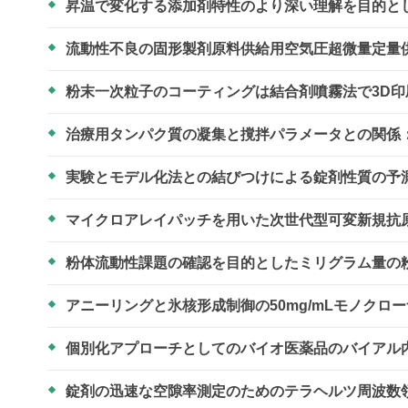
昇温で変化する添加剤特性のより深い理解を目的と
流動性不良の固形製剤原料供給用空気圧超微量定量
粉末一次粒子のコーティングは結合剤噴霧法で3D
治療用タンパク質の凝集と撹拌パラメータとの関係
実験とモデル化法との結びつけによる錠剤性質の予
マイクロアレイパッチを用いた次世代型可変新規抗
粉体流動性課題の確認を目的としたミリグラム量の
アニーリングと氷核形成制御の50mg/mLモノクロ
個別化アプローチとしてのバイオ医薬品のバイアル
錠剤の迅速な空隙率測定のためのテラヘルツ周波数