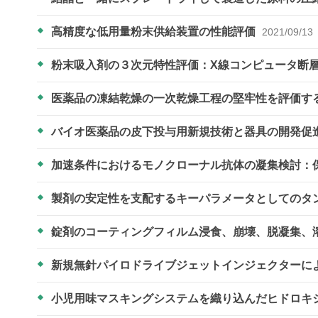
高精度な低用量粉末供給装置の性能評価
2021/09/13
粉末吸入剤の３次元特性評価：X線コンピュータ断
医薬品の凍結乾燥の一次乾燥工程の堅牢性を評価す
バイオ医薬品の皮下投与用新規技術と器具の開発促
加速条件におけるモノクローナル抗体の凝集検討：
製剤の安定性を支配するキーパラメータとしてのタ
錠剤のコーティングフィルム浸食、崩壊、脱凝集、
新規無針パイロドライブジェットインジェクターに
小児用味マスキングシステムを織り込んだヒドロキ