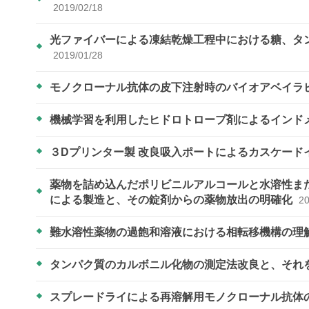
2019/02/18
光ファイバーによる凍結乾燥工程中における糖、タ
2019/01/28
モノクローナル抗体の皮下注射時のバイオアベイラビリテ
機械学習を利用したヒドロトロープ剤によるインド
３Dプリンター製 改良吸入ポートによるカスケード
薬物を詰め込んだポリビニルアルコールと水溶性ま
による製造と、その錠剤からの薬物放出の明確化
20
難水溶性薬物の過飽和溶液における相転移機構の理
タンパク質のカルボニル化物の測定法改良と、それ
スプレードライによる再溶解用モノクローナル抗体