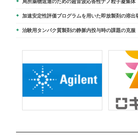
局所薬物送達のための超音波応答性ナノ粒子凝集体
加速安定性評価プログラムを用いた即放製剤の溶出
治験用タンパク質製剤の静脈内投与時の課題の克服