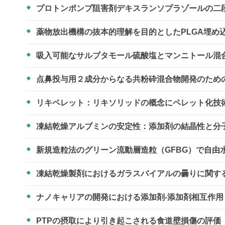
プロトンポンプ阻害剤デキスランソプラゾールの二
薬物放出機構の抜本的理解を目的としたPLGA埋め
吸入可能なサルブタモール硫酸塩とマンニトール混
点鼻投与用２成分からなる共粉砕混合物開発のため
リキペレット：リキソリッドの概念にペレット化技
凍結乾燥アルブミンの安定性：添加剤の結晶性と分
新規造粒法のグリーン流動層造粒（GFBG）で自
凍結乾燥製剤におけるガラスバイアルの曇りに関す
ナノキャリアの開発における添加剤-添加剤相互作
PTPの摂取により引き起こされる食道壁損傷の評価