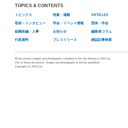
TOPICS & CONTENTS
トピックス
特集・連載
ARTICLES
取材・インタビュー
学会・イベント情報
団体・学会
組織改編・人事
お知らせ
編集者コラム
行政資料
プレスリリース
雑誌記事検索
All documents,images and photographs contained in this site belong to JIHO,Inc.
Use of these documents, images and photographs is strictly prohibited.
Copyright (C) JIHO,Inc.