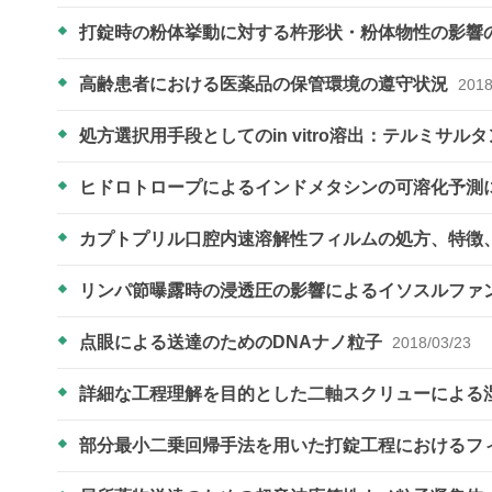
打錠時の粉体挙動に対する杵形状・粉体物性の影響
高齢患者における医薬品の保管環境の遵守状況
2018
処方選択用手段としてのin vitro溶出：テルミサルタ
ヒドロトロープによるインドメタシンの可溶化予測
カプトプリル口腔内速溶解性フィルムの処方、特徴
リンパ節曝露時の浸透圧の影響によるイソスルファ
点眼による送達のためのDNAナノ粒子
2018/03/23
詳細な工程理解を目的とした二軸スクリューによる
部分最小二乗回帰手法を用いた打錠工程におけるフ