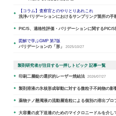
【コラム】査察官とのやりとりあれこれ
洗浄バリデーションにおけるサンプリング箇所の手
PIC/S、適格性評価・バリデーションに関するPIC/
図解で学ぶGMP 第7版
バリデーションの「形」
2025/10/27
製剤研究者が注目する一押しトピック 記事一覧
印刷二層錠の選択的レーザー焼結法
2026/07/27
製剤溶液の氷核形成挙動に対する微粒子不純物の影
薬物ナノ懸濁液の流動層造粒による個別の溶出プロ
大容量の皮下送達のためのマイクロニードルを介し