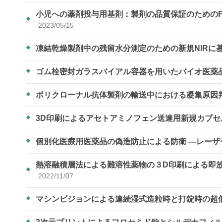
小児への薬剤投与用基剤：製剤の品質保証のための
2023/05/15
凍結乾燥製剤中の残留水分測定のための新規NIRに
ゴム栓密封ガラスバイアル容器を用いたバイオ医薬
ポリクローナル抗体製剤の輸送中における凝集原因
3D印刷によるアセトアミノフェン送達用新規カプ
個別化医療用医薬品の偽造防止による防衛 ―レー
熱溶融積層法による難溶性薬物の３D印刷による即
2022/11/07
マシンビジョンによる連続湿式造粒時と打錠時の超