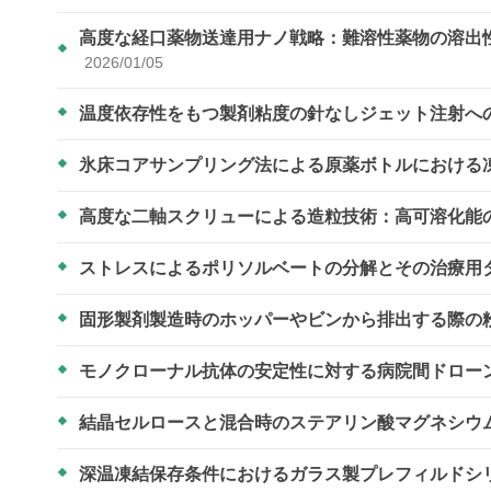
高度な経口薬物送達用ナノ戦略：難溶性薬物の溶出
2026/01/05
温度依存性をもつ製剤粘度の針なしジェット注射へ
氷床コアサンプリング法による原薬ボトルにおける
高度な二軸スクリューによる造粒技術：高可溶化能
ストレスによるポリソルベートの分解とその治療用
固形製剤製造時のホッパーやビンから排出する際の
モノクローナル抗体の安定性に対する病院間ドロー
結晶セルロースと混合時のステアリン酸マグネシウ
深温凍結保存条件におけるガラス製プレフィルドシ