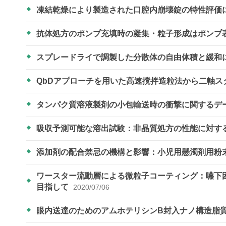
凍結乾燥により製造された口腔内崩壊錠の特性評価
抗体処方のポンプ充填時の凝集・粒子形成はポンプ
スプレードライで調製した分散体の自由体積と緩和
QbDアプローチを用いた高速撹拌造粒法から二軸
タンパク質溶液製剤の小包輸送時の衝撃に関するデ
吸収予測可能な溶出試験：非晶質処方の性能に対す
添加剤の配合禁忌の機構と影響：小児用懸濁剤用粉
ワースター流動層による微粒子コーティング：嚥下
目指して
2020/07/06
眼内送達のためのアムホテリシンB封入ナノ構造脂