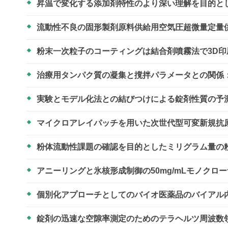
昇温で変化する添加剤特性のより深い理解を目的と
流動性不良の固形製剤原料供給用空気圧超微量定量
粉末一次粒子のコーティングは結合剤噴霧法で3D
治療用タンパク質の凝集と撹拌パラメータとの関係
実験とモデル化法との結びつけによる錠剤性質の予
マイクロアレイパッチを用いた次世代型可変新規抗
粉体流動性課題の確認を目的としたミリグラム量の
アニーリングと氷核形成制御の50mg/mLモノクロ
個別化アプローチとしてのバイオ医薬品のバイアル
錠剤の迅速な空隙率測定のためのテラヘルツ周波数