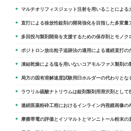
マルチオリフィスジェット注射を用いることによる
直打による徐放性錠剤の開発強化を目指した多変量
多回投与製剤開発を支援するための保存剤とモノク
ポジトロン放出粒子追跡法の適用による連続直打の
凍結乾燥による塩を用いないコアモルファス製剤の
局方の固有溶解速度試験用臼ホルダーの代わりとな
ラウリル硫酸ナトリウムは錠剤製剤用滑沢剤として
連続医薬粉砕工程におけるインライン内視鏡画像の
摩擦帯電の評価とイソマルトとマンニトール粉末の