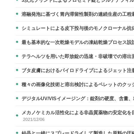
3次元プリントによるフロセミド錠とシルデナフィ
溶融発泡に基づく胃内滞留性製剤の連続生産の工程
シミュレートによる皮下投与後のモノクローナル抗
最も基本的な一次乾燥モデルの凍結乾燥プロセス設
テラヘルツを用いた即放錠の迅速・非破壊での溶出
ブタ皮膚におけるパイロドライブによるジェット注射
種々の画像化技術と溶出検討によるペレットのクッ
デジタルUV/VISイメージング：錠剤の硬度、含量
メカノケミカル活性化による非晶質薬物の安定化を
2021/12/06
結晶と一緒にスプレードライして製造した原料の圧