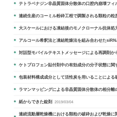
テトラベナジン非晶質固体分散体の口腔内崩壊フィ
連続生産のコーミル粉砕工程で調製される顆粒の粒
大スケールにおける凍結後のモノクローナル抗体処
アルコール希釈法と凍結乾燥法を組み合わせたsiR
対話型モバイルテキストメッセージによる再調剤か
ケトプロフェン貼付剤中の有効成分の分子状態に関
包装材料構成成分として活性炭を用いることによる
ラマンマッピングによる非晶質固体分散体の相分離
紙からできた錠剤
2019/03/04
連続流動層乾燥機における顆粒の破砕および乾燥に