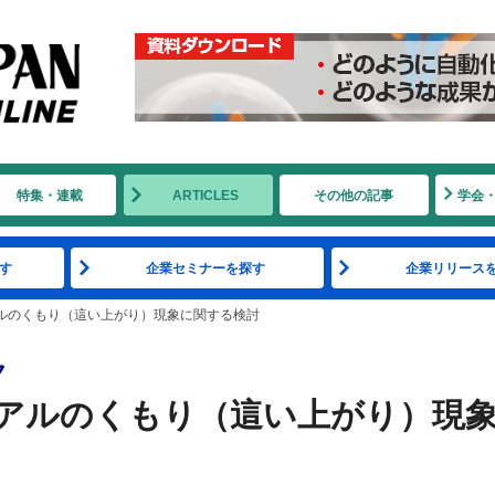
特集・連載
ARTICLES
その他の記事
学会
す
企業セミナーを探す
企業リリース
ルのくもり（這い上がり）現象に関する検討
ク
アルのくもり（這い上がり）現