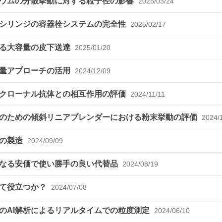
シウムの分散挙動に対する粒子径の影響
2025/03/24
ドシリンジの容器栓システムの完全性
2025/02/17
よる大容量の皮下送達
2025/01/20
変量アプローチの活用
2024/12/09
ノクローナル抗体との相互作用の評価
2024/11/11
のための傾斜リニアブレンダーにおける粉末挙動の評価
2024/
剤の製造
2024/09/09
となる安価で使い勝手の良い代替品
2024/08/19
して役立つか？
2024/07/08
のAI解析によるリアルタイムでの粒度測定
2024/06/10