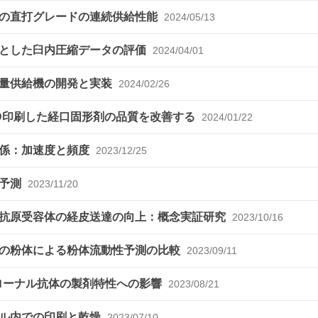
末の直打グレードの連続供給性能
2024/05/13
的とした臼内圧縮データの評価
2024/04/01
定量供給機の開発と実装
2024/02/26
D印刷した経口固形剤の品質を改善する
2024/01/22
関係：加速度と頻度
2023/12/25
の予測
2023/11/20
規抗原受容体の経皮送達の向上：概念実証研究
2023/10/16
量の粉体による粉体流動性予測の比較
2023/09/11
クローナル抗体の製剤特性への影響
2023/08/21
アル内での印刷と乾燥
2023/07/10