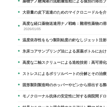
薬物ナノ懸濁液の流動層造粒による個別の溶出
大容量の皮下送達のためのマイクロニードルを
高度な経口薬物送達用ナノ戦略：難溶性薬物の溶
2026/01/05
温度依存性をもつ製剤粘度の針なしジェット注
氷床コアサンプリング法による原薬ボトルにお
高度な二軸スクリューによる造粒技術：高可溶
ストレスによるポリソルベートの分解とその治
固形製剤製造時のホッパーやビンから排出する際
モノクローナル抗体の安定性に対する病院間ド