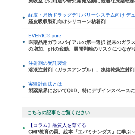
実験室での用途や研究開発活動に最適な凍結乾燥
経皮・局所ドラッグデリバリーシステム向け デュポ
経皮吸収製剤向けシリコーン粘着剤
EVERIC® pure
医薬品用ガラスバイアルの第一選択 従来のガラ
の増加、pHの変動、層間剥離のリスクにつなが
注射剤の受託製造
溶液注射剤（ガラスアンプル）、凍結乾燥注射剤
実験計画法とは
製薬業界においてQbD、特にデザインスペース
こちらの記事もご覧ください
【コラム】品質人を育てる
GMP教育の罠、絵本『エパミナンダス』に学ぶ