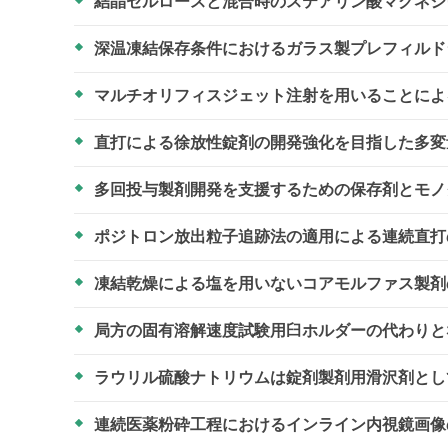
結晶セルロースと混合時のステアリン酸マグネ
深温凍結保存条件におけるガラス製プレフィル
マルチオリフィスジェット注射を用いることに
直打による徐放性錠剤の開発強化を目指した多
多回投与製剤開発を支援するための保存剤とモ
ポジトロン放出粒子追跡法の適用による連続直打
凍結乾燥による塩を用いないコアモルファス製
局方の固有溶解速度試験用臼ホルダーの代わり
ラウリル硫酸ナトリウムは錠剤製剤用滑沢剤と
連続医薬粉砕工程におけるインライン内視鏡画像