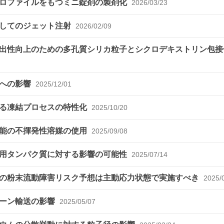
プロファイルをもつミニ錠剤の製剤化
2026/03/23
介してのジェット注射
2026/02/09
出性向上のための多孔質シリカ粒子とシクロデキストリン包接
射への影響
2025/12/01
ける凍結プロセスの特性化
2025/10/20
化能の不揮発性溶媒の使用
2025/09/08
療用タンパク質に対する影響の可能性
2025/07/14
の粉末流動障害リスク予想は主動応力状態で実施すべき
2025/
ローン輸送の影響
2025/05/07