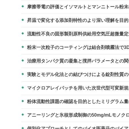
摩擦帯電の評価とイソマルトとマンニトール粉
昇温で変化する添加剤特性のより深い理解を目
流動性不良の固形製剤原料供給用空気圧超微量
粉末一次粒子のコーティングは結合剤噴霧法で3
治療用タンパク質の凝集と撹拌パラメータとの
実験とモデル化法との結びつけによる錠剤性質
マイクロアレイパッチを用いた次世代型可変新
粉体流動性課題の確認を目的としたミリグラム
アニーリングと氷核形成制御の50mg/mLモノ
個別化アプローチとしてのバイオ医薬品のバイ