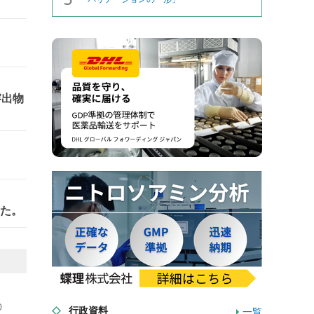
溶出物
した。
0
行政資料
一覧