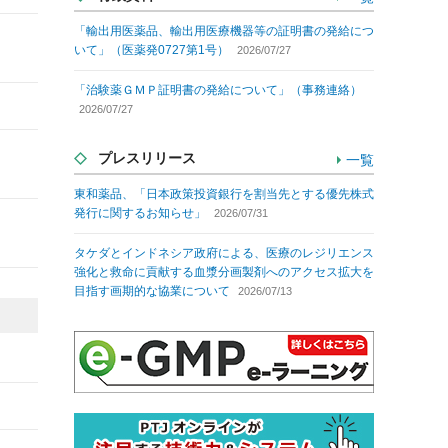
「輸出用医薬品、輸出用医療機器等の証明書の発給につ
いて」（医薬発0727第1号）
2026/07/27
「治験薬ＧＭＰ証明書の発給について」（事務連絡）
2026/07/27
プレスリリース
一覧
東和薬品、「日本政策投資銀行を割当先とする優先株式
発行に関するお知らせ」
2026/07/31
タケダとインドネシア政府による、医療のレジリエンス
強化と救命に貢献する血漿分画製剤へのアクセス拡大を
目指す画期的な協業について
2026/07/13