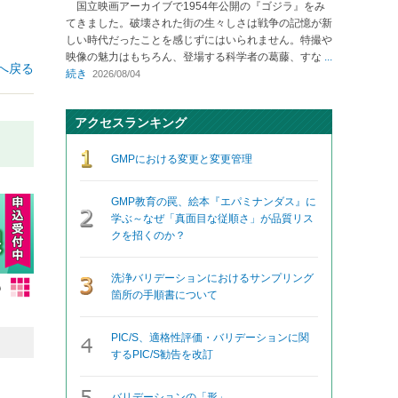
国立映画アーカイブで1954年公開の『ゴジラ』をみ
てきました。破壊された街の生々しさは戦争の記憶が新
しい時代だったことを感じずにはいられません。特撮や
映像の魅力はもちろん、登場する科学者の葛藤、すな
...
へ戻る
続き
2026/08/04
アクセスランキング
GMPにおける変更と変更管理
GMP教育の罠、絵本『エパミナンダス』に
学ぶ～なぜ「真面目な従順さ」が品質リス
クを招くのか？
洗浄バリデーションにおけるサンプリング
箇所の手順書について
PIC/S、適格性評価・バリデーションに関
するPIC/S勧告を改訂
バリデーションの「形」