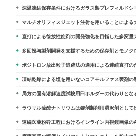
深温凍結保存条件におけるガラス製プレフィルドシ
マルチオリフィスジェット注射を用いることによる
直打による徐放性錠剤の開発強化を目指した多変量
多回投与製剤開発を支援するための保存剤とモノク
ポジトロン放出粒子追跡法の適用による連続直打の
凍結乾燥による塩を用いないコアモルファス製剤の
局方の固有溶解速度試験用臼ホルダーの代わりとな
ラウリル硫酸ナトリウムは錠剤製剤用滑沢剤として
連続医薬粉砕工程におけるインライン内視鏡画像の