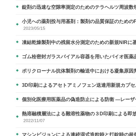
錠剤の迅速な空隙率測定のためのテラヘルツ周波数
小児への薬剤投与用基剤：製剤の品質保証のための
2023/05/15
凍結乾燥製剤中の残留水分測定のための新規NIRに
ゴム栓密封ガラスバイアル容器を用いたバイオ医薬
ポリクローナル抗体製剤の輸送中における凝集原因
3D印刷によるアセトアミノフェン送達用新規カプ
個別化医療用医薬品の偽造防止による防衛 ―レー
熱溶融積層法による難溶性薬物の３D印刷による即
2022/11/07
マシンビジョンによる連続湿式造粒時と打錠時の超