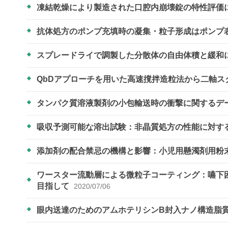
凍結乾燥により製造された口腔内崩壊錠の特性評価
抗体処方のポンプ充填時の凝集・粒子形成はポンプ
スプレードライで調製した分散体の自由体積と緩和
QbDアプローチを用いた高速撹拌造粒法から二軸
タンパク質溶液製剤の小包輸送時の衝撃に関するデ
吸収予測可能な溶出試験：非晶質処方の性能に対す
添加剤の配合禁忌の機構と影響：小児用懸濁剤用粉
ワースター流動層による微粒子コーティング：嚥下
目指して
2020/07/06
眼内送達のためのアムホテリシンB封入ナノ構造脂