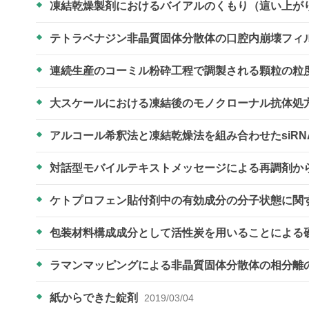
凍結乾燥製剤におけるバイアルのくもり（這い上が
テトラベナジン非晶質固体分散体の口腔内崩壊フィ
連続生産のコーミル粉砕工程で調製される顆粒の粒
大スケールにおける凍結後のモノクローナル抗体処
アルコール希釈法と凍結乾燥法を組み合わせたsiR
対話型モバイルテキストメッセージによる再調剤か
ケトプロフェン貼付剤中の有効成分の分子状態に関
包装材料構成成分として活性炭を用いることによる
ラマンマッピングによる非晶質固体分散体の相分離
紙からできた錠剤
2019/03/04