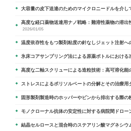
大容量の皮下送達のためのマイクロニードルを介し
高度な経口薬物送達用ナノ戦略：難溶性薬物の溶出
2026/01/05
温度依存性をもつ製剤粘度の針なしジェット注射へ
氷床コアサンプリング法による原薬ボトルにおける
高度な二軸スクリューによる造粒技術：高可溶化能
ストレスによるポリソルベートの分解とその治療用
固形製剤製造時のホッパーやビンから排出する際の
モノクローナル抗体の安定性に対する病院間ドロー
結晶セルロースと混合時のステアリン酸マグネシウ