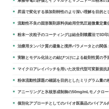
摩擦帯電の評価とイソマルトとマンニトール粉末の
昇温で変化する添加剤特性のより深い理解を目的と
流動性不良の固形製剤原料供給用空気圧超微量定量
粉末一次粒子のコーティングは結合剤噴霧法で3D
治療用タンパク質の凝集と撹拌パラメータとの関係
実験とモデル化法との結びつけによる錠剤性質の予
マイクロアレイパッチを用いた次世代型可変新規抗
粉体流動性課題の確認を目的としたミリグラム量の
アニーリングと氷核形成制御の50mg/mLモノクロ
個別化アプローチとしてのバイオ医薬品のバイアル