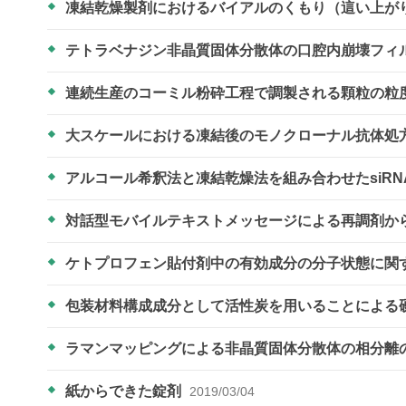
凍結乾燥製剤におけるバイアルのくもり（這い上が
テトラベナジン非晶質固体分散体の口腔内崩壊フィ
連続生産のコーミル粉砕工程で調製される顆粒の粒
大スケールにおける凍結後のモノクローナル抗体処
アルコール希釈法と凍結乾燥法を組み合わせたsiR
対話型モバイルテキストメッセージによる再調剤か
ケトプロフェン貼付剤中の有効成分の分子状態に関
包装材料構成成分として活性炭を用いることによる
ラマンマッピングによる非晶質固体分散体の相分離
紙からできた錠剤
2019/03/04