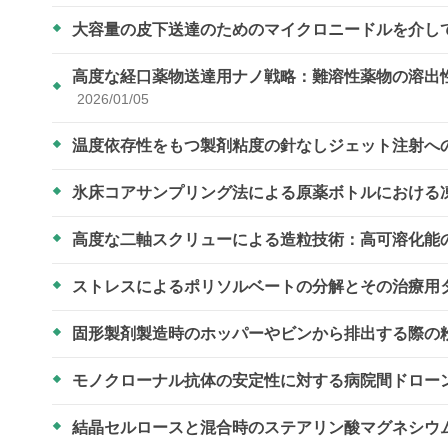
大容量の皮下送達のためのマイクロニードルを介し
高度な経口薬物送達用ナノ戦略：難溶性薬物の溶出
2026/01/05
温度依存性をもつ製剤粘度の針なしジェット注射へ
氷床コアサンプリング法による原薬ボトルにおける
高度な二軸スクリューによる造粒技術：高可溶化能
ストレスによるポリソルベートの分解とその治療用
固形製剤製造時のホッパーやビンから排出する際の
モノクローナル抗体の安定性に対する病院間ドロー
結晶セルロースと混合時のステアリン酸マグネシウ