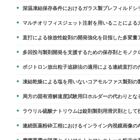
深温凍結保存条件におけるガラス製プレフィルドシ
マルチオリフィスジェット注射を用いることによる
直打による徐放性錠剤の開発強化を目指した多変量
多回投与製剤開発を支援するための保存剤とモノク
ポジトロン放出粒子追跡法の適用による連続直打の
凍結乾燥による塩を用いないコアモルファス製剤の
局方の固有溶解速度試験用臼ホルダーの代わりとな
ラウリル硫酸ナトリウムは錠剤製剤用滑沢剤として
連続医薬粉砕工程におけるインライン内視鏡画像の