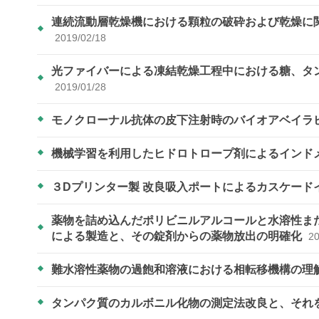
連続流動層乾燥機における顆粒の破砕および乾燥に
2019/02/18
光ファイバーによる凍結乾燥工程中における糖、タ
2019/01/28
モノクローナル抗体の皮下注射時のバイオアベイラビリテ
機械学習を利用したヒドロトロープ剤によるインド
３Dプリンター製 改良吸入ポートによるカスケード
薬物を詰め込んだポリビニルアルコールと水溶性ま
による製造と、その錠剤からの薬物放出の明確化
20
難水溶性薬物の過飽和溶液における相転移機構の理
タンパク質のカルボニル化物の測定法改良と、それ