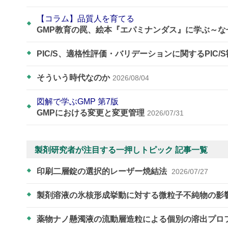
【コラム】品質人を育てる
GMP教育の罠、絵本『エパミナンダス』に学ぶ～
PIC/S、適格性評価・バリデーションに関するPIC/
そういう時代なのか
2026/08/04
図解で学ぶGMP 第7版
GMPにおける変更と変更管理
2026/07/31
製剤研究者が注目する一押しトピック 記事一覧
印刷二層錠の選択的レーザー焼結法
2026/07/27
製剤溶液の氷核形成挙動に対する微粒子不純物の影
薬物ナノ懸濁液の流動層造粒による個別の溶出プロ