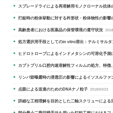
スプレードライによる再溶解用モノクローナル抗体
打錠時の粉体挙動に対する杵形状・粉体物性の影響
高齢患者における医薬品の保管環境の遵守状況
2018
処方選択用手段としてのin vitro溶出：テルミサルタ
ヒドロトロープによるインドメタシンの可溶化予測
カプトプリル口腔内速溶解性フィルムの処方、特徴
リンパ節曝露時の浸透圧の影響によるイソスルファ
点眼による送達のためのDNAナノ粒子
2018/03/23
詳細な工程理解を目的とした二軸スクリューによる
部分最小二乗回帰手法を用いた打錠工程におけるフ