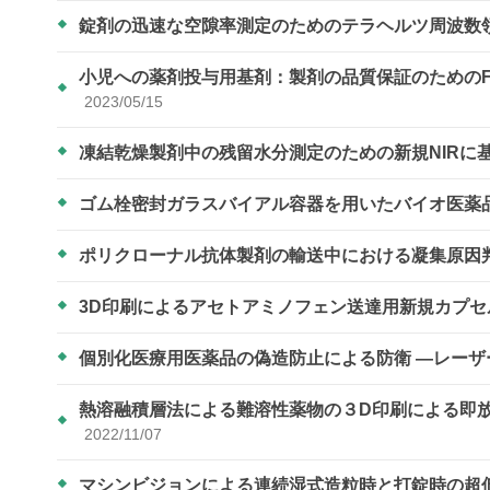
錠剤の迅速な空隙率測定のためのテラヘルツ周波数
小児への薬剤投与用基剤：製剤の品質保証のための
2023/05/15
凍結乾燥製剤中の残留水分測定のための新規NIRに
ゴム栓密封ガラスバイアル容器を用いたバイオ医薬
ポリクローナル抗体製剤の輸送中における凝集原因
3D印刷によるアセトアミノフェン送達用新規カプ
個別化医療用医薬品の偽造防止による防衛 ―レー
熱溶融積層法による難溶性薬物の３D印刷による即
2022/11/07
マシンビジョンによる連続湿式造粒時と打錠時の超