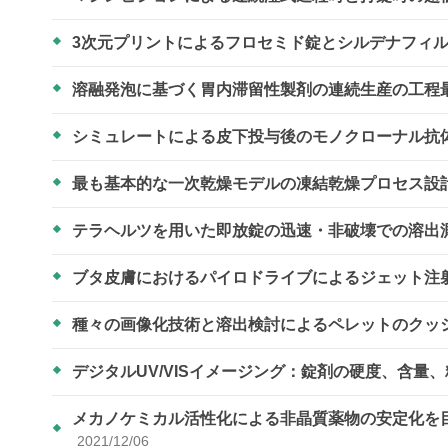
3次元プリントによるフロセミド錠とシルデナフィ
溶融発泡に基づく胃内滞留性製剤の連続生産の工程
シミュレートによる皮下投与後のモノクローナル抗
最も基本的な一次乾燥モデルの凍結乾燥プロセス設
テラヘルツを用いた即放錠の迅速・非破壊での溶出
ブタ皮膚におけるパイロドライブによるジェット注射
種々の画像化技術と溶出検討によるペレットのクッ
デジタルUV/VISイメージング：錠剤の硬度、含量
メカノケミカル活性化による非晶質薬物の安定化を
2021/12/06