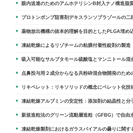
眼内送達のためのアムホテリシンB封入ナノ構造脂
プロトンポンプ阻害剤デキスランソプラゾールの二
薬物放出機構の抜本的理解を目的としたPLGA埋め
凍結乾燥によるリゾチームの粘膜付着性錠剤の製造
吸入可能なサルブタモール硫酸塩とマンニトール混
点鼻投与用２成分からなる共粉砕混合物開発のため
リキペレット：リキソリッドの概念にペレット化技
凍結乾燥アルブミンの安定性：添加剤の結晶性と分
新規造粒法のグリーン流動層造粒（GFBG）で自
凍結乾燥製剤におけるガラスバイアルの曇りに関す