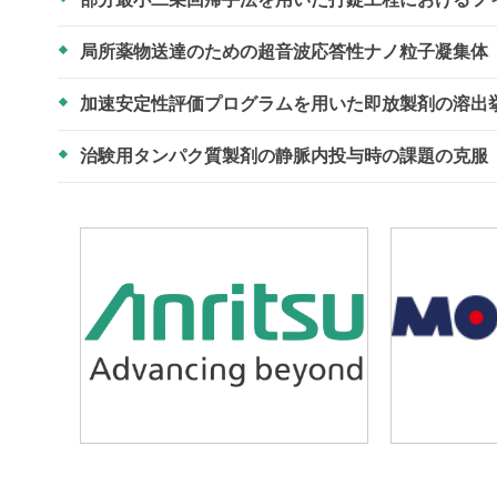
局所薬物送達のための超音波応答性ナノ粒子凝集体
加速安定性評価プログラムを用いた即放製剤の溶出
治験用タンパク質製剤の静脈内投与時の課題の克服