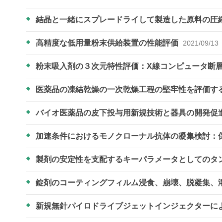
結晶と一緒にスプレードライして製造した原料の圧
高精度な低用量粉末供給装置の性能評価
2021/09/13
粉末吸入剤の３次元特性評価：X線コンピュータ断
医薬品の凍結乾燥の一次乾燥工程の堅牢性を評価す
バイオ医薬品の皮下投与用新規技術と器具の開発促
加速条件におけるモノクローナル抗体の凝集検討：
製剤の安定性を支配するキーパラメータとしてのタ
錠剤のコーティングフィルム浸食、崩壊、脱凝集、
新規無針パイロドライブジェットインジェクターに