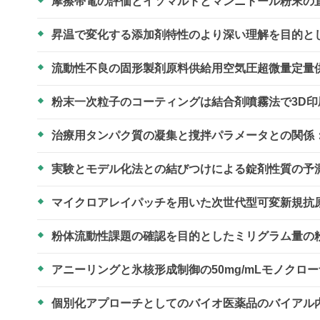
摩擦帯電の評価とイソマルトとマンニトール粉末の
昇温で変化する添加剤特性のより深い理解を目的と
流動性不良の固形製剤原料供給用空気圧超微量定量
粉末一次粒子のコーティングは結合剤噴霧法で3D
治療用タンパク質の凝集と撹拌パラメータとの関係
実験とモデル化法との結びつけによる錠剤性質の予
マイクロアレイパッチを用いた次世代型可変新規抗
粉体流動性課題の確認を目的としたミリグラム量の
アニーリングと氷核形成制御の50mg/mLモノクロ
個別化アプローチとしてのバイオ医薬品のバイアル