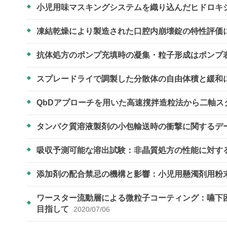
小児用味マスキングシステムを織り込んだヒドロキ
凍結乾燥により製造された口腔内崩壊錠の特性評価
抗体処方のポンプ充填時の凝集・粒子形成はポンプ
スプレードライで調製した分散体の自由体積と緩和
QbDアプローチを用いた高速撹拌造粒法から二軸
タンパク質溶液製剤の小包輸送時の衝撃に関するデ
吸収予測可能な溶出試験：非晶質処方の性能に対す
添加剤の配合禁忌の機構と影響：小児用懸濁剤用粉
ワースター流動層による微粒子コーティング：嚥下
目指して
2020/07/06