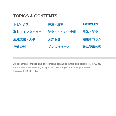
TOPICS & CONTENTS
トピックス
特集・連載
ARTICLES
取材・インタビュー
学会・イベント情報
団体・学会
組織改編・人事
お知らせ
編集者コラム
行政資料
プレスリリース
雑誌記事検索
All documents,images and photographs contained in this site belong to JIHO,Inc.
Use of these documents, images and photographs is strictly prohibited.
Copyright (C) JIHO,Inc.