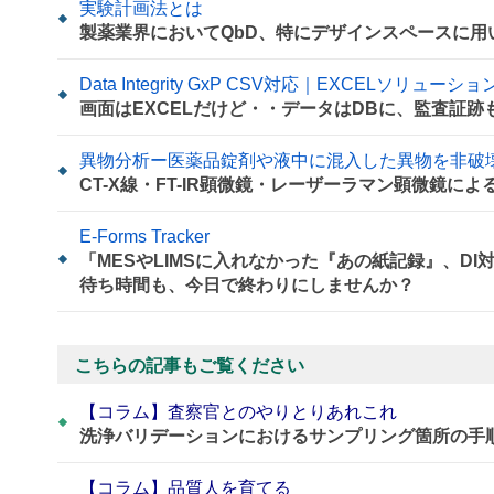
実験計画法とは
製薬業界においてQbD、特にデザインスペースに
Data Integrity GxP CSV対応｜EXCELソリューション
画面はEXCELだけど・・データはDBに、監査証跡
異物分析ー医薬品錠剤や液中に混入した異物を非破
CT-X線・FT-IR顕微鏡・レーザーラマン顕微鏡に
E-Forms Tracker
「MESやLIMSに入れなかった『あの紙記録』、D
待ち時間も、今日で終わりにしませんか？
こちらの記事もご覧ください
【コラム】査察官とのやりとりあれこれ
洗浄バリデーションにおけるサンプリング箇所の手
【コラム】品質人を育てる