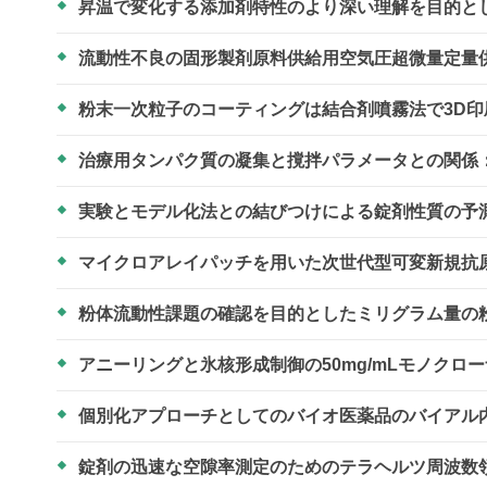
昇温で変化する添加剤特性のより深い理解を目的と
流動性不良の固形製剤原料供給用空気圧超微量定量
粉末一次粒子のコーティングは結合剤噴霧法で3D
治療用タンパク質の凝集と撹拌パラメータとの関係
実験とモデル化法との結びつけによる錠剤性質の予
マイクロアレイパッチを用いた次世代型可変新規抗
粉体流動性課題の確認を目的としたミリグラム量の
アニーリングと氷核形成制御の50mg/mLモノクロ
個別化アプローチとしてのバイオ医薬品のバイアル
錠剤の迅速な空隙率測定のためのテラヘルツ周波数