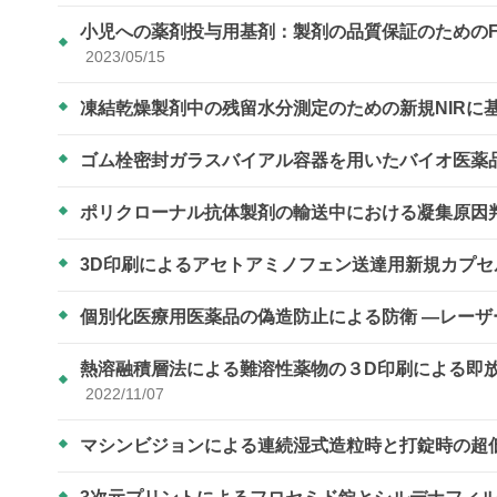
小児への薬剤投与用基剤：製剤の品質保証のための
2023/05/15
凍結乾燥製剤中の残留水分測定のための新規NIRに
ゴム栓密封ガラスバイアル容器を用いたバイオ医薬
ポリクローナル抗体製剤の輸送中における凝集原因
3D印刷によるアセトアミノフェン送達用新規カプ
個別化医療用医薬品の偽造防止による防衛 ―レー
熱溶融積層法による難溶性薬物の３D印刷による即
2022/11/07
マシンビジョンによる連続湿式造粒時と打錠時の超