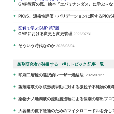
GMP教育の罠、絵本『エパミナンダス』に学ぶ～
PIC/S、適格性評価・バリデーションに関するPIC/
図解で学ぶGMP 第7版
GMPにおける変更と変更管理
2026/07/31
そういう時代なのか
2026/08/04
製剤研究者が注目する一押しトピック 記事一覧
印刷二層錠の選択的レーザー焼結法
2026/07/27
製剤溶液の氷核形成挙動に対する微粒子不純物の影
薬物ナノ懸濁液の流動層造粒による個別の溶出プロ
大容量の皮下送達のためのマイクロニードルを介し