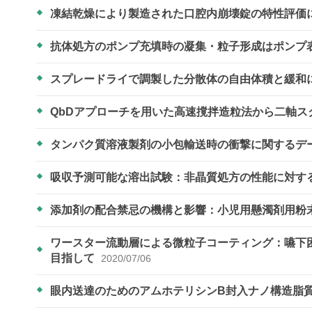
凍結乾燥により製造された口腔内崩壊錠の特性評価
抗体処方のポンプ充填時の凝集・粒子形成はポンプ
スプレードライで調製した分散体の自由体積と緩和
QbDアプローチを用いた高速撹拌造粒法から二軸
タンパク質溶液製剤の小包輸送時の衝撃に関するデ
吸収予測可能な溶出試験：非晶質処方の性能に対す
添加剤の配合禁忌の機構と影響：小児用懸濁剤用粉
ワースター流動層による微粒子コーティング：嚥下
目指して
2020/07/06
眼内送達のためのアムホテリシンB封入ナノ構造脂