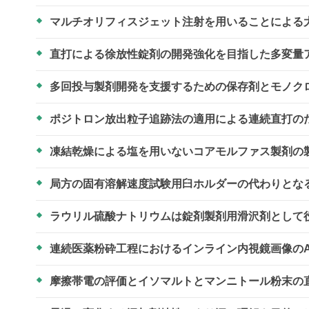
マルチオリフィスジェット注射を用いることによる
直打による徐放性錠剤の開発強化を目指した多変量
多回投与製剤開発を支援するための保存剤とモノク
ポジトロン放出粒子追跡法の適用による連続直打の
凍結乾燥による塩を用いないコアモルファス製剤の
局方の固有溶解速度試験用臼ホルダーの代わりとな
ラウリル硫酸ナトリウムは錠剤製剤用滑沢剤として
連続医薬粉砕工程におけるインライン内視鏡画像の
摩擦帯電の評価とイソマルトとマンニトール粉末の