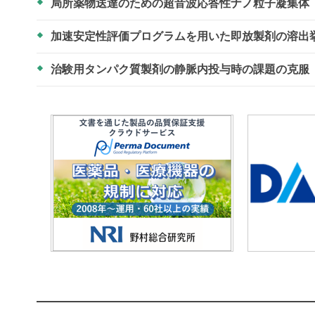
局所薬物送達のための超音波応答性ナノ粒子凝集体
加速安定性評価プログラムを用いた即放製剤の溶出
治験用タンパク質製剤の静脈内投与時の課題の克服