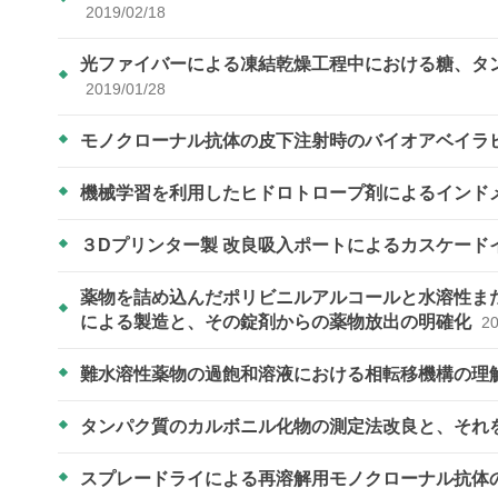
2019/02/18
光ファイバーによる凍結乾燥工程中における糖、タ
2019/01/28
モノクローナル抗体の皮下注射時のバイオアベイラビリテ
機械学習を利用したヒドロトロープ剤によるインド
３Dプリンター製 改良吸入ポートによるカスケード
薬物を詰め込んだポリビニルアルコールと水溶性ま
による製造と、その錠剤からの薬物放出の明確化
20
難水溶性薬物の過飽和溶液における相転移機構の理
タンパク質のカルボニル化物の測定法改良と、それ
スプレードライによる再溶解用モノクローナル抗体