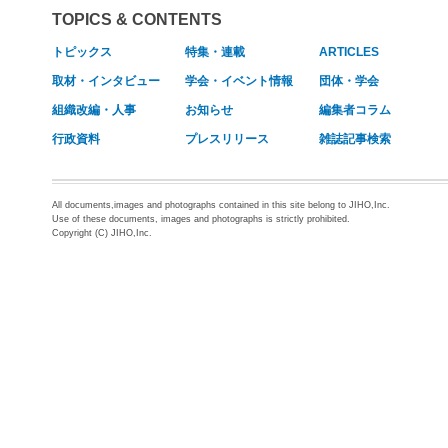
TOPICS & CONTENTS
トピックス
特集・連載
ARTICLES
取材・インタビュー
学会・イベント情報
団体・学会
組織改編・人事
お知らせ
編集者コラム
行政資料
プレスリリース
雑誌記事検索
All documents,images and photographs contained in this site belong to JIHO,Inc.
Use of these documents, images and photographs is strictly prohibited.
Copyright (C) JIHO,Inc.