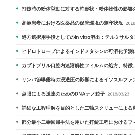
打錠時の粉体挙動に対する杵形状・粉体物性の影響
高齢患者における医薬品の保管環境の遵守状況
2018
処方選択用手段としてのin vitro溶出：テルミサルタ
ヒドロトロープによるインドメタシンの可溶化予測
カプトプリル口腔内速溶解性フィルムの処方、特徴
リンパ節曝露時の浸透圧の影響によるイソスルファ
点眼による送達のためのDNAナノ粒子
2018/03/23
詳細な工程理解を目的とした二軸スクリューによる
部分最小二乗回帰手法を用いた打錠工程におけるフ