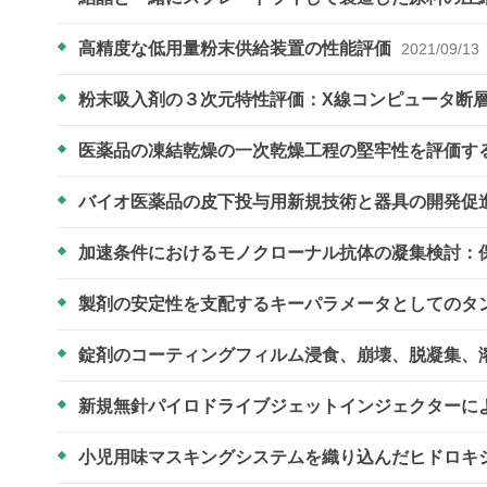
高精度な低用量粉末供給装置の性能評価
2021/09/13
粉末吸入剤の３次元特性評価：X線コンピュータ断
医薬品の凍結乾燥の一次乾燥工程の堅牢性を評価す
バイオ医薬品の皮下投与用新規技術と器具の開発促
加速条件におけるモノクローナル抗体の凝集検討：
製剤の安定性を支配するキーパラメータとしてのタ
錠剤のコーティングフィルム浸食、崩壊、脱凝集、
新規無針パイロドライブジェットインジェクターに
小児用味マスキングシステムを織り込んだヒドロキ