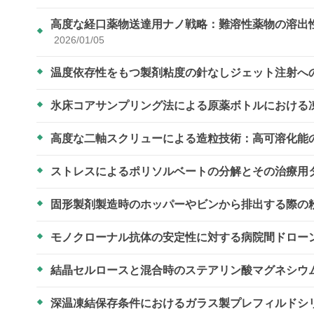
高度な経口薬物送達用ナノ戦略：難溶性薬物の溶出
2026/01/05
温度依存性をもつ製剤粘度の針なしジェット注射へ
氷床コアサンプリング法による原薬ボトルにおける
高度な二軸スクリューによる造粒技術：高可溶化能
ストレスによるポリソルベートの分解とその治療用
固形製剤製造時のホッパーやビンから排出する際の
モノクローナル抗体の安定性に対する病院間ドロー
結晶セルロースと混合時のステアリン酸マグネシウ
深温凍結保存条件におけるガラス製プレフィルドシ