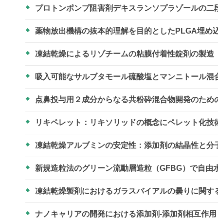
プロトンポンプ阻害剤デキスランソプラゾールの二
薬物放出機構の抜本的理解を目的としたPLGA埋め
凍結乾燥によるリゾチームの粘膜付着性錠剤の製造
吸入可能なサルブタモール硫酸塩とマンニトール混
点鼻投与用２成分からなる共粉砕混合物開発のため
リキペレット：リキソリッドの概念にペレット化技
凍結乾燥アルブミンの安定性：添加剤の結晶性と分
新規造粒法のグリーン流動層造粒（GFBG）で自
凍結乾燥製剤におけるガラスバイアルの曇りに関す
ナノキャリアの開発における添加剤-添加剤相互作