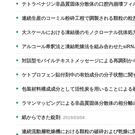
テトラベナジン非晶質固体分散体の口腔内崩壊フィ
連続生産のコーミル粉砕工程で調製される顆粒の粒
大スケールにおける凍結後のモノクローナル抗体処
アルコール希釈法と凍結乾燥法を組み合わせたsiR
対話型モバイルテキストメッセージによる再調剤か
ケトプロフェン貼付剤中の有効成分の分子状態に関
包装材料構成成分として活性炭を用いることによる
ラマンマッピングによる非晶質固体分散体の相分離
紙からできた錠剤
2019/03/04
連続流動層乾燥機における顆粒の破砕および乾燥に