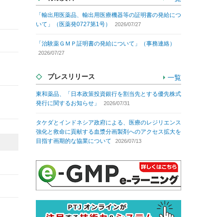
「輸出用医薬品、輸出用医療機器等の証明書の発給につ
いて」（医薬発0727第1号）
2026/07/27
「治験薬ＧＭＰ証明書の発給について」（事務連絡）
2026/07/27
プレスリリース
一覧
東和薬品、「日本政策投資銀行を割当先とする優先株式
発行に関するお知らせ」
2026/07/31
タケダとインドネシア政府による、医療のレジリエンス
強化と救命に貢献する血漿分画製剤へのアクセス拡大を
目指す画期的な協業について
2026/07/13