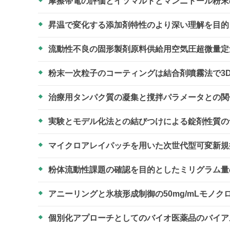
摩擦帯電の評価とイソマルトとマンニトール粉
昇温で変化する添加剤特性のより深い理解を目
流動性不良の固形製剤原料供給用空気圧超微量
粉末一次粒子のコーティングは結合剤噴霧法で3
治療用タンパク質の凝集と撹拌パラメータとの
実験とモデル化法との結びつけによる錠剤性質
マイクロアレイパッチを用いた次世代型可変新
粉体流動性課題の確認を目的としたミリグラム
アニーリングと氷核形成制御の50mg/mLモノ
個別化アプローチとしてのバイオ医薬品のバイ