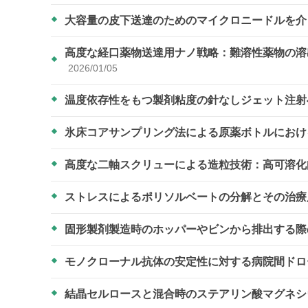
大容量の皮下送達のためのマイクロニードルを
高度な経口薬物送達用ナノ戦略：難溶性薬物の溶
2026/01/05
温度依存性をもつ製剤粘度の針なしジェット注
氷床コアサンプリング法による原薬ボトルにお
高度な二軸スクリューによる造粒技術：高可溶
ストレスによるポリソルベートの分解とその治
固形製剤製造時のホッパーやビンから排出する際
モノクローナル抗体の安定性に対する病院間ド
結晶セルロースと混合時のステアリン酸マグネ