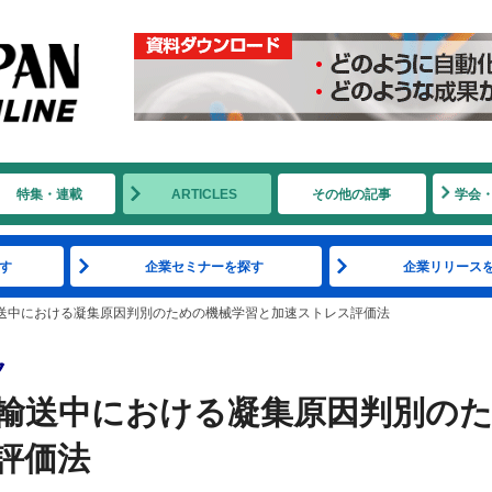
特集・連載
ARTICLES
その他の記事
学会
す
企業セミナーを探す
企業リリース
送中における凝集原因判別のための機械学習と加速ストレス評価法
ク
輸送中における凝集原因判別の
評価法