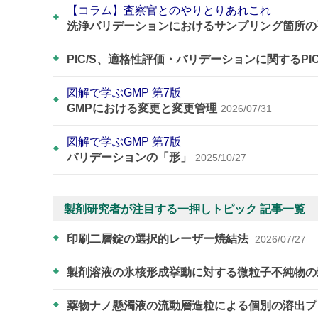
【コラム】査察官とのやりとりあれこれ
洗浄バリデーションにおけるサンプリング箇所の
PIC/S、適格性評価・バリデーションに関するPI
図解で学ぶGMP 第7版
GMPにおける変更と変更管理
2026/07/31
図解で学ぶGMP 第7版
バリデーションの「形」
2025/10/27
製剤研究者が注目する一押しトピック 記事一覧
印刷二層錠の選択的レーザー焼結法
2026/07/27
製剤溶液の氷核形成挙動に対する微粒子不純物
薬物ナノ懸濁液の流動層造粒による個別の溶出