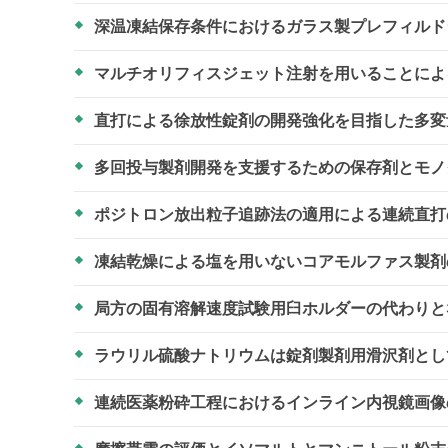
深温凍結保存条件におけるガラス製プレフィル
マルチオリフィスジェット注射を用いることに
直打による徐放性錠剤の開発強化を目指した多
多回投与製剤開発を支援するための保存剤とモ
ポジトロン放出粒子追跡法の適用による連続直打
凍結乾燥による塩を用いないコアモルファス製
局方の固有溶解速度試験用臼ホルダーの代わり
ラウリル硫酸ナトリウムは錠剤製剤用滑沢剤と
連続医薬粉砕工程におけるインライン内視鏡画像