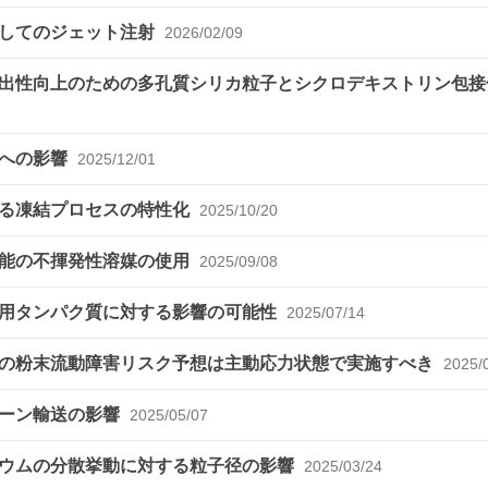
介してのジェット注射
2026/02/09
出性向上のための多孔質シリカ粒子とシクロデキストリン包接
射への影響
2025/12/01
ける凍結プロセスの特性化
2025/10/20
化能の不揮発性溶媒の使用
2025/09/08
療用タンパク質に対する影響の可能性
2025/07/14
の粉末流動障害リスク予想は主動応力状態で実施すべき
2025/
ローン輸送の影響
2025/05/07
シウムの分散挙動に対する粒子径の影響
2025/03/24