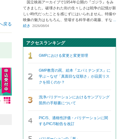
国立映画アーカイブで1954年公開の『ゴジラ』をみ
てきました。破壊された街の生々しさは戦争の記憶が新
しい時代だったことを感じずにはいられません。特撮や
映像の魅力はもちろん、登場する科学者の葛藤、すな
...
へ戻る
続き
2026/08/04
アクセスランキング
GMPにおける変更と変更管理
GMP教育の罠、絵本『エパミナンダス』に
学ぶ～なぜ「真面目な従順さ」が品質リス
クを招くのか？
洗浄バリデーションにおけるサンプリング
箇所の手順書について
PIC/S、適格性評価・バリデーションに関
するPIC/S勧告を改訂
バリデーションの「形」