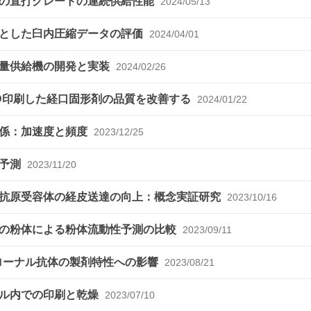
末の直打グレードの連続供給性能
2024/05/13
的とした臼内圧縮データの評価
2024/04/01
定量供給機の開発と実装
2024/02/26
D印刷した経口固形剤の品質を改善する
2024/01/22
関係：加速度と頻度
2023/12/25
の予測
2023/11/20
規抗原受容体の経皮送達の向上：概念実証研究
2023/10/16
量の粉体による粉体流動性予測の比較
2023/09/11
クローナル抗体の製剤特性への影響
2023/08/21
アル内での印刷と乾燥
2023/07/10