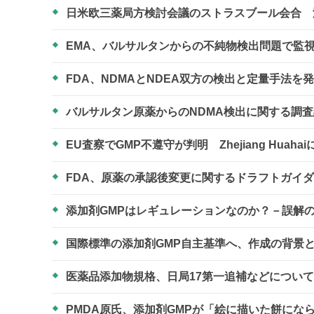
日米欧三薬局方検討会議のストラスブール会合 
EMA、バルサルタンからの不純物検出問題で監
FDA、NDMAとNDEA双方の検出と定量手法
バルサルタン原薬からのNDMA検出に関する調
EU査察でGMP不遵守が判明 Zhejiang Hua
FDA、原薬の承認後変更に関するドラフトガイ
添加剤GMPはレギュレーションなのか？－誤解
国際標準の添加剤GMP自主基準へ、作成の背景
医薬品添加物規格、日局17第一追補などについ
PMDA原氏、添加剤GMPが「絵に描いた餅にな