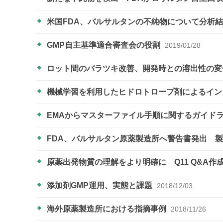
米国FDA、バルサルタンの不純物について分析
GMP自主基準適合審査会の役割
2019/01/28
ロット間のバラツキ改善、開発時との溶出性の
機械学習を利用したヒドロトロープ剤によるイ
EMAからマスターファイル手順に関するガイド
FDA、バルサルタン原薬製造所へ警告書発出 
原薬出発物質の理解をより明確に Q11 Q&A作
添加剤GMP運用、実態と課題
2018/12/03
海外原薬製造所における指摘事例
2018/11/26