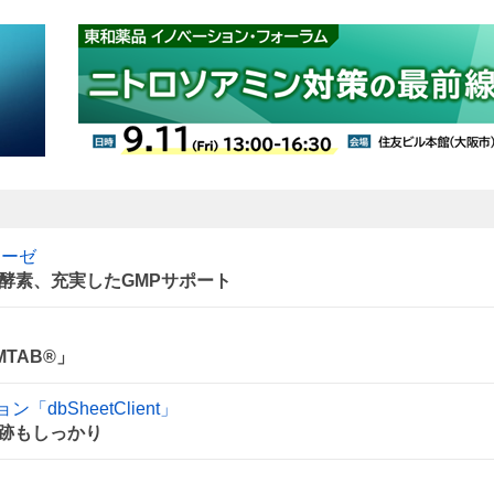
ゾナーゼ
酵素、充実したGMPサポート
TAB®」
ョン「dbSheetClient」
証跡もしっかり