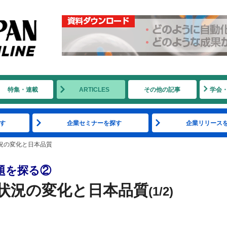
特集・連載
ARTICLES
その他の記事
学会
す
企業セミナーを探す
企業リリース
況の変化と日本品質
題を探る②
状況の変化と日本品質
(1/2)