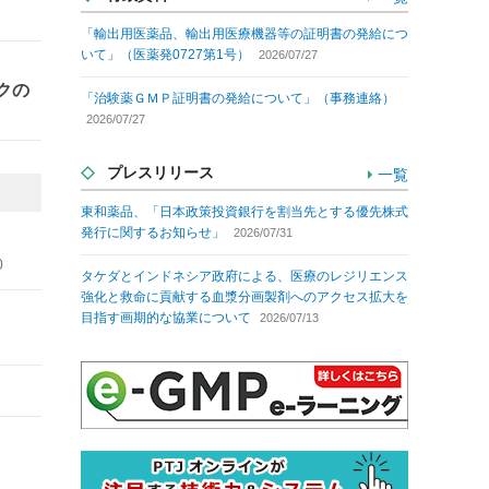
「輸出用医薬品、輸出用医療機器等の証明書の発給につ
いて」（医薬発0727第1号）
2026/07/27
クの
「治験薬ＧＭＰ証明書の発給について」（事務連絡）
2026/07/27
プレスリリース
一覧
東和薬品、「日本政策投資銀行を割当先とする優先株式
発行に関するお知らせ」
2026/07/31
0
タケダとインドネシア政府による、医療のレジリエンス
強化と救命に貢献する血漿分画製剤へのアクセス拡大を
目指す画期的な協業について
2026/07/13