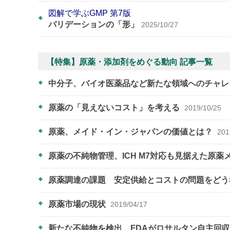
図解で学ぶGMP 第7版
バリデーションの「形」
2025/10/27
【特集】原薬・添加剤をめぐる動向 記事一覧
中分子、バイオ医薬品など新たな領域へのチャ
原薬の「見えないコスト」を考える
2019/10/25
原薬、メイド・イン・ジャパンの価値とは？​​​​​​​
201
原薬の不純物管理、ICH M7対応も見据えた原
原薬調達の課題 安定供給とコストの問題をど
原薬市場の現状
2019/04/17
新たな不純物を検出 FDAがロサルタン自主回