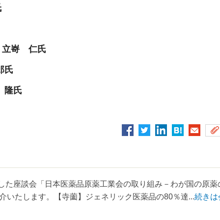
氏
 立㟢 仁氏
郎氏
 隆氏
載した座談会「日本医薬品原薬工業会の取り組み－わが国の原薬
いたします。【寺薗】ジェネリック医薬品の80％達...
続きは