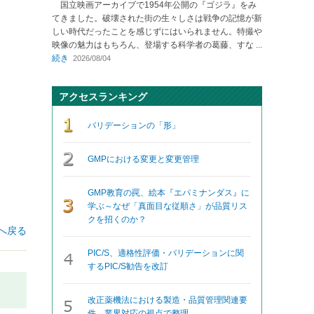
国立映画アーカイブで1954年公開の『ゴジラ』をみ
てきました。破壊された街の生々しさは戦争の記憶が新
しい時代だったことを感じずにはいられません。特撮や
映像の魅力はもちろん、登場する科学者の葛藤、すな
...
続き
2026/08/04
アクセスランキング
バリデーションの「形」
GMPにおける変更と変更管理
GMP教育の罠、絵本『エパミナンダス』に
学ぶ～なぜ「真面目な従順さ」が品質リス
クを招くのか？
へ戻る
PIC/S、適格性評価・バリデーションに関
するPIC/S勧告を改訂
改正薬機法における製造・品質管理関連要
件、業界対応の視点で整理