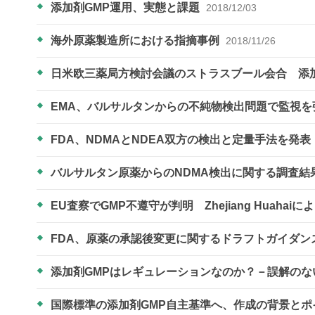
添加剤GMP運用、実態と課題
2018/12/03
海外原薬製造所における指摘事例
2018/11/26
日米欧三薬局方検討会議のストラスブール会合 添
EMA、バルサルタンからの不純物検出問題で監視
FDA、NDMAとNDEA双方の検出と定量手法を発
バルサルタン原薬からのNDMA検出に関する調査
EU査察でGMP不遵守が判明 Zhejiang Huaha
FDA、原薬の承認後変更に関するドラフトガイダン
添加剤GMPはレギュレーションなのか？－誤解の
国際標準の添加剤GMP自主基準へ、作成の背景と