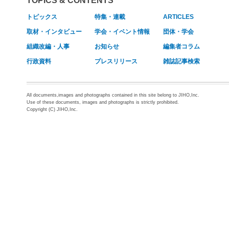
TOPICS & CONTENTS
トピックス
特集・連載
ARTICLES
取材・インタビュー
学会・イベント情報
団体・学会
組織改編・人事
お知らせ
編集者コラム
行政資料
プレスリリース
雑誌記事検索
All documents,images and photographs contained in this site belong to JIHO,Inc.
Use of these documents, images and photographs is strictly prohibited.
Copyright (C) JIHO,Inc.