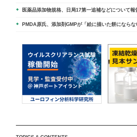
医薬品添加物規格、日局17第一追補などについて報
PMDA原氏、添加剤GMPが「絵に描いた餅になら