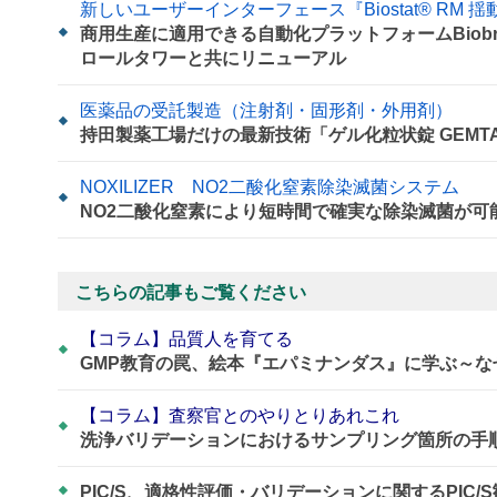
新しいユーザーインターフェース『Biostat® RM 揺
商用生産に適用できる自動化プラットフォームBiob
ロールタワーと共にリニューアル
医薬品の受託製造（注射剤・固形剤・外用剤）
持田製薬工場だけの最新技術「ゲル化粒状錠 GEMT
NOXILIZER NO2二酸化窒素除染滅菌システム
NO2二酸化窒素により短時間で確実な除染滅菌が可
こちらの記事もご覧ください
【コラム】品質人を育てる
GMP教育の罠、絵本『エパミナンダス』に学ぶ～
【コラム】査察官とのやりとりあれこれ
洗浄バリデーションにおけるサンプリング箇所の手
PIC/S、適格性評価・バリデーションに関するPIC/