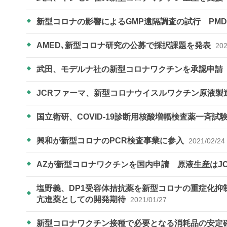
新型コロナの影響によるGMP遠隔調査の試行 PM
AMED､新型コロナ研究の公募で採択課題を発表
202
武田、モデルナ社の新型コロナワクチンを承認申請
JCRファーマ、新型コロナウイスルワクチン原液製
国立衛研、COVID-19診断用核酸増幅検査薬一斉
興和が新型コロナのPCR検査事業に参入
2021/02/24
AZが新型コロナワクチンを国内申請 原液生産はJ
塩野義、DP1受容体拮抗薬を新型コロナの重症化
亢進薬としての開発期待
2021/01/27
新型コロナワクチン接種で必要となる消耗品の安定