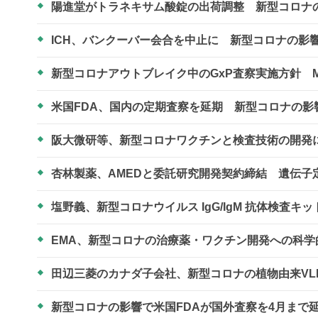
陽進堂がトラネキサム酸錠の出荷調整 新型コロナ
ICH、バンクーバー会合を中止に 新型コロナの影
新型コロナアウトブレイク中のGxP査察実施方針 M
米国FDA、国内の定期査察を延期 新型コロナの影
阪大微研等、新型コロナワクチンと検査技術の開
杏林製薬、AMEDと委託研究開発契約締結 遺伝
塩野義、新型コロナウイルス IgG/IgM 抗体検査
EMA、新型コロナの治療薬・ワクチン開発への科
田辺三菱のカナダ子会社、新型コロナの植物由来VL
新型コロナの影響で米国FDAが国外査察を4月まで