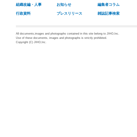
組織改編・人事
お知らせ
編集者コラム
行政資料
プレスリリース
雑誌記事検索
All documents,images and photographs contained in this site belong to JIHO,Inc.
Use of these documents, images and photographs is strictly prohibited.
Copyright (C) JIHO,Inc.