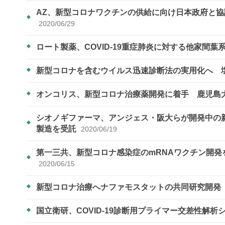
AZ、新型コロナワクチンの供給に向け日本政府と協議
2020/06/29
ロート製薬、COVID-19重症肺炎に対する他家間
新型コロナを含むウイルス迅速診断法の実用化へ 
オンコリス、新型コロナ治療薬開発に着手 鹿児島
シオノギファーマ、アンジェス・阪大らが開発中の
製造を受託
2020/06/19
第一三共、新型コロナ感染症のmRNAワクチン開
2020/06/15
新型コロナ治療へナファモスタットの共同研究開
国立衛研、COVID-19診断用プライマー交差性解