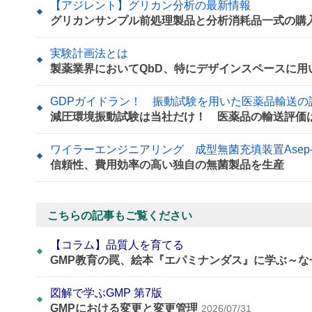
【アジレント】グリカン分析の最新情報
グリカンサンプル前処理製品と分析消耗品一式の購
実験計画法とは
製薬業界においてQbD、特にデザインスペースに
GDPガイドラン！ 振動試験を用いた医薬品輸送の
減圧環境振動試験は当社だけ！ 医薬品の輸送評価
ワイラーエンジニアリング 成型無菌充填装置Asep-Tech S
信頼性、費用効率の高い独自の無菌製品を生産
こちらの記事もご覧ください
【コラム】品質人を育てる
GMP教育の罠、絵本『エパミナンダス』に学ぶ～
図解で学ぶGMP 第7版
GMPにおける変更と変更管理
2026/07/31