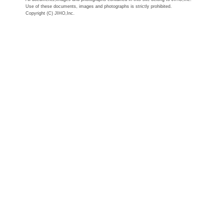
Use of these documents, images and photographs is strictly prohibited.
Copyright (C) JIHO,Inc.