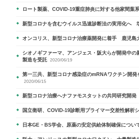
ロート製薬、COVID-19重症肺炎に対する他家間
新型コロナを含むウイルス迅速診断法の実用化へ 
オンコリス、新型コロナ治療薬開発に着手 鹿児島
シオノギファーマ、アンジェス・阪大らが開発中の
製造を受託
2020/06/19
第一三共、新型コロナ感染症のmRNAワクチン開
2020/06/15
新型コロナ治療へナファモスタットの共同研究開
国立衛研、COVID-19診断用プライマー交差性解
日本GE・BS学会、原薬の安定供給体制確保につい