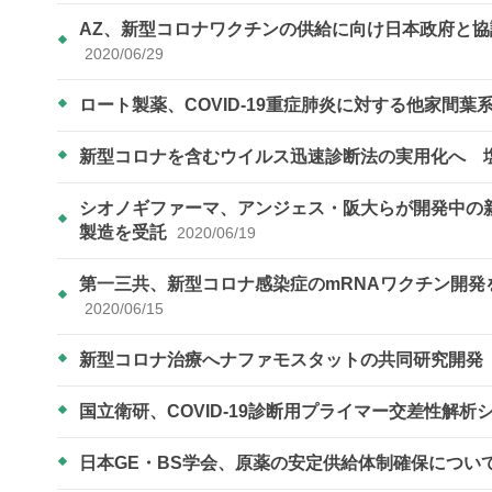
AZ、新型コロナワクチンの供給に向け日本政府と協議
2020/06/29
ロート製薬、COVID-19重症肺炎に対する他家間
新型コロナを含むウイルス迅速診断法の実用化へ 
シオノギファーマ、アンジェス・阪大らが開発中の
製造を受託
2020/06/19
第一三共、新型コロナ感染症のmRNAワクチン開
2020/06/15
新型コロナ治療へナファモスタットの共同研究開
国立衛研、COVID-19診断用プライマー交差性解
日本GE・BS学会、原薬の安定供給体制確保につい