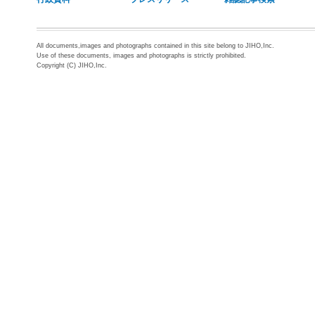
All documents,images and photographs contained in this site belong to JIHO,Inc.
Use of these documents, images and photographs is strictly prohibited.
Copyright (C) JIHO,Inc.