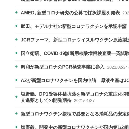
AMED､新型コロナ研究の公募で採択課題を発表
202
武田、モデルナ社の新型コロナワクチンを承認申請
JCRファーマ、新型コロナウイスルワクチン原液製
国立衛研、COVID-19診断用核酸増幅検査薬一斉
興和が新型コロナのPCR検査事業に参入
2021/02/24
AZが新型コロナワクチンを国内申請 原液生産はJ
塩野義、DP1受容体拮抗薬を新型コロナの重症化
亢進薬としての開発期待
2021/01/27
新型コロナワクチン接種で必要となる消耗品の安定
塩野義、開発中の新型コロナワクチンが国内第1/2