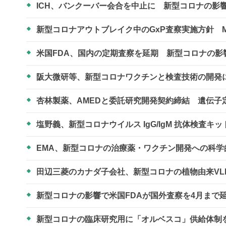
ICH、バンクーバー会合を中止に 新型コロナの影
新型コロナアウトブレイク中のGxP査察実施方針 M
米国FDA、国内の定期査察を延期 新型コロナの影
阪大微研等、新型コロナワクチンと検査技術の開
杏林製薬、AMEDと委託研究開発契約締結 遺伝
塩野義、新型コロナウイルス IgG/IgM 抗体検査
EMA、新型コロナの治療薬・ワクチン開発への科
田辺三菱のカナダ子会社、新型コロナの植物由来VL
新型コロナの影響で米国FDAが国外査察を4月まで
新型コロナの臨床研究用に「オルベスコ」供給体制