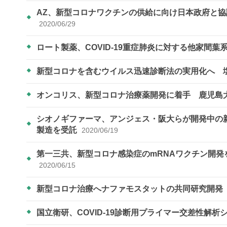
AZ、新型コロナワクチンの供給に向け日本政府と協議
2020/06/29
ロート製薬、COVID-19重症肺炎に対する他家間
新型コロナを含むウイルス迅速診断法の実用化へ 
オンコリス、新型コロナ治療薬開発に着手 鹿児島
シオノギファーマ、アンジェス・阪大らが開発中の
製造を受託
2020/06/19
第一三共、新型コロナ感染症のmRNAワクチン開
2020/06/15
新型コロナ治療へナファモスタットの共同研究開
国立衛研、COVID-19診断用プライマー交差性解