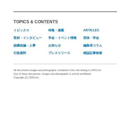
TOPICS & CONTENTS
トピックス
特集・連載
ARTICLES
取材・インタビュー
学会・イベント情報
団体・学会
組織改編・人事
お知らせ
編集者コラム
行政資料
プレスリリース
雑誌記事検索
All documents,images and photographs contained in this site belong to JIHO,Inc.
Use of these documents, images and photographs is strictly prohibited.
Copyright (C) JIHO,Inc.