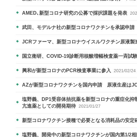
AMED､新型コロナ研究の公募で採択課題を発表
202
武田、モデルナ社の新型コロナワクチンを承認申請
JCRファーマ、新型コロナウイスルワクチン原液製
国立衛研、COVID-19診断用核酸増幅検査薬一斉
興和が新型コロナのPCR検査事業に参入
2021/02/24
AZが新型コロナワクチンを国内申請 原液生産はJ
塩野義、DP1受容体拮抗薬を新型コロナの重症化
亢進薬としての開発期待
2021/01/27
新型コロナワクチン接種で必要となる消耗品の安定
塩野義、開発中の新型コロナワクチンが国内第1/2