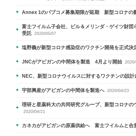
Annex 1のパブコメ募集期限が延期 新型コロナの
富士フイルム子会社、ビル＆メリンダ・ゲイツ財団
受託
2020/05/07
塩野義が新型コロナ感染症のワクチン開発を正式決
JNCがアビガンの中間体を製造 4月より開始
2020/
NEC、新型コロナウイルスに対するワクチンの設計
宇部興産がアビガンの中間体を製造へ
2020/04/23
理研と星薬科大の共同研究グループ、新型コロナの
2020/04/21
カネカがアビガンの原薬供給へ 富士フイルムと合