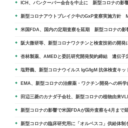
ICH、バンクーバー会合を中止に 新型コロナの影
新型コロナアウトブレイク中のGxP査察実施方針 M
米国FDA、国内の定期査察を延期 新型コロナの影
阪大微研等、新型コロナワクチンと検査技術の開
杏林製薬、AMEDと委託研究開発契約締結 遺伝
塩野義、新型コロナウイルス IgG/IgM 抗体検査
EMA、新型コロナの治療薬・ワクチン開発への科
田辺三菱のカナダ子会社、新型コロナの植物由来VL
新型コロナの影響で米国FDAが国外査察を4月まで
新型コロナの臨床研究用に「オルベスコ」供給体制