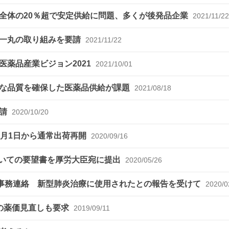
全体の20％超で安定供給に問題、多くが後発品企業
2021/11/22
会一丸の取り組みを要請
2021/11/22
薬品産業ビジョン2021
2021/10/01
正な品質を確保した医薬品供給が課題
2021/08/18
要請
2020/10/20
0月1日から通常出荷再開
2020/09/16
ついての要望書を厚労大臣宛に提出
2020/05/26
に事務連絡 新型肺炎治療に使用されたとの報告を受けて
2020/0
の薬価見直しも要求
2019/09/11