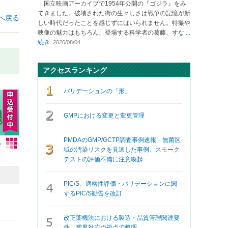
国立映画アーカイブで1954年公開の『ゴジラ』をみ
てきました。破壊された街の生々しさは戦争の記憶が新
へ戻る
しい時代だったことを感じずにはいられません。特撮や
映像の魅力はもちろん、登場する科学者の葛藤、すな
...
続き
2026/08/04
アクセスランキング
バリデーションの「形」
GMPにおける変更と変更管理
PMDAのGMP/GCTP調査事例速報 無菌区
域の汚染リスクを見逃した事例、スモーク
テストの評価不備に注意喚起
PIC/S、適格性評価・バリデーションに関
するPIC/S勧告を改訂
改正薬機法における製造・品質管理関連要
件、業界対応の視点で整理