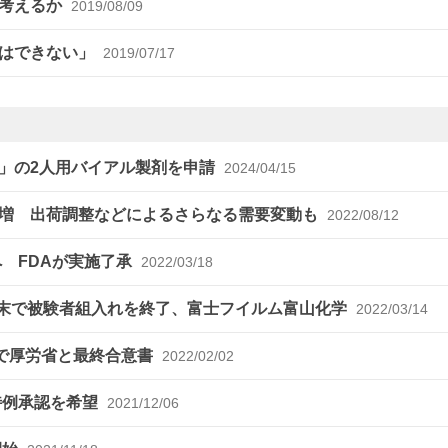
う考えるか
2019/08/09
きはできない」
2019/07/17
」の2人用バイアル製剤を申請
2024/04/15
急増 出荷調整などによるさらなる需要変動も
2022/08/12
 FDAが実施了承
2022/03/18
月末で被験者組入れを終了、富士フイルム富山化学
2022/03/14
給で厚労省と最終合意書
2022/02/02
特例承認を希望
2021/12/06