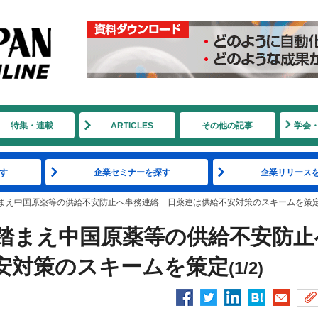
特集・連載
ARTICLES
その他の記事
学会
す
企業セミナーを探す
企業リリース
まえ中国原薬等の供給不安防止へ事務連絡 日薬連は供給不安対策のスキームを策
踏まえ中国原薬等の供給不安防止
安対策のスキームを策定
(1/2)