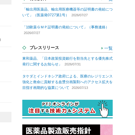
「輸出用医薬品、輸出用医療機器等の証明書の発給につ
いて」（医薬発0727第1号）
2026/07/27
「治験薬ＧＭＰ証明書の発給について」（事務連絡）
2026/07/27
0
プレスリリース
一覧
東和薬品、「日本政策投資銀行を割当先とする優先株式
発行に関するお知らせ」
2026/07/31
タケダとインドネシア政府による、医療のレジリエンス
強化と救命に貢献する血漿分画製剤へのアクセス拡大を
目指す画期的な協業について
2026/07/13