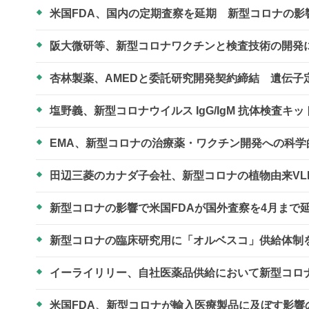
米国FDA、国内の定期査察を延期 新型コロナの影
阪大微研等、新型コロナワクチンと検査技術の開
杏林製薬、AMEDと委託研究開発契約締結 遺伝
塩野義、新型コロナウイルス IgG/IgM 抗体検査
EMA、新型コロナの治療薬・ワクチン開発への科
田辺三菱のカナダ子会社、新型コロナの植物由来VL
新型コロナの影響で米国FDAが国外査察を4月まで
新型コロナの臨床研究用に「オルベスコ」供給体制
イーライリリー、自社医薬品供給において新型コロ
米国FDA、新型コロナが輸入医療製品に及ぼす影