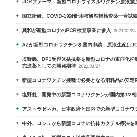
JCRファーマ、新型コロナウイスルワクチン原液製
国立衛研、COVID-19診断用核酸増幅検査薬一斉
興和が新型コロナのPCR検査事業に参入
2021/02/24
AZが新型コロナワクチンを国内申請 原液生産はJ
塩野義、DP1受容体拮抗薬を新型コロナの重症化
亢進薬としての開発期待
2021/01/27
新型コロナワクチン接種で必要となる消耗品の安定
塩野義、開発中の新型コロナワクチンが国内第1/2
アストラゼネカ、日本政府と国内での新型コロナワ
中外、ロシュから新型コロナの抗体カクテル療法を