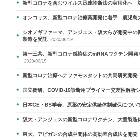
新型コロナを含むウイルス迅速診断法の実用化へ 
オンコリス、新型コロナ治療薬開発に着手 鹿児島
シオノギファーマ、アンジェス・阪大らが開発中の
製造を受託
2020/06/19
第一三共、新型コロナ感染症のmRNAワクチン開
2020/06/15
新型コロナ治療へナファモスタットの共同研究開
国立衛研、COVID-19診断用プライマー交差性解
日本GE・BS学会、原薬の安定供給体制確保につい
阪大・アンジェスの新型コロナワクチン、大量製造
東大、アビガンの合成中間体の高効率合成法を開発