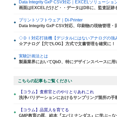
Data Integrity GxP CSV対応｜EXCELソリューション
画面はEXCELだけど・・データはDBに、監査証跡
プリントソフトウェア｜Di-Printer
Data Integrity GxP CSV対応、印刷物の現物
◇ＤＩ対応打抜機【デジタルにはない
☆アナログ【穴でLOG】方式で文書管理を確実に！
実験計画法とは
製薬業界においてQbD、特にデザインスペースに
こちらの記事もご覧ください
【コラム】査察官とのやりとりあれこれ
洗浄バリデーションにおけるサンプリング箇所の手
【コラム】品質人を育てる
GMP教育の罠、絵本『エパミナンダス』に学ぶ～