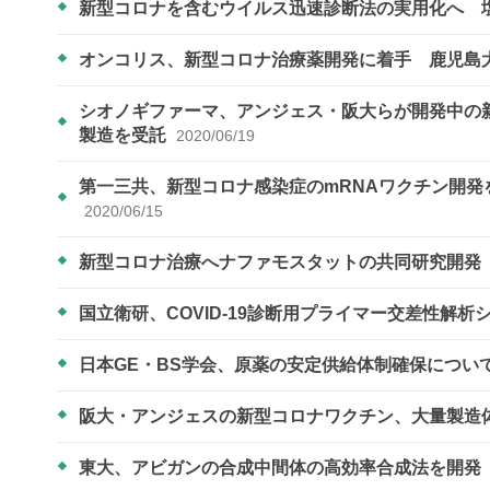
新型コロナを含むウイルス迅速診断法の実用化へ 
オンコリス、新型コロナ治療薬開発に着手 鹿児島
シオノギファーマ、アンジェス・阪大らが開発中の
製造を受託
2020/06/19
第一三共、新型コロナ感染症のmRNAワクチン開
2020/06/15
新型コロナ治療へナファモスタットの共同研究開
国立衛研、COVID-19診断用プライマー交差性解
日本GE・BS学会、原薬の安定供給体制確保につい
阪大・アンジェスの新型コロナワクチン、大量製造
東大、アビガンの合成中間体の高効率合成法を開発