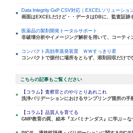
Data Integrity GxP CSV対応｜EXCELソリューション
画面はEXCELだけど・・データはDBに、監査証跡
医薬品の製剤開発トータルサポート
非破壊分析やイメージング解析を用いて、コーティ
コンパクト高効率蒸発装置 ＷＷすっきり君
コンパクトで据付に場所をとらず、溶剤回収だけで
こちらの記事もご覧ください
【コラム】査察官とのやりとりあれこれ
洗浄バリデーションにおけるサンプリング箇所の手
【コラム】品質人を育てる
GMP教育の罠、絵本『エパミナンダス』に学ぶ～
PIC/S、適格性評価・バリデーションに関するPIC/