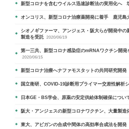
新型コロナを含むウイルス迅速診断法の実用化へ 
オンコリス、新型コロナ治療薬開発に着手 鹿児島
シオノギファーマ、アンジェス・阪大らが開発中の
製造を受託
2020/06/19
第一三共、新型コロナ感染症のmRNAワクチン開
2020/06/15
新型コロナ治療へナファモスタットの共同研究開
国立衛研、COVID-19診断用プライマー交差性解
日本GE・BS学会、原薬の安定供給体制確保につい
阪大・アンジェスの新型コロナワクチン、大量製造
東大、アビガンの合成中間体の高効率合成法を開発