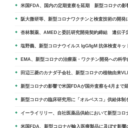
米国FDA、国内の定期査察を延期 新型コロナの影
阪大微研等、新型コロナワクチンと検査技術の開
杏林製薬、AMEDと委託研究開発契約締結 遺伝
塩野義、新型コロナウイルス IgG/IgM 抗体検査
EMA、新型コロナの治療薬・ワクチン開発への科
田辺三菱のカナダ子会社、新型コロナの植物由来VL
新型コロナの影響で米国FDAが国外査察を4月まで
新型コロナの臨床研究用に「オルベスコ」供給体制
イーライリリー、自社医薬品供給において新型コロ
米国FDA、新型コロナが輸入医療製品に及ぼす影