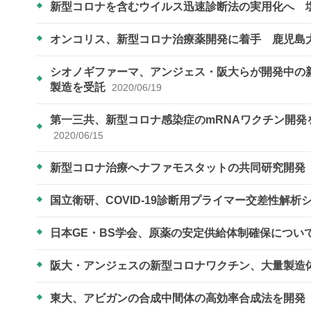
新型コロナを含むウイルス迅速診断法の実用化へ 
オンコリス、新型コロナ治療薬開発に着手 鹿児島
シオノギファーマ、アンジェス・阪大らが開発中の
製造を受託
2020/06/19
第一三共、新型コロナ感染症のmRNAワクチン開
2020/06/15
新型コロナ治療へナファモスタットの共同研究開
国立衛研、COVID-19診断用プライマー交差性解
日本GE・BS学会、原薬の安定供給体制確保につい
阪大・アンジェスの新型コロナワクチン、大量製造
東大、アビガンの合成中間体の高効率合成法を開発