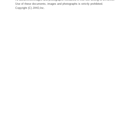
Use of these documents, images and photographs is strictly prohibited.
Copyright (C) JIHO,Inc.