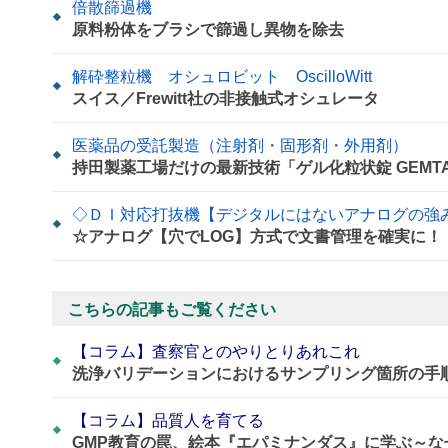
倍散篩過機
原料粉体をブラシで篩過し異物を除去
解砕整粒機 オシュロビット OscilloWitt
スイス／Frewitt社の非接触式オシュレータ
医薬品の受託製造（注射剤・固形剤・外用剤）
持田製薬工場だけの最新技術「ゲル化粒状錠 GEMT
◇ＤＩ対応打抜機【デジタルにはない
☆アナログ【穴でLOG】方式で文書管理を確実に！
こちらの記事もご覧ください
【コラム】査察官とのやりとりあれこれ
洗浄バリデーションにおけるサンプリング箇所の手
【コラム】品質人を育てる
GMP教育の罠、絵本『エパミナンダス』に学ぶ～