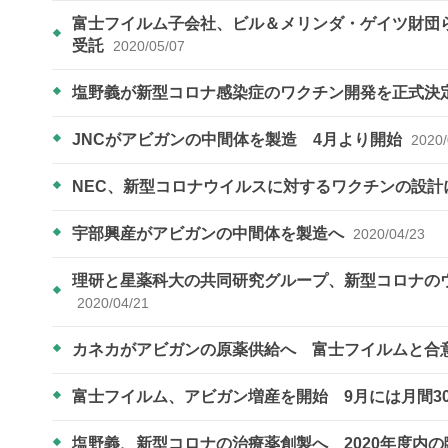
富士フイルム子会社、ビル＆メリンダ・ゲイツ財団
受託
2020/05/07
塩野義が新型コロナ感染症のワクチン開発を正式決
JNCがアビガンの中間体を製造 4月より開始
2020/
NEC、新型コロナウイルスに対するワクチンの設計
宇部興産がアビガンの中間体を製造へ
2020/04/23
理研と星薬科大の共同研究グループ、新型コロナの
2020/04/21
カネカがアビガンの原薬供給へ 富士フイルムと合
富士フイルム、アビガン増産を開始 9月には月間3
塩野義、新型コロナの治療薬創製へ 2020年度内