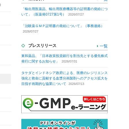
0
「輸出用医薬品、輸出用医療機器等の証明書の発給につ
いて」（医薬発0727第1号）
2026/07/27
「治験薬ＧＭＰ証明書の発給について」（事務連絡）
2026/07/27
プレスリリース
一覧
東和薬品、「日本政策投資銀行を割当先とする優先株式
発行に関するお知らせ」
2026/07/31
タケダとインドネシア政府による、医療のレジリエンス
強化と救命に貢献する血漿分画製剤へのアクセス拡大を
目指す画期的な協業について
2026/07/13