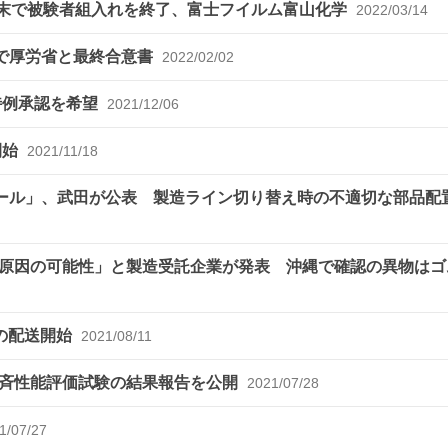
月末で被験者組入れを終了、富士フイルム富山化学
2022/03/14
給で厚労省と最終合意書
2022/02/02
特例承認を希望
2021/12/06
開始
2021/11/18
チール」、武田が公表 製造ライン切り替え時の不適切な部品配
原因の可能性」と製造受託企業が発表 沖縄で確認の異物はゴ
チンの配送開始
2021/08/11
一斉性能評価試験の結果報告を公開
2021/07/28
1/07/27