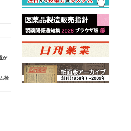
置が
ム栓