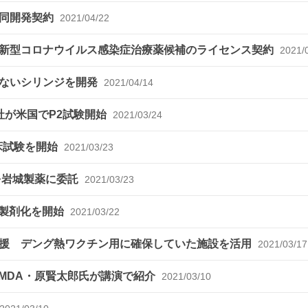
共同開発契約
2021/04/22
新型コロナウイルス感染症治療薬候補のライセンス契約
2021/
少ないシリンジを開発
2021/04/14
社が米国でP2試験開始
2021/03/24
床試験を開始
2021/03/23
を岩城製薬に委託
2021/03/23
の製剤化を開始
2021/03/22
援 デング熱ワクチン用に確保していた施設を活用
2021/03/17
MDA・原賢太郎氏が講演で紹介
2021/03/10