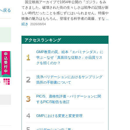
国立映画アーカイブで1954年公開の『ゴジラ』をみ
てきました。破壊された街の生々しさは戦争の記憶が新
へ戻る
しい時代だったことを感じずにはいられません。特撮や
映像の魅力はもちろん、登場する科学者の葛藤、すな
...
続き
2026/08/04
アクセスランキング
GMP教育の罠、絵本『エパミナンダス』に
学ぶ～なぜ「真面目な従順さ」が品質リス
クを招くのか？
洗浄バリデーションにおけるサンプリング
箇所の手順書について
PIC/S、適格性評価・バリデーションに関
するPIC/S勧告を改訂
GMPにおける変更と変更管理
バリデーションの「形」