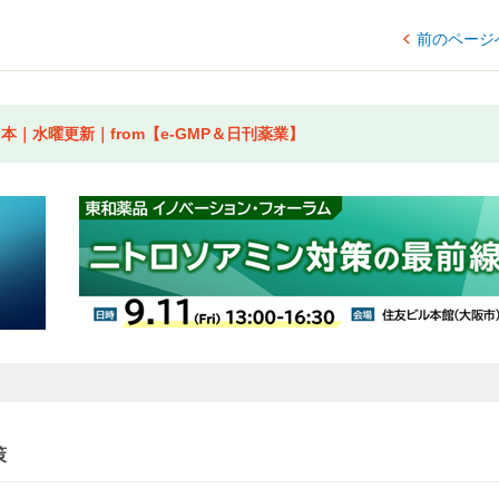
前のページ
｜水曜更新｜from【e-GMP＆日刊薬業】
策