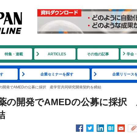
特集・連載
ARTICLES
その他の記事
学会
す
企業セミナーを探す
企業リリース
の開発でAMEDの公募に採択 産学官共同研究開発契約を締結
薬の開発でAMEDの公募に採択 
結